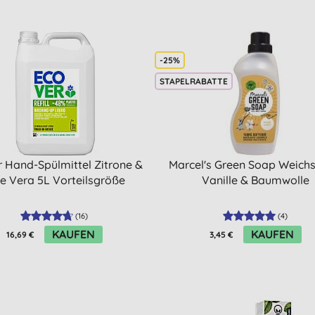
-25%
STAPELRABATTE
 Hand-Spülmittel Zitrone &
Marcel's Green Soap Weichs
e Vera 5L Vorteilsgröße
Vanille & Baumwolle
(
16
)
(
4
)
KAUFEN
KAUFEN
16,69 €
3,45 €