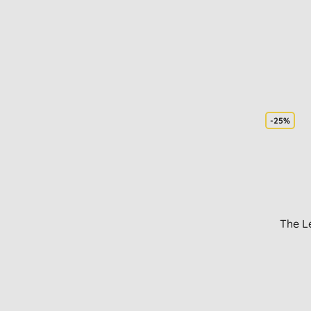
-25%
The L