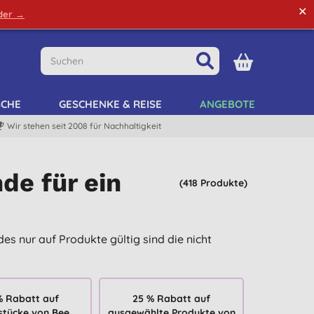
✕
rder →
Grüne Tipps
Mein Kundenkonto
Mein Listen
SCHE
GESCHENKE & REISE
ANGEBOTE
Wir stehen seit 2008 für Nachhaltigkeit
de für ein
(418 Produkte)
des nur auf Produkte gültig sind die nicht
% Rabatt auf
25 % Rabatt auf
stücke von Bee
ausgewählte Produkte von