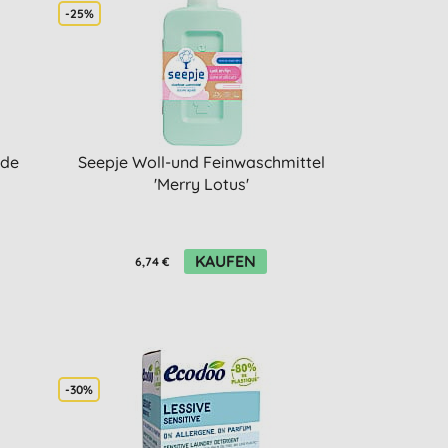
-25%
nde
Seepje Woll-und Feinwaschmittel
'Merry Lotus'
KAUFEN
6,74 €
-30%