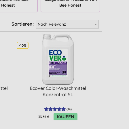
Honest
Bee Honest
Sortieren:
-10%
ttel
Ecover Color-Waschmittel
Konzentrat 5L
(
14
)
KAUFEN
33,35 €