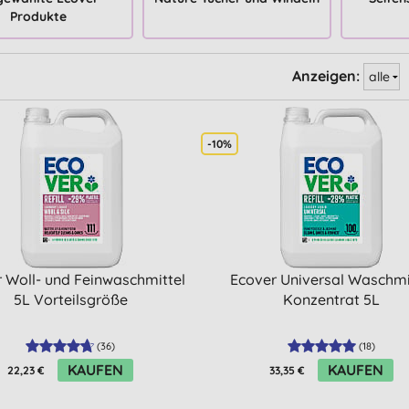
Produkte
Anzeigen:
-10%
 Woll- und Feinwaschmittel
Ecover Universal Waschmi
5L Vorteilsgröße
Konzentrat 5L
(
36
)
(
18
)
KAUFEN
KAUFEN
22,23 €
33,35 €