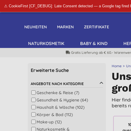
⚠ CookieFirst [CF_DEBUG]: Late Consent detected — a Google tag fired 
NEUHEITEN
MARKEN
ZERTIFIKATE
NATURKOSMETIK
BABY & KIND
HE
Gratis Lieferung ab € 60.- Warenwer
Home
Un
Erweiterte Suche
Uns
ANGEBOTE NACH KATEGORIE
gro
Geschenke & Reise (7)
Hier fin
Gesundheit & Hygiene (64)
bereits 
Haushalt & Wäsche (102)
Körper & Bad (112)
Make-up (12)
1
Naturkosmetik &
aus