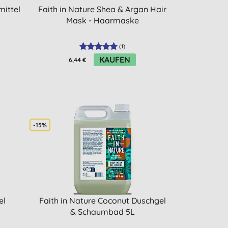
ittel
Faith in Nature Shea & Argan Hair
Mask - Haarmaske
(
1
)
KAUFEN
6,44 €
-15%
el
Faith in Nature Coconut Duschgel
& Schaumbad 5L