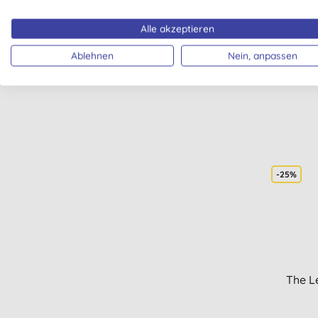
Gesichtsbehandlung (1)
Faith
Gesichtspeeling (1)
Alle akzeptieren
Gesichtsserum (1)
Ablehnen
Nein, anpassen
Gesichtsöle (1)
Getönter Lippenbalsam (1)
Haarstyling (1)
Kinder Sonnenschutz (1)
Lippenpflege mit
Lichtschutzfaktor (1)
Make-up Entferner (1)
-25%
Männer Gesichtsreinigung (1)
Männer Rasierpflege (1)
Reinigungs-Sets (1)
Sonnenbrandpflege (1)
Teenager Hautpflege (1)
Waschmittel-Tabs (1)
The L
Waschnüsse (1)