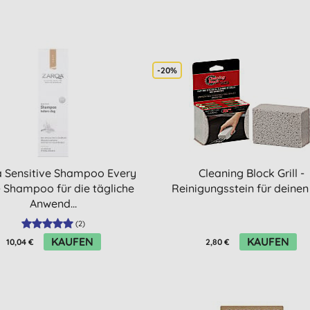
-20%
 Sensitive Shampoo Every
Cleaning Block Grill -
 Shampoo für die tägliche
Reinigungsstein für deinen 
Anwend...
(
2
)
KAUFEN
KAUFEN
10,04 €
2,80 €