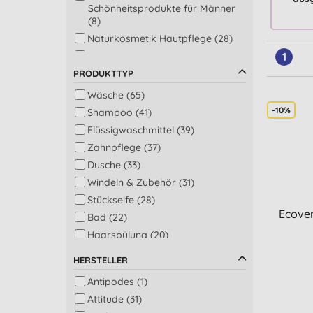
Schönheitsprodukte für Männer
(8)
Naturkosmetik Hautpflege (28)
Natürliche Haarpflege (63)
1
Produkte für Babys und Kinder
PRODUKTTYP
(52)
Wäsche (65)
-10%
Shampoo (41)
Flüssigwaschmittel (39)
Zahnpflege (37)
Dusche (33)
Windeln & Zubehör (31)
Stückseife (28)
Ecover
Bad (22)
Haarspülung (20)
Deodorants (19)
HERSTELLER
Weichspüler (19)
Antipodes (1)
Buntwäsche (18)
Attitude (31)
Hand- & Körperseife (16)