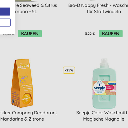
 in Nature Seaweed & Citrus
Bio-D Nappy Fresh - Waschm
Shampoo - 5L
für Stoffwindeln
KAUFEN
KAUFEN
42,03 €
3,22 €
-25%
ekker Company Deodorant
Seepje Color Waschmitt
Mandarine & Zitrone
Magische Magnolie