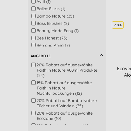
Avril (1)
Kinder Zahnpflege (14)
Ballot-Flurin (1)
Sonnenschutz (14)
Bambo Nature (35)
Baby Bad-, Dusch- & Mundpflege
Bass Brushes (2)
(13)
-10%
Beauty Made Easy (1)
Männer Körperpflege (12)
Bee Honest (75)
Weisse Wäsche (12)
Ben and Anna (7)
Lippenpflege (11)
Bio-D (14)
Spülprodukte (10)
ANGEBOTE
Boho (1)
Spülprodukte & Waschmittel (10)
20% Rabatt auf ausgewählte
Brooklyn Soap (1)
DIY – selbst hergestellt (9)
Ecover
Faith in Nature 400ml Produkte
Cleaning Block (1)
Alo
Kalk-Entferner (9)
(24)
Douce Nature (3)
Küche (9)
15% Rabatt auf ausgewählte
Faith in Nature
Droguerie Ecologique (3)
Bad & WC (7)
Nachfüllpackungen (12)
Ecodoo (25)
Badezimmer (7)
20% Rabatt auf Bambo Nature
Ecoegg (3)
Body Lotion (7)
Tücher und Windeln (35)
Ecopods (3)
Haarmaske &
20% Rabatt auf ausgewählte
Haarbehandlungen (7)
Ecover (5)
Ecozone (10)
Plastikfreie Tücher (7)
Ecozone (10)
10% Rabatt auf ausgewählte