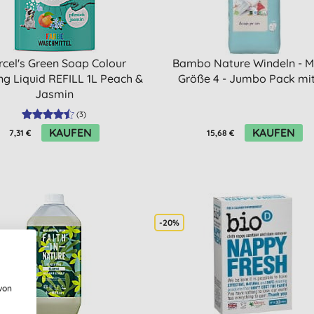
cel's Green Soap Colour
Bambo Nature Windeln - Ma
g Liquid REFILL 1L Peach &
Größe 4 - Jumbo Pack mit
Jasmin
(
3
)
KAUFEN
KAUFEN
7,31 €
15,68 €
-20%
von