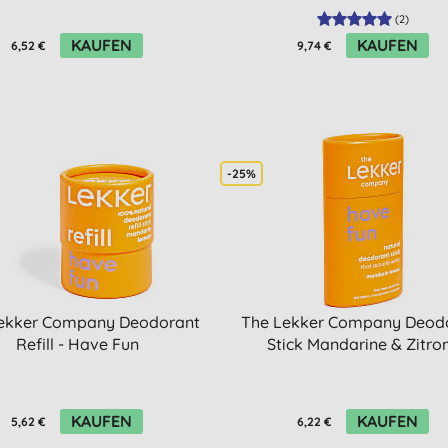
(
2
)
KAUFEN
KAUFEN
6,52 €
9,74 €
-25%
ekker Company Deodorant
The Lekker Company Deod
Refill - Have Fun
Stick Mandarine & Zitro
KAUFEN
KAUFEN
5,62 €
6,22 €