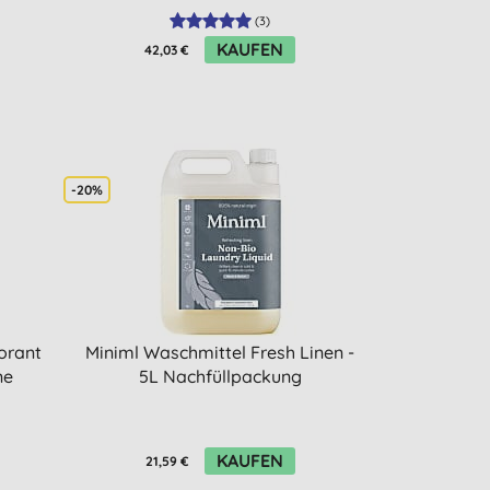
(
3
)
KAUFEN
42,03 €
-20%
orant
Miniml Waschmittel Fresh Linen -
ne
5L Nachfüllpackung
KAUFEN
21,59 €