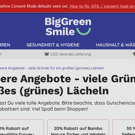
How to fix: GTG / consent load o
before Consent Mode defaults were set.
ANMELDEN!
RREN
GESUNDHEIT & HYGIENE
HAUSHALT & WÄ
t
CO2-neutrale Lieferung
sere Angebote - viele Gründe für ein großes (grünes) Lächeln
ere Angebote - viele Grün
ßes (grünes) Lächeln
dest Du viele tolle Angebote. Bitte beachte, dass Gutscheinco
rabattiert sind. Viel Spaß beim Shoppen!
0% Rabatt auf
20% Rabatt auf Bambo
30 
gewählte Ecover-
Nature Tücher und Windeln
Seifen