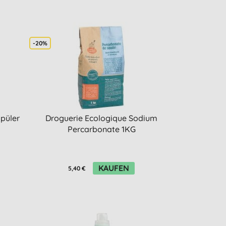
-20%
püler
Droguerie Ecologique Sodium
Percarbonate 1KG
KAUFEN
5,40 €