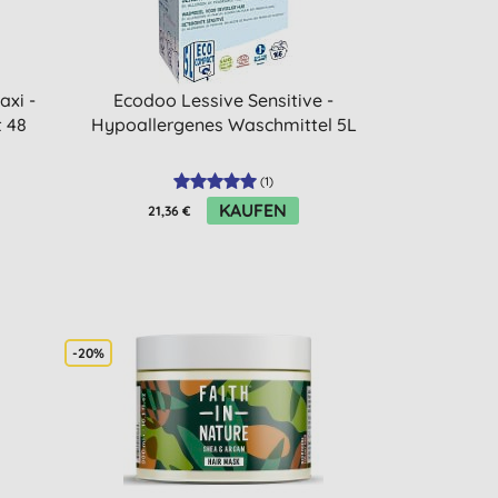
xi -
Ecodoo Lessive Sensitive -
 48
Hypoallergenes Waschmittel 5L
(
1
)
KAUFEN
21,36 €
-20%