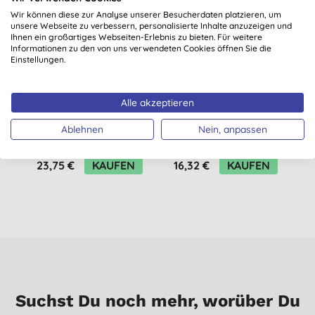
-20%
-
Wir können diese zur Analyse unserer Besucherdaten platzieren, um
STAPELRABATTE
unsere Webseite zu verbessern, personalisierte Inhalte anzuzeigen und
Ihnen ein großartiges Webseiten-Erlebnis zu bieten. Für weitere
Informationen zu den von uns verwendeten Cookies öffnen Sie die
Einstellungen.
Alle akzeptieren
Naty Babypflege
Bambo Nature
Windeln: Größe 5 -
Windeln - XL Plus -
Ablehnen
Nein, anpassen
Vorteilspack
Größe 6 - Jumbo
(
3
)
(
1
)
Packung mit 40
23,75 €
KAUFEN
16,32 €
KAUFEN
4
Windeln
Suchst Du noch mehr, worüber Du