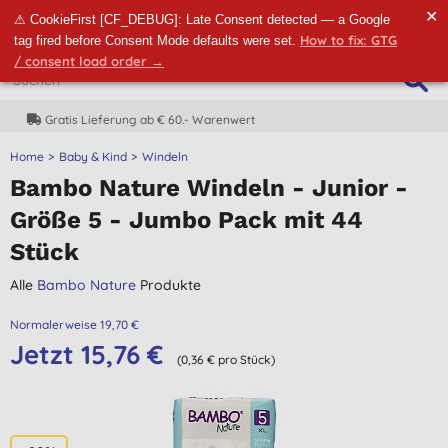
✕
⚠ CookieFirst [CF_DEBUG]: Late Consent detected — a Google
How to fix: GTG
tag fired before Consent Mode defaults were set.
/ consent load order →
CO2-neutrale Lieferung
Home
Baby & Kind
Windeln
Bambo Nature Windeln - Junior -
Größe 5 - Jumbo Pack mit 44
Stück
Alle
Bambo Nature
Produkte
Normalerweise 19,70 €
Jetzt 15,76 €
(0,36 € pro Stück)