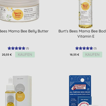
 Bees Mama Bee Belly Butter
Burt's Bees Mama Bee Body
Vitamin E
(
1
)
(
1
)
KAUFEN
KAUFEN
20,55 €
18,55 €