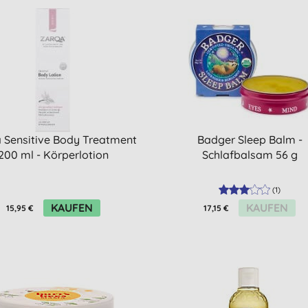
 Sensitive Body Treatment
Badger Sleep Balm -
200 ml - Körperlotion
Schlafbalsam 56 g
(
1
)
KAUFEN
KAUFEN
15,95 €
17,15 €