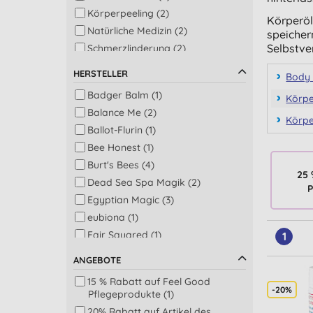
Körperpeeling (2)
Körperöl
Natürliche Medizin (2)
speicher
Selbstve
Schmerzlinderung (2)
Schwangerschaft (2)
HERSTELLER
Body 
Baby Hautpflege (1)
Badger Balm (1)
Körpe
Bad und Dusche (1)
Balance Me (2)
Dusche (1)
Körp
Ballot-Flurin (1)
Einschlafhilfe (1)
Bee Honest (1)
Gesichtsbalsam (1)
Burt's Bees (4)
Gesund auf Reisen (1)
25 
Dead Sea Spa Magik (2)
Haarmaske &
P
Egyptian Magic (3)
Haarbehandlungen (1)
eubiona (1)
Haarspülung (1)
Fair Squared (1)
Hand- & Nagelpflege (1)
1
Green People (1)
Intimpflege (1)
ANGEBOTE
Lavera (1)
Tagespflege (1)
15 % Rabatt auf Feel Good
Naif (1)
-20%
Pflegeprodukte (1)
Odylique by Essential Care (8)
20% Rabatt auf Artikel des