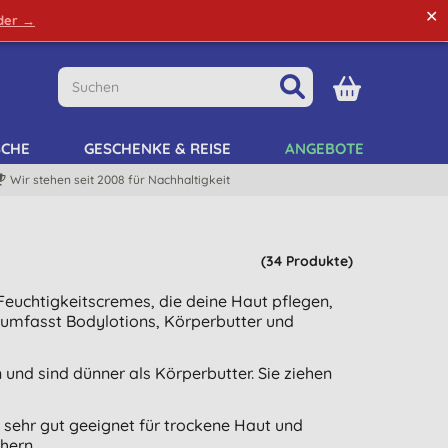
✕
rder →
Grüne Tipps
Mein Kundenkonto
Mein Listen
SCHE
GESCHENKE & REISE
ANGEBOTE
Wir stehen seit 2008 für Nachhaltigkeit
(34 Produkte)
euchtigkeitscremes, die deine Haut pflegen,
 umfasst Bodylotions, Körperbutter und
und sind dünner als Körperbutter. Sie ziehen
st sehr gut geeignet für trockene Haut und
hern.