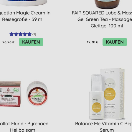
yptian Magic Cream in
FAIR SQUARED Lube & Mas
Reisegröße - 59 ml
Gel Green Tea - Massage
Gleitgel 100 ml
(
1
)
KAUFEN
KAUFEN
26,26 €
12,30 €
allot Flurin - Pyrenäen
Balance Me Vitamin C Rep
Heilbalsam
Serum