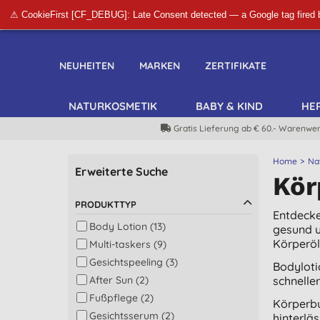
⚠ CookieFirst [CF_DEBUG]: Late Consent detected — a Google tag fired 
NEUHEITEN
MARKEN
ZERTIFIKATE
NATURKOSMETIK
BABY & KIND
HE
Gratis Lieferung ab € 60.- Warenwer
Home
Na
Erweiterte Suche
Kör
PRODUKTTYP
Entdecke
Body Lotion (13)
gesund u
Körperöl
Multi-taskers (9)
Gesichtspeeling (3)
Bodyloti
After Sun (2)
schneller
Fußpflege (2)
Körperbu
Gesichtsserum (2)
hinterläs