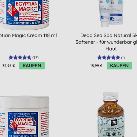
ptian Magic Cream 118 ml
Dead Sea Spa Natural Sk
Softener - für wunderbar g
Haut
(
37
)
(
1
)
KAUFEN
KAUFEN
32,96 €
15,99 €