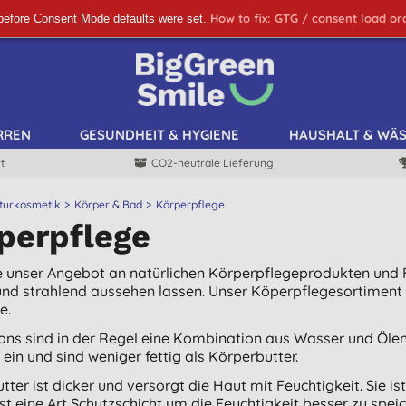
How to fix: GTG / consent load o
before Consent Mode defaults were set.
ANMELDEN!
RREN
GESUNDHEIT & HYGIENE
HAUSHALT & WÄ
t
CO2-neutrale Lieferung
turkosmetik
Körper & Bad
Körperpflege
perpflege
 unser Angebot an natürlichen Körperpflegeprodukten und F
nd strahlend aussehen lassen. Unser Köperpflegesortiment
e.
ons sind in der Regel eine Kombination aus Wasser und Ölen 
 ein und sind weniger fettig als Körperbutter.
tter ist dicker und versorgt die Haut mit Feuchtigkeit. Sie i
st eine Art Schutzschicht um die Feuchtigkeit besser zu speic