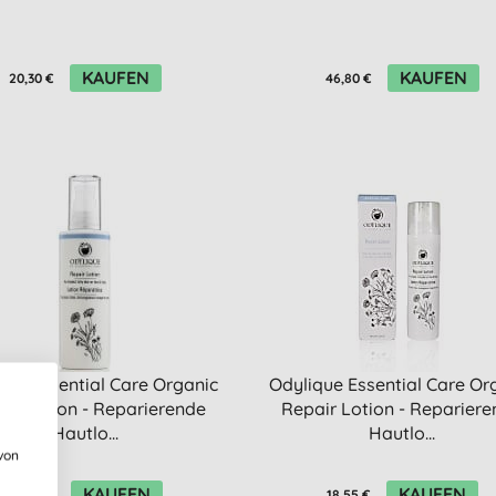
KAUFEN
KAUFEN
20,30 €
46,80 €
que Essential Care Organic
Odylique Essential Care Or
ir Lotion - Reparierende
Repair Lotion - Reparier
Hautlo...
Hautlo...
von
KAUFEN
KAUFEN
28,85 €
18,55 €