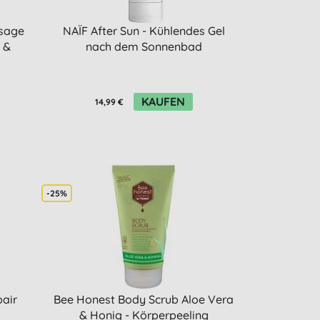
sage
NAÏF After Sun - Kühlendes Gel
 &
nach dem Sonnenbad
KAUFEN
14,99 €
-25%
air
Bee Honest Body Scrub Aloe Vera
& Honig - Körperpeeling