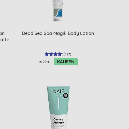
in
Dead Sea Spa Magik Body Lotion
latte
(
2
)
KAUFEN
14,99 €