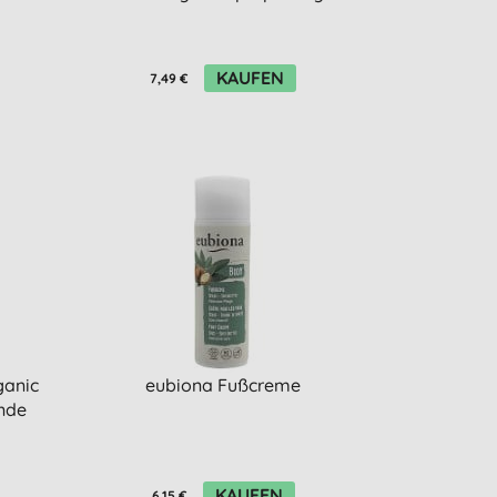
KAUFEN
7,49 €
ganic
eubiona Fußcreme
ende
KAUFEN
6,15 €