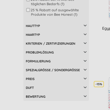
PHB Ethical Beauty (2)
täglichen Bedarfs (1)
The Lekker Company (1)
25 % Rabatt auf ausgewählte
Produkte von Bee Honest (1)
Urtekram (1)
Yes Pure Intimacy (2)
HAUTTYP
Zarqa (1)
Egy
HAARTYP
KRITERIEN / ZERTIFIZIERUNGEN
PROBLEMLÖSUNG
FORMULIERUNG
SPEZIALGRÖSSE / SONDERGRÖSSE
PREIS
-15%
DUFT
BEWERTUNG