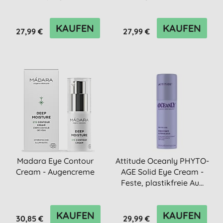
Augencreme für di...
Augencreme...
KAUFEN
KAUFEN
27,99 €
27,99 €
Madara Eye Contour
Attitude Oceanly PHYTO-
Cream - Augencreme
AGE Solid Eye Cream -
Feste, plastikfreie Au...
KAUFEN
KAUFEN
30,85 €
29,99 €