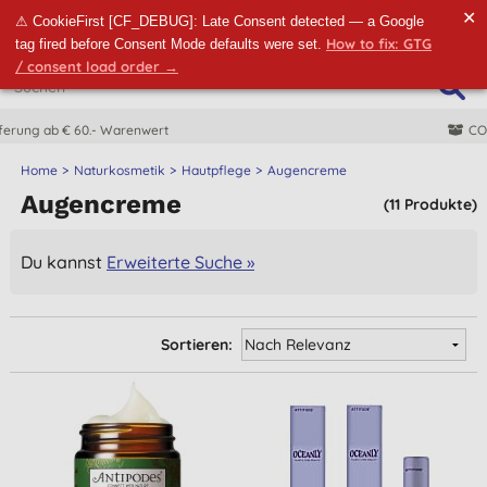
✕
⚠ CookieFirst [CF_DEBUG]: Late Consent detected — a Google
How to fix: GTG
tag fired before Consent Mode defaults were set.
/ consent load order →
CO2-neutrale Lieferung
Home
Naturkosmetik
Hautpflege
Augencreme
Augencreme
(11 Produkte)
Du kannst
Erweiterte Suche »
Sortieren: