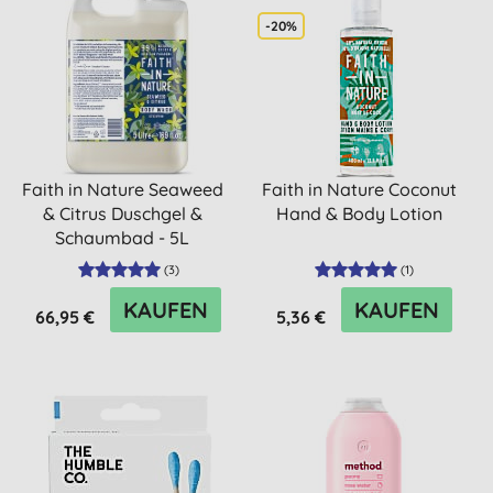
-20%
Faith in Nature Seaweed
Faith in Nature Coconut
& Citrus Duschgel &
Hand & Body Lotion
Schaumbad - 5L
(
3
)
(
1
)
KAUFEN
KAUFEN
66,95 €
5,36 €