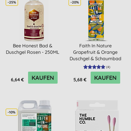
-25%
-20%
Bee Honest Bad &
Faith In Nature
Duschgel Rosen - 250ML
Grapefruit & Orange
Duschgel & Schaumbad
(
4
)
KAUFEN
KAUFEN
6,64 €
5,68 €
-10%