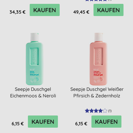
KAUFEN
KAUFEN
34,35 €
49,45 €
Seepje Duschgel
Seepje Duschgel Weißer
Eichenmoos & Neroli
Pfirsich & Zedernholz
(
1
)
KAUFEN
KAUFEN
6,15 €
6,15 €