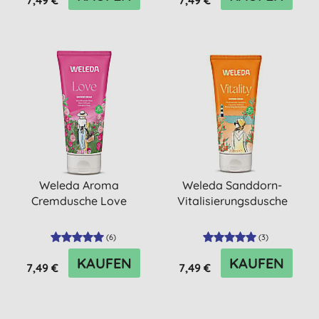
Weleda Aroma
Weleda Sanddorn-
Cremdusche Love
Vitalisierungsdusche
(
6
)
(
3
)
KAUFEN
KAUFEN
7,49 €
7,49 €