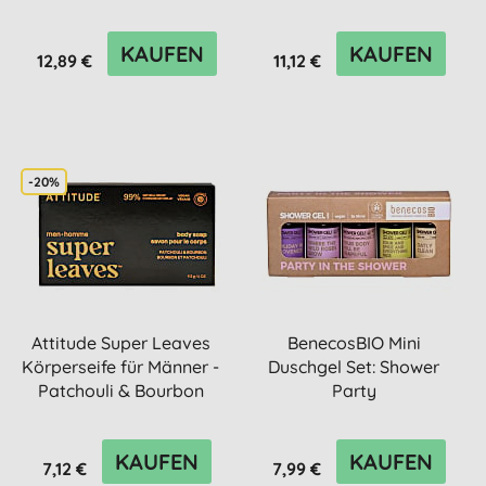
KAUFEN
KAUFEN
12,89 €
11,12 €
-20%
Attitude Super Leaves
BenecosBIO Mini
Körperseife für Männer -
Duschgel Set: Shower
Patchouli & Bourbon
Party
KAUFEN
KAUFEN
7,12 €
7,99 €