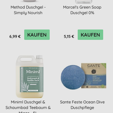
Method Duschgel -
Marcel's Green Soap
Simply Nourish
Duschgel 0%
KAUFEN
KAUFEN
6,99 €
5,15 €
Miniml Duschgel &
Sante Feste Ocean Dive
Schaumbad Teebaum &
Duschpflege