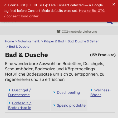
✕
⚠ CookieFirst [CF_DEBUG]: Late Consent detected — a Google
How to fix: GTG
tag fired before Consent Mode defaults were set.
/ consent load order →
CO2-neutrale Lieferung
Home
Naturkosmetik
Körper & Bad
Bad, Dusche & Seifen
Bad & Dusche
Bad & Dusche
(159 Produkte)
Eine wunderbare Auswahl an Badeölen, Duschgels,
Schaumbäder, Badesalze und Körperpeelings.
Natürliche Badezusätze um sich zu entspannen, zu
regenerieren und zu erfrischen.
Duschgel /
Wellness-
Duschpeeling
Duschcreme
Bäder
Badesalz /
Spezialprodukte
Badekristalle