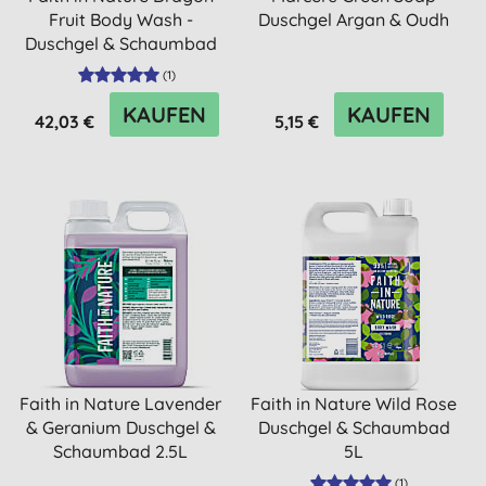
Fruit Body Wash -
Duschgel Argan & Oudh
Duschgel & Schaumbad
5L
(
1
)
KAUFEN
KAUFEN
42,03 €
5,15 €
Faith in Nature Lavender
Faith in Nature Wild Rose
& Geranium Duschgel &
Duschgel & Schaumbad
Schaumbad 2.5L
5L
(
1
)