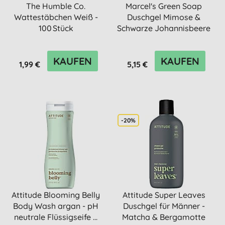
The Humble Co.
Marcel's Green Soap
Wattestäbchen Weiß -
Duschgel Mimose &
100 Stück
Schwarze Johannisbeere
300ml
KAUFEN
KAUFEN
1,99 €
5,15 €
-20%
Attitude Blooming Belly
Attitude Super Leaves
Body Wash argan - pH
Duschgel für Männer -
neutrale Flüssigseife ...
Matcha & Bergamotte