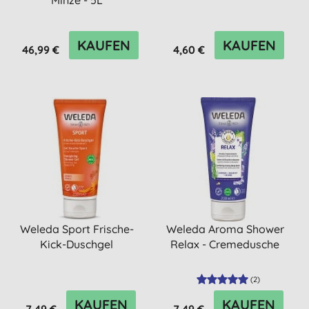
Minze - 5L
Nachfüllpackung
KAUFEN
KAUFEN
46,99 €
4,60 €
Weleda Sport Frische-
Weleda Aroma Shower
Kick-Duschgel
Relax - Cremedusche
(
2
)
KAUFEN
KAUFEN
7,49 €
7,49 €