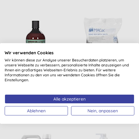
Wir verwenden Cookies
Wir können diese zur Analyse unserer Besucherdaten platzieren, um
unsere Webseite zu verbessern, personalisierte Inhalte anzuzeigen und
Ihnen ein großartiges Webseiten-Erlebnis zu bieten. Für weitere
Informationen zu den von uns verwendeten Cookies öffnen Sie die
BenecosBIO Mint To Be
Dead Sea Spa Magik Salz
Einstellungen.
Duschgel
Alle akzeptieren
KAUFEN
KAUFEN
Ablehnen
Nein, anpassen
6,99 €
8,99 €