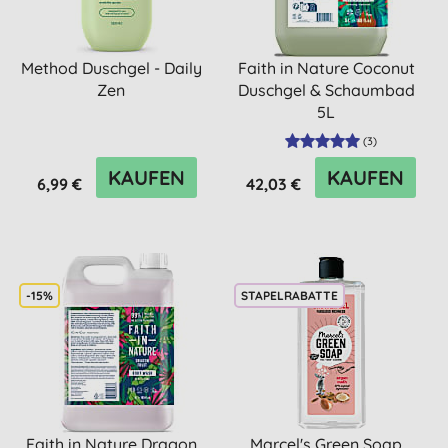
Method Duschgel - Daily
Faith in Nature Coconut
Zen
Duschgel & Schaumbad
5L
(
3
)
KAUFEN
KAUFEN
6,99 €
42,03 €
-15%
STAPELRABATTE
Faith in Nature Dragon
Marcel's Green Soap