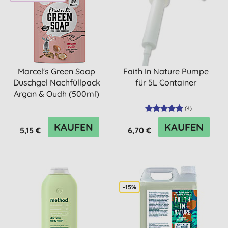
Marcel's Green Soap
Faith In Nature Pumpe
Duschgel Nachfüllpack
für 5L Container
Argan & Oudh (500ml)
(
4
)
KAUFEN
KAUFEN
5,15 €
6,70 €
-15%