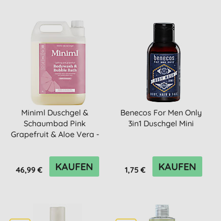
Miniml Duschgel &
Benecos For Men Only
Schaumbad Pink
3in1 Duschgel Mini
Grapefruit & Aloe Vera -
5L Nachfü...
KAUFEN
KAUFEN
46,99 €
1,75 €