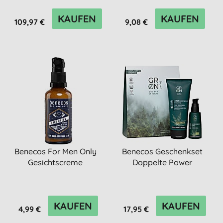
KAUFEN
KAUFEN
109,97 €
9,08 €
Benecos For Men Only
Benecos Geschenkset
Gesichtscreme
Doppelte Power
KAUFEN
KAUFEN
4,99 €
17,95 €