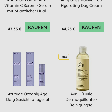
Antipodes Glow Ritual
Antipodes Vanilla Pod
Vitamin C Serum - Serum
Hydrating Day Cream
mit pflanzlicher Hyal...
KAUFEN
KAUFEN
47,35 €
44,25 €
-20%
Attitude Oceanly Age
Avril L´Huile
Defy Gesichtspflegeset
Dermaquillante -
Reinigungsöl