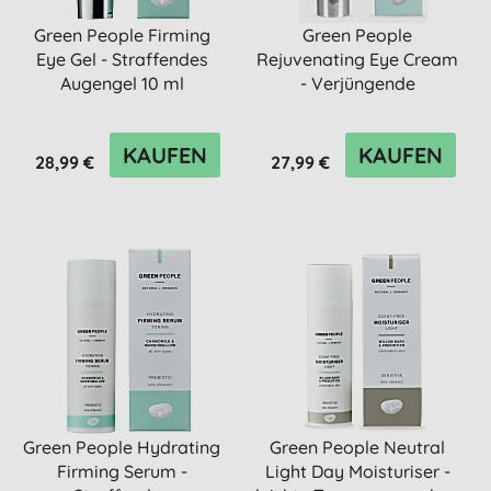
Green People Firming
Green People
Eye Gel - Straffendes
Rejuvenating Eye Cream
Augengel 10 ml
- Verjüngende
Augencreme für di...
KAUFEN
KAUFEN
28,99 €
27,99 €
Green People Hydrating
Green People Neutral
Firming Serum -
Light Day Moisturiser -