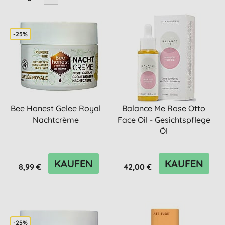
-25%
Bee Honest Gelee Royal
Balance Me Rose Otto
Nachtcrème
Face Oil - Gesichtspflege
Öl
KAUFEN
KAUFEN
8,99 €
42,00 €
-25%