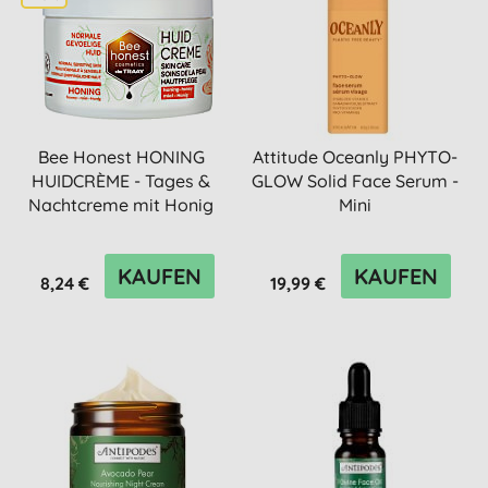
Bee Honest HONING
Attitude Oceanly PHYTO-
HUIDCRÈME - Tages &
GLOW Solid Face Serum -
Nachtcreme mit Honig
Mini
KAUFEN
KAUFEN
8,24 €
19,99 €