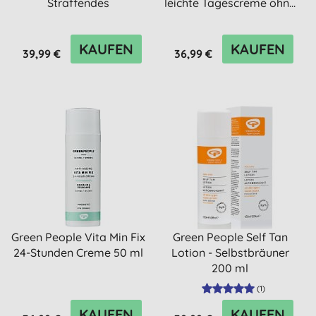
Straffendes
leichte Tagescreme ohn...
Gesichtsserum 50 ml
KAUFEN
KAUFEN
39,99 €
36,99 €
Green People Vita Min Fix
Green People Self Tan
24-Stunden Creme 50 ml
Lotion - Selbstbräuner
200 ml
(
1
)
KAUFEN
KAUFEN