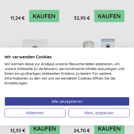
Avocado...
KAUFEN
KAUFEN
11,24 €
32,95 €
Wir verwenden Cookies
Wir können diese zur Analyse unserer Besucherdaten platzieren, um
unsere Webseite zu verbessern, personalisierte Inhalte anzuzeigen und
Ihnen ein großartiges Webseiten-Erlebnis zu bieten. Für weitere
Informationen zu den von uns verwendeten Cookies öffnen Sie die
Einstellungen.
Odylique Spot-on Serum
Odylique Spot-on Serum
Alle akzeptieren
- Erste Hilfe bei
- Erste Hilfe bei
Hautirritationen 20ml
Hautirritationen
Ablehnen
Nein, anpassen
Rei...
(
1
)
KAUFEN
KAUFEN
12,35 €
24,70 €