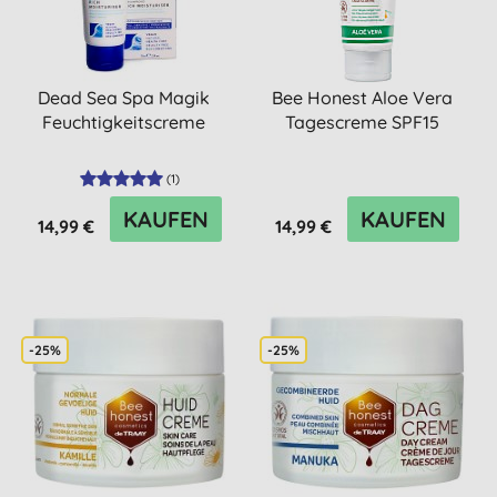
Dead Sea Spa Magik
Bee Honest Aloe Vera
Feuchtigkeitscreme
Tagescreme SPF15
(
1
)
KAUFEN
KAUFEN
14,99 €
14,99 €
-25%
-25%