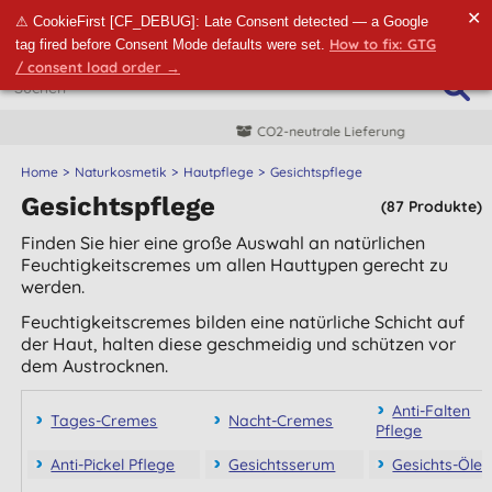
✕
⚠ CookieFirst [CF_DEBUG]: Late Consent detected — a Google
How to fix: GTG
tag fired before Consent Mode defaults were set.
/ consent load order →
CO2-neutrale Lieferung
Home
Naturkosmetik
Hautpflege
Gesichtspflege
Gesichtspflege
(87 Produkte)
Finden Sie hier eine große Auswahl an natürlichen
Feuchtigkeitscremes um allen Hauttypen gerecht zu
werden.
Feuchtigkeitscremes bilden eine natürliche Schicht auf
der Haut, halten diese geschmeidig und schützen vor
dem Austrocknen.
Anti-Falten
Tages-Cremes
Nacht-Cremes
Pflege
Anti-Pickel Pflege
Gesichtsserum
Gesichts-Öle