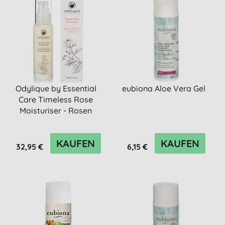
Odylique by Essential
eubiona Aloe Vera Gel
Care Timeless Rose
Moisturiser - Rosen
Feucht...
KAUFEN
KAUFEN
32,95 €
6,15 €