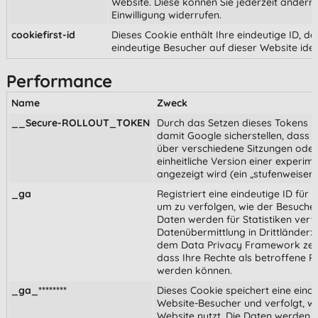
Website. Diese können Sie jederzeit ändern
Einwilligung widerrufen.
cookiefirst-id
Dieses Cookie enthält Ihre eindeutige ID, da
eindeutige Besucher auf dieser Website iden
Performance
Name
Zweck
__Secure-ROLLOUT_TOKEN
Durch das Setzen dieses Tokens 
damit Google sicherstellen, dass 
über verschiedene Sitzungen oder
einheitliche Version einer experim
angezeigt wird (ein „stufenweiser 
_ga
Registriert eine eindeutige ID für
um zu verfolgen, wie der Besucher
Daten werden für Statistiken ver
Datenübermittlung in Drittländer: 
dem Data Privacy Framework zerti
dass Ihre Rechte als betroffene P
werden können.
_ga_********
Dieses Cookie speichert eine einde
Website-Besucher und verfolgt, wi
Website nutzt. Die Daten werden f