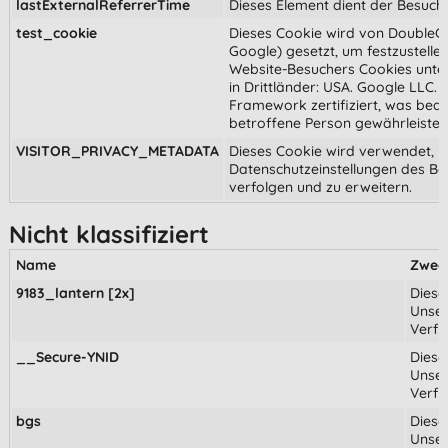
lastExternalReferrerTime
Dieses Element dient der Besuc
test_cookie
Dieses Cookie wird von DoubleCli
Google) gesetzt, um festzustelle
Website-Besuchers Cookies unter
in Drittländer: USA. Google LLC.
Framework zertifiziert, was bede
betroffene Person gewährleiste
VISITOR_PRIVACY_METADATA
Dieses Cookie wird verwendet, u
Datenschutzeinstellungen des Be
verfolgen und zu erweitern.
Nicht klassifiziert
Name
Zwec
9183_lantern [2x]
Diese
Unser
Verfü
__Secure-YNID
Diese
Unser
Verfü
bgs
Diese
Unser