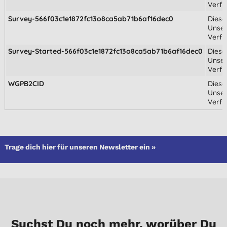
Verfü
Survey-566f03c1e1872fc13o8ca5ab71b6af16dec0
Diese
Unser
Verfü
Survey-Started-566f03c1e1872fc13o8ca5ab71b6af16dec0
Diese
Unser
Verfü
WGPB2CID
Diese
Unser
Verfü
Trage dich hier für unseren Newsletter ein »
Suchst Du noch mehr, worüber Du