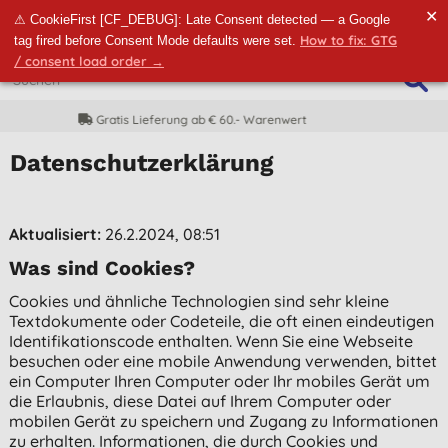
✕
⚠ CookieFirst [CF_DEBUG]: Late Consent detected — a Google
How to fix: GTG
tag fired before Consent Mode defaults were set.
/ consent load order →
CO2-neutrale Lieferung
Datenschutzerklärung
Aktualisiert:
26.2.2024, 08:51
Was sind Cookies?
Cookies und ähnliche Technologien sind sehr kleine
Textdokumente oder Codeteile, die oft einen eindeutigen
Identifikationscode enthalten. Wenn Sie eine Webseite
besuchen oder eine mobile Anwendung verwenden, bittet
ein Computer Ihren Computer oder Ihr mobiles Gerät um
die Erlaubnis, diese Datei auf Ihrem Computer oder
mobilen Gerät zu speichern und Zugang zu Informationen
zu erhalten. Informationen, die durch Cookies und