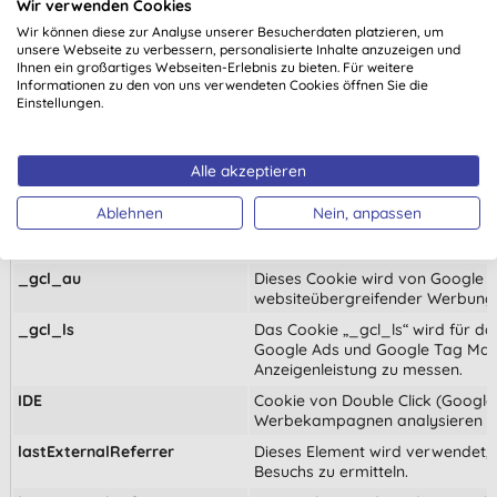
Wir verwenden Cookies
Name
Zweck
Wir können diese zur Analyse unserer Besucherdaten platzieren, um
__Secure-YEC
Diese Cookies können von unse
unsere Webseite zu verbessern, personalisierte Inhalte anzuzeigen und
unsere Website gesetzt werden. 
Ihnen ein großartiges Webseiten-Erlebnis zu bieten. Für weitere
Unternehmen verwendet werden, u
Informationen zu den von uns verwendeten Cookies öffnen Sie die
Interessen zu erstellen und Ihne
Einstellungen.
anderen Websites anzuzeigen. Sie
personenbezogenen Daten, sond
eindeutigen Identifizierung Ihre
Alle akzeptieren
Internetgeräts. Wenn Sie diese Co
werden Sie weniger zielgerichte
Ablehnen
Nein, anpassen
_fbp
Dieser Cookie wird von Facebo
für das Conversion-Tracking ve
_gcl_au
Dieses Cookie wird von Google A
websiteübergreifender Werbung 
_gcl_ls
Das Cookie „_gcl_ls“ wird für da
Google Ads und Google Tag Man
Anzeigenleistung zu messen.
IDE
Cookie von Double Click (Google
Werbekampagnen analysieren un
lastExternalReferrer
Dieses Element wird verwendet, 
Besuchs zu ermitteln.