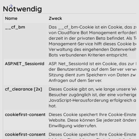
Notwendig
Name
Zweck
__cf_bm
Das __cf_bm-Cookie ist ein Cookie, das zu
von Cloudflare Bot Management erforderlich
derzeit in der privaten Beta befindet. Als Te
Management-Service hilft dieses Cookie bei
Verwaltung des eingehenden Datenverkehrs
Bots verbundenen Kriterien entspricht.
ASP.NET_SessionId
ASP. Net_SessionId ist ein Cookie, das zur Id
der Benutzersitzung auf dem Server verwen
Sitzung dient zum Speichern von Daten zwi
Anfragen auf dem Server.
cf_clearance [2x]
Dieses Cookie gibt an, wie lange unsere Web
Besucher zugänglich ist, der eine vorherig
JavaScript-Herausforderung erfolgreich a
hat.
cookiefirst-consent
Dieses Cookie speichert Ihre Cookie-Einstel
Website. Diese können Sie jederzeit ändern
Einwilligung widerrufen.
cookiefirst-consent
Dieses Cookie speichert Ihre Cookie-Einstel