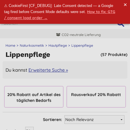
✕
⚠ CookieFirst [CF_DEBUG]: Late Consent detected — a Google
How to fix: GTG
tag fired before Consent Mode defaults were set.
/ consent load order →
CO2-neutrale Lieferung
Home
Naturkosmetik
Hautpflege
Lippenpflege
Lippenpflege
(57 Produkte)
Du kannst
Erweiterte Suche »
20% Rabatt auf Artikel des
Rausverkauf 20% Rabatt
täglichen Bedarfs
Sortieren: