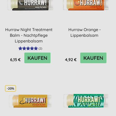
Hurraw Night Treatment
Hurraw Orange -
Balm - Nachtpflege
Lippenbalsam
Lippenbalsam
(
2
)
KAUFEN
KAUFEN
6,15 €
4,92 €
-20%