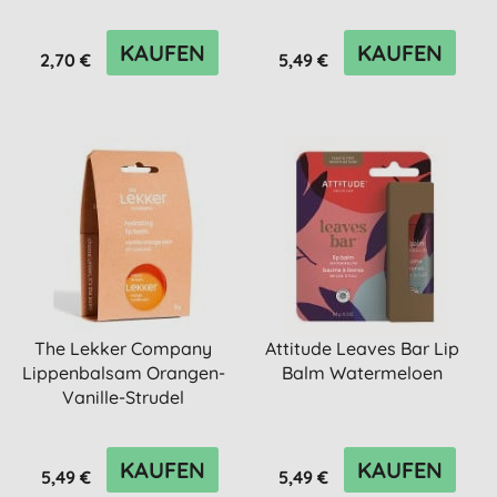
KAUFEN
KAUFEN
2,70 €
5,49 €
The Lekker Company
Attitude Leaves Bar Lip
Lippenbalsam Orangen-
Balm Watermeloen
Vanille-Strudel
KAUFEN
KAUFEN
5,49 €
5,49 €