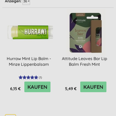
Anzeigen:
Hurraw Mint Lip Balm -
Attitude Leaves Bar Lip
Minze Lippenbalsam
Balm Fresh Mint
(
1
)
KAUFEN
KAUFEN
6,15 €
5,49 €