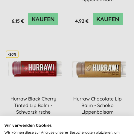
KAUFEN
KAUFEN
6,15 €
4,92 €
-20%
Hurraw Black Cherry
Hurraw Chocolate Lip
Tinted Lip Balm -
Balm - Schoko
Schwarzkirsche
Lippenbalsam
Lippenbalsam
(
1
)
Wir verwenden Cookies
KAUFEN
KAUFEN
Wir können diese zur Analyse unserer Besucherdaten platzieren, um
4,92 €
6,15 €