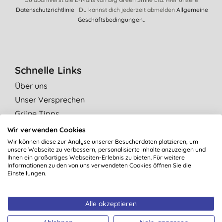
Datenschutzrichtlinie
Du kannst dich jederzeit abmelden
Allgemeine
Geschäftsbedingungen.
.
Schnelle Links
Über uns
Unser Versprechen
Grüne Tipps
Unabhängige Bewertungen
Wir verwenden Cookies
Kontaktiere uns
Wir können diese zur Analyse unserer Besucherdaten platzieren, um
unsere Webseite zu verbessern, personalisierte Inhalte anzuzeigen und
Affiliate Programm
Ihnen ein großartiges Webseiten-Erlebnis zu bieten. Für weitere
Informationen zu den von uns verwendeten Cookies öffnen Sie die
Einstellungen.
Kategorie
Alle akzeptieren
Marken
Neue Produkte