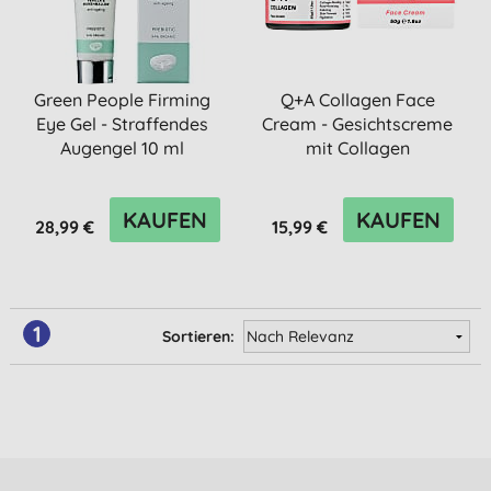
Green People Firming
Q+A Collagen Face
Eye Gel - Straffendes
Cream - Gesichtscreme
Augengel 10 ml
mit Collagen
KAUFEN
KAUFEN
28,99 €
15,99 €
1
Sortieren: