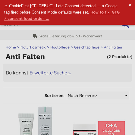
✕
⚠ CookieFirst [CF_DEBUG]: Late Consent detected — a Google
How to fix: GTG
tag fired before Consent Mode defaults were set.
/ consent load order →
Gratis Lieferung ab € 60.- Warenwert
Home
Naturkosmetik
Hautpflege
Gesichtspflege
Anti Falten
Anti Falten
(2 Produkte)
Du kannst
Erweiterte Suche »
Sortieren: