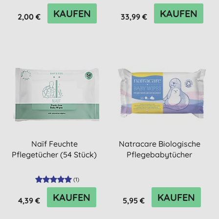
KAUFEN
KAUFEN
2,00 €
33,99 €
Naïf Feuchte
Natracare Biologische
Pflegetücher (54 Stück)
Pflegebabytücher
(
1
)
KAUFEN
KAUFEN
4,39 €
5,95 €