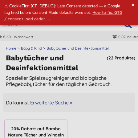
✕
⚠ CookieFirst [CF_DEBUG]: Late Consent detected — a Google
How to fix: GTG
tag fired before Consent Mode defaults were set.
/ consent load order →
CO2-neutrale Lieferung
Home
Baby & Kind
Babytücher und Desinfektionsmittel
Babytücher und
(22 Produkte)
Desinfektionsmittel
Spezieller Spielzeugreiniger und biologische
Pflegebabytücher für den täglichen Gebrauch.
Du kannst
Erweiterte Suche »
20% Rabatt auf Bambo
Nature Tücher und Windeln