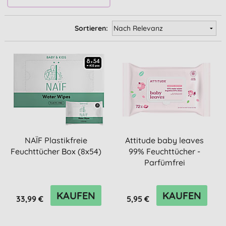
Sortieren:
NAÏF Plastikfreie
Attitude baby leaves
Feuchttücher Box (8x54)
99% Feuchttücher -
Parfümfrei
KAUFEN
KAUFEN
33,99 €
5,95 €