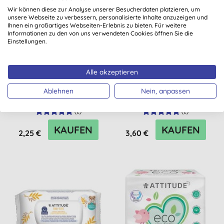
Wir können diese zur Analyse unserer Besucherdaten platzieren, um
unsere Webseite zu verbessern, personalisierte Inhalte anzuzeigen und
Ihnen ein großartiges Webseiten-Erlebnis zu bieten. Für weitere
Informationen zu den von uns verwendeten Cookies öffnen Sie die
Einstellungen.
Alle akzeptieren
Naty Sensitive Baby-
Naty Ökologische
Pflegetücher - ohne
Feuchttücher - für
Ablehnen
Nein, anpassen
Duftstoffe /
Toilettentraining
Reisepackung
(empfindliche...
(
2
)
(
2
)
KAUFEN
KAUFEN
2,25 €
3,60 €