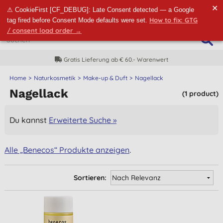
✕
⚠ CookieFirst [CF_DEBUG]: Late Consent detected — a Google
How to fix: GTG
tag fired before Consent Mode defaults were set.
/ consent load order →
Gratis Lieferung ab € 60.- Warenwert
Home
Naturkosmetik
Make-up & Duft
Nagellack
Nagellack
(1 product)
Du kannst
Erweiterte Suche »
Alle „Benecos“ Produkte anzeigen
.
Sortieren: