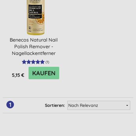
Benecos Natural Nail
Polish Remover -
Nagellackentferner
(
1
)
KAUFEN
5,15 €
1
Sortieren: