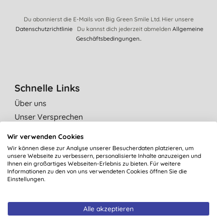
Du abonnierst die E-Mails von Big Green Smile Ltd. Hier unsere
Datenschutzrichtlinie
Du kannst dich jederzeit abmelden
Allgemeine
Geschäftsbedingungen.
.
Schnelle Links
Über uns
Unser Versprechen
Grüne Tipps
Wir verwenden Cookies
Unabhängige Bewertungen
Wir können diese zur Analyse unserer Besucherdaten platzieren, um
unsere Webseite zu verbessern, personalisierte Inhalte anzuzeigen und
Kontaktiere uns
Ihnen ein großartiges Webseiten-Erlebnis zu bieten. Für weitere
Affiliate Programm
Informationen zu den von uns verwendeten Cookies öffnen Sie die
Einstellungen.
Kategorie
Alle akzeptieren