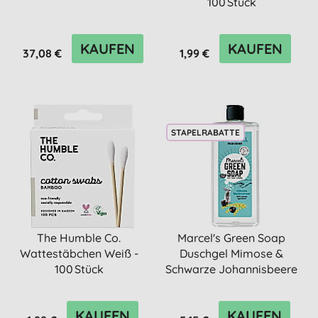
100 Stück
KAUFEN
KAUFEN
37,08 €
1,99 €
STAPELRABATTE
The Humble Co.
Marcel's Green Soap
Wattestäbchen Weiß -
Duschgel Mimose &
100 Stück
Schwarze Johannisbeere
300ml
KAUFEN
KAUFEN