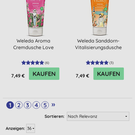
Weleda Aroma
Weleda Sanddorn-
Cremdusche Love
Vitalisierungsdusche
(
6
)
(
3
)
KAUFEN
KAUFEN
7,49 €
7,49 €
»
1
2
3
4
5
Sortieren:
Anzeigen: