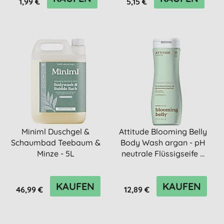
1,99 €
5,15 €
Miniml Duschgel &
Attitude Blooming Belly
Schaumbad Teebaum &
Body Wash argan - pH
Minze - 5L
neutrale Flüssigseife ...
Nachfüllpackung
KAUFEN
KAUFEN
46,99 €
12,89 €