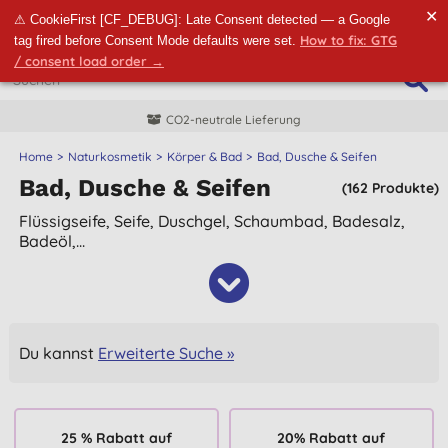
✕
⚠ CookieFirst [CF_DEBUG]: Late Consent detected — a Google
How to fix: GTG
tag fired before Consent Mode defaults were set.
/ consent load order →
CO2-neutrale Lieferung
Home
Naturkosmetik
Körper & Bad
Bad, Dusche & Seifen
Bad, Dusche & Seifen
(162 Produkte)
Flüssigseife, Seife, Duschgel, Schaumbad, Badesalz,
Badeöl,...
Du kannst
Erweiterte Suche »
25 % Rabatt auf
20% Rabatt auf