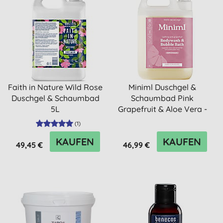
Faith in Nature Wild Rose
Miniml Duschgel &
Duschgel & Schaumbad
Schaumbad Pink
5L
Grapefruit & Aloe Vera -
5L Nachfü...
(
1
)
KAUFEN
KAUFEN
49,45 €
46,99 €