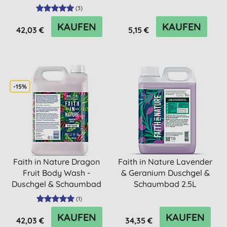
(
3
)
KAUFEN
KAUFEN
42,03 €
5,15 €
-15%
Faith in Nature Dragon
Faith in Nature Lavender
Fruit Body Wash -
& Geranium Duschgel &
Duschgel & Schaumbad
Schaumbad 2.5L
5L
(
1
)
KAUFEN
KAUFEN
42,03 €
34,35 €