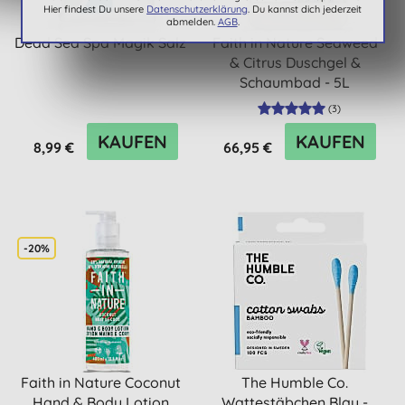
Hier findest Du unsere
Datenschutzerklärung
. Du kannst dich jederzeit
abmelden.
AGB
.
Dead Sea Spa Magik Salz
Faith in Nature Seaweed
& Citrus Duschgel &
Schaumbad - 5L
(
3
)
KAUFEN
KAUFEN
8,99 €
66,95 €
-20%
Faith in Nature Coconut
The Humble Co.
Hand & Body Lotion
Wattestäbchen Blau -