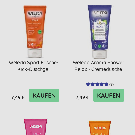
Weleda Sport Frische-
Weleda Aroma Shower
Kick-Duschgel
Relax - Cremedusche
(
2
)
KAUFEN
KAUFEN
7,49 €
7,49 €