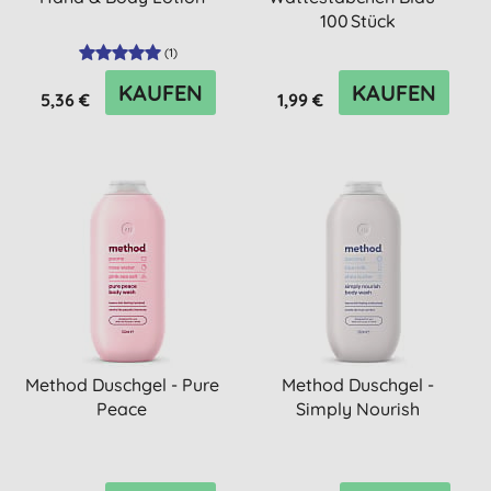
100 Stück
(
1
)
KAUFEN
KAUFEN
5,36 €
1,99 €
Method Duschgel - Pure
Method Duschgel -
Peace
Simply Nourish