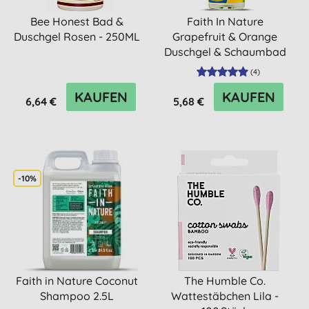
Bee Honest Bad &
Faith In Nature
Duschgel Rosen - 250ML
Grapefruit & Orange
Duschgel & Schaumbad
(
4
)
KAUFEN
KAUFEN
6,64 €
5,68 €
-10%
Faith in Nature Coconut
The Humble Co.
Shampoo 2.5L
Wattestäbchen Lila -