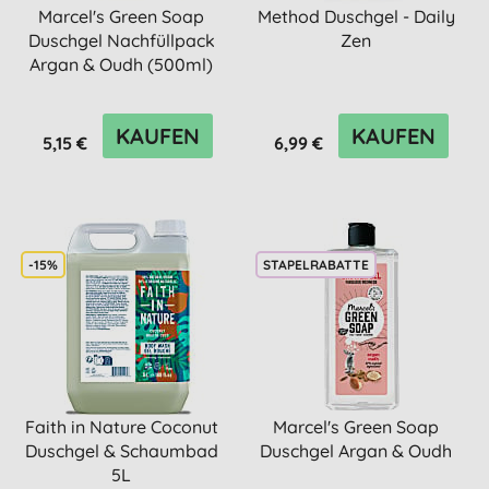
Marcel's Green Soap
Method Duschgel - Daily
Duschgel Nachfüllpack
Zen
Argan & Oudh (500ml)
KAUFEN
KAUFEN
5,15 €
6,99 €
-15%
STAPELRABATTE
Faith in Nature Coconut
Marcel's Green Soap
Duschgel & Schaumbad
Duschgel Argan & Oudh
5L