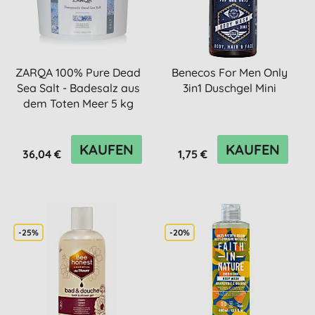
ZARQA 100% Pure Dead
Benecos For Men Only
Sea Salt - Badesalz aus
3in1 Duschgel Mini
dem Toten Meer 5 kg
KAUFEN
KAUFEN
36,04 €
1,75 €
-25%
-20%