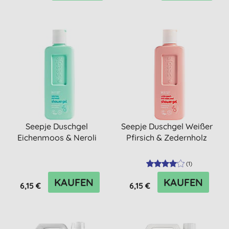
Seepje Duschgel
Seepje Duschgel Weißer
Eichenmoos & Neroli
Pfirsich & Zedernholz
(
1
)
KAUFEN
KAUFEN
6,15 €
6,15 €