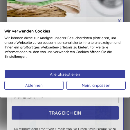
X
Wir BELOHNEN unsere Abonnenten
Wir verwenden Cookies
Exclusive, personalisierte Gutscheine jeden Monat
BenecosBIO Mini
BenecosBIO Mint To Be
Wir können diese zur Analyse unserer Besucherdaten platzieren, um
neu
Duschgel Set: Shower
Duschgel
unsere Webseite zu verbessern, personalisierte Inhalte anzuzeigen und
Party
Angebote & Benachrichtigungen über neue
Ihnen ein großartiges Webseiten-Erlebnis zu bieten. Für weitere
Informationen zu den von uns verwendeten Cookies öffnen Sie die
Produkte
Einstellungen.
Automatische Teilnahme an unserer monatlichen
KAUFEN
KAUFEN
Verlosung
7,99 €
6,99 €
Alle akzeptieren
Der Preis für diesen Monat ist ein Jahr lang
Waschmittel im Wert von €150,-
Ablehnen
Nein, anpassen
Du stimmst dem Erhalt von E-Mails von Big Green Smile Europe BV zu.