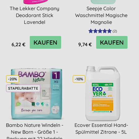
The Lekker Company
Seepje Color
Deodorant Stick
Waschmittel Magische
Lavendel
Magnolie
(
2
)
KAUFEN
KAUFEN
6,22 €
9,74 €
-20%
-10%
STAPELRABATTE
Bambo Nature Windeln -
Ecover Essential Hand-
New Born - Größe 1 -
Spülmittel Zitrone - 5L
Packung mit 22 Windeln