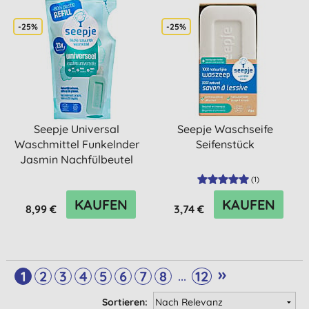
-25%
-25%
Seepje Universal
Seepje Waschseife
Waschmittel Funkelnder
Seifenstück
Jasmin Nachfülbeutel
(
1
)
KAUFEN
KAUFEN
8,99 €
3,74 €
»
...
1
2
3
4
5
6
7
8
12
Sortieren: