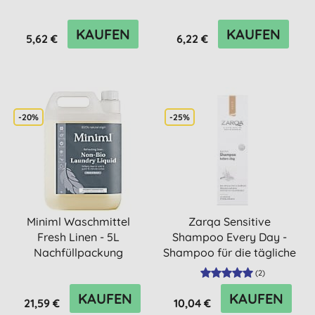
KAUFEN
KAUFEN
5,62 €
6,22 €
-20%
-25%
Miniml Waschmittel
Zarqa Sensitive
Fresh Linen - 5L
Shampoo Every Day -
Nachfüllpackung
Shampoo für die tägliche
Anwend...
(
2
)
KAUFEN
KAUFEN
21,59 €
10,04 €