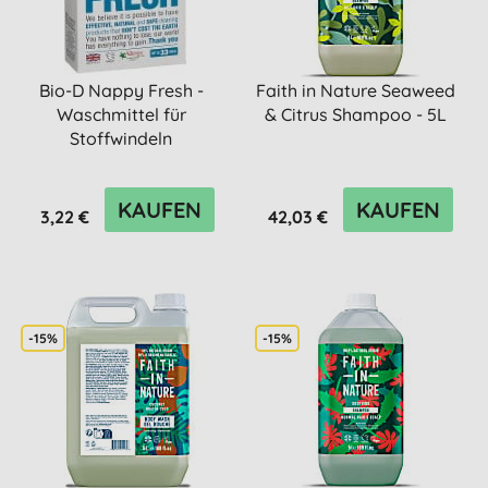
Bio-D Nappy Fresh -
Faith in Nature Seaweed
Waschmittel für
& Citrus Shampoo - 5L
Stoffwindeln
KAUFEN
KAUFEN
3,22 €
42,03 €
-15%
-15%