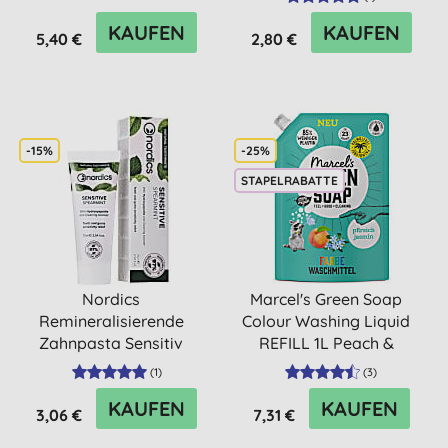
KAUFEN
KAUFEN
5,40 €
2,80 €
-15%
-25%
STAPELRABATTE
Nordics
Marcel's Green Soap
Remineralisierende
Colour Washing Liquid
Zahnpasta Sensitiv
REFILL 1L Peach &
Jasmin
(
1
)
(
3
)
KAUFEN
KAUFEN
3,06 €
7,31 €