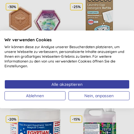
-30%
-25%
Wir verwenden Cookies
Wir können diese zur Analyse unserer Besucherdaten platzieren, um
Bee Honest Zeep
Ecoegg Waschei-
unsere Webseite zu verbessern, personalisierte Inhalte anzuzeigen und
Ihnen ein großartiges Webseiten-Erlebnis zu bieten. Für weitere
LAVENDEL/PROPOLIS -
Nachfüllpackung (50
Informationen zu den von uns verwendeten Cookies öffnen Sie die
Seifenstück 100GR
Waschen) - Fresh Linen
Einstellungen.
KAUFEN
KAUFEN
Alle akzeptieren
3,14 €
5,40 €
Ablehnen
Nein, anpassen
-20%
-15%