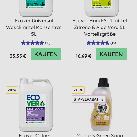
Ecover Universal
Ecover Hand-Spülmittel
Waschmittel Konzentrat
Zitrone & Aloe Vera 5L
5L
Vorteilsgröße
(
18
)
(
16
)
KAUFEN
KAUFEN
33,35 €
16,69 €
-10%
-25%
STAPELRABATTE
Ecover Color-
Marcel's Green Soap