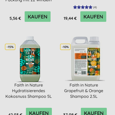
(
4
)
KAUFEN
KAUFEN
5,56 €
19,44 €
-15%
-10%
Faith in Nature
Faith in Nature
Hydratisierendes
Grapefruit & Orange
Kokosnuss Shampoo 5L
Shampoo 2.5L
KAUFEN
KAUFEN
42,03 €
37,08 €