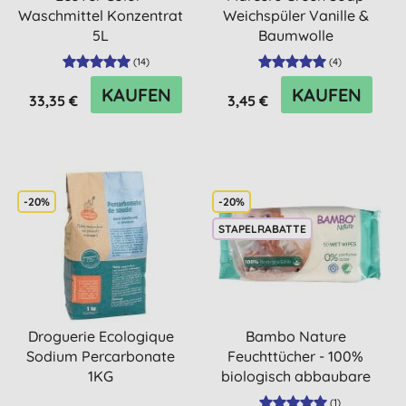
Waschmittel Konzentrat
Weichspüler Vanille &
5L
Baumwolle
(
14
)
(
4
)
KAUFEN
KAUFEN
33,35 €
3,45 €
-20%
-20%
STAPELRABATTE
Droguerie Ecologique
Bambo Nature
Sodium Percarbonate
Feuchttücher - 100%
1KG
biologisch abbaubare
Feuchttücher ...
(
1
)