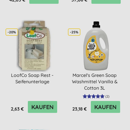
-20%
-25%
LoofCo Soap Rest -
Marcel's Green Soap
Seifenunterlage
Washmittel Vanilla &
Cotton 3L
(
2
)
KAUFEN
KAUFEN
2,63 €
23,18 €