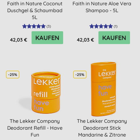
Faith in Nature Coconut
Faith in Nature Aloe Vera
Duschgel & Schaumbad
Shampoo - 5L
5L
(
3
)
(
1
)
KAUFEN
KAUFEN
42,03 €
42,03 €
-25%
-25%
The Lekker Company
The Lekker Company
Deodorant Refill - Have
Deodorant Stick
Fun
Mandarine & Zitrone