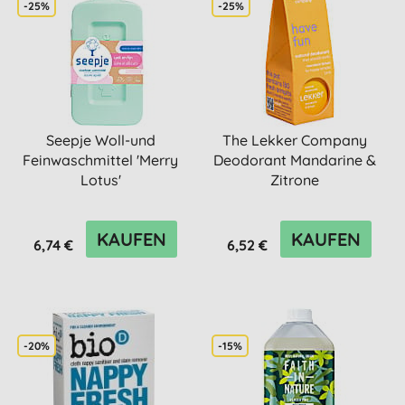
-25%
-25%
Seepje Woll-und
The Lekker Company
Feinwaschmittel 'Merry
Deodorant Mandarine &
Lotus'
Zitrone
KAUFEN
KAUFEN
6,74 €
6,52 €
-20%
-15%