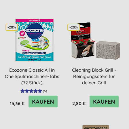
-20%
-20%
Ecozone Classic All in
Cleaning Block Grill -
One Spülmaschinen-Tabs
Reinigungsstein für
(72 Stück)
deinen Grill
(
5
)
KAUFEN
KAUFEN
15,36 €
2,80 €