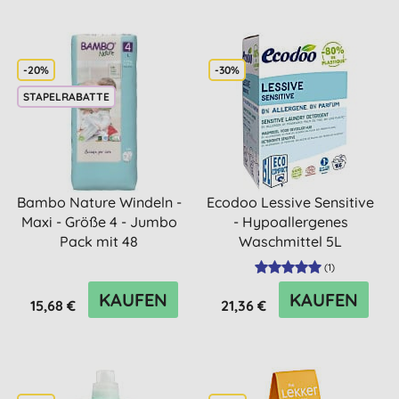
-20%
-30%
STAPELRABATTE
Bambo Nature Windeln -
Ecodoo Lessive Sensitive
Maxi - Größe 4 - Jumbo
- Hypoallergenes
Pack mit 48
Waschmittel 5L
(
1
)
KAUFEN
KAUFEN
15,68 €
21,36 €