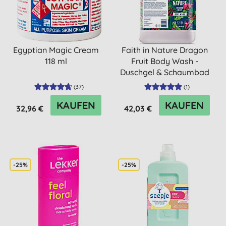
Egyptian Magic Cream
Faith in Nature Dragon
118 ml
Fruit Body Wash -
Duschgel & Schaumbad
5L
(
37
)
(
1
)
KAUFEN
KAUFEN
32,96 €
42,03 €
-25%
-25%