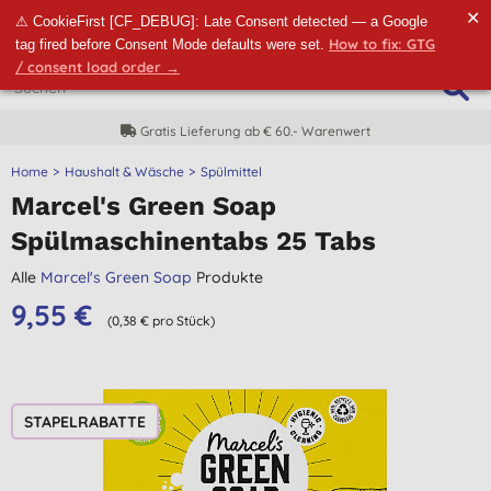
✕
⚠ CookieFirst [CF_DEBUG]: Late Consent detected — a Google
How to fix: GTG
tag fired before Consent Mode defaults were set.
/ consent load order →
Gratis Lieferung ab € 60.- Warenwert
Home
Haushalt & Wäsche
Spülmittel
Marcel's Green Soap
Spülmaschinentabs 25 Tabs
Alle
Marcel's Green Soap
Produkte
9,55 €
(0,38 € pro Stück)
STAPELRABATTE