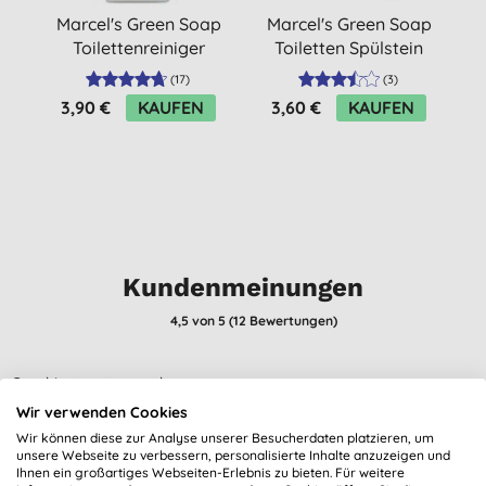
Marcel's Green Soap
Marcel's Green Soap
M
Toilettenreiniger
Toiletten Spülstein
Orange & Jasmin
Minze & Eukalyptus
(
17
)
(
3
)
3,90 €
KAUFEN
3,60 €
KAUFEN
Kundenmeinungen
4,5
von 5 (
12
Bewertungen
)
Geschirr top top sauber
H. M., München
Wir verwenden Cookies
Wir können diese zur Analyse unserer Besucherdaten platzieren, um
31.05.2022
unsere Webseite zu verbessern, personalisierte Inhalte anzuzeigen und
Ihnen ein großartiges Webseiten-Erlebnis zu bieten. Für weitere
Leider zuviel duft und die Ummantelung könnte noch dünner