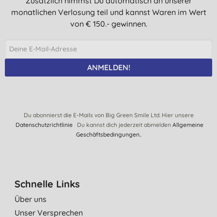
Zusätzlich nimmst Du automatisch an unserer
monatlichen Verlosung teil und kannst Waren im Wert
13.06.2020
von € 150.- gewinnen.
Bin sehr zufrieden!
H., Ingelheim
01.01.2020
ANMELDEN!
Super!
O. M., Ilmenau
28.11.2019
Du abonnierst die E-Mails von Big Green Smile Ltd. Hier unsere
Geschirr wird wirklich sauber und angenehmer Duft. Schon
Datenschutzrichtlinie
Du kannst dich jederzeit abmelden
Allgemeine
wiederholt gekauft.
Geschäftsbedingungen.
.
R. S., Oberhausen
15.10.2019
Ich habe lange nach Bio Spülmaschinen Tabs gesucht, die auch
Schnelle Links
noch gut reinigen. Von diesen bin ich total begeistert!
Über uns
D. K., Ergolding
Unser Versprechen