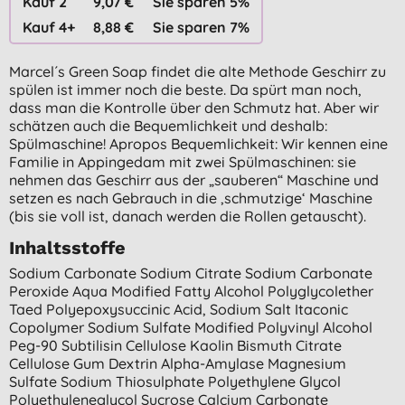
Kauf 2
9,07 €
Sie sparen 5%
Kauf 4+
8,88 €
Sie sparen 7%
Marcel´s Green Soap findet die alte Methode Geschirr zu
spülen ist immer noch die beste. Da spürt man noch,
dass man die Kontrolle über den Schmutz hat. Aber wir
schätzen auch die Bequemlichkeit und deshalb:
Spülmaschine! Apropos Bequemlichkeit: Wir kennen eine
Familie in Appingedam mit zwei Spülmaschinen: sie
nehmen das Geschirr aus der „sauberen“ Maschine und
setzen es nach Gebrauch in die ‚schmutzige‘ Maschine
(bis sie voll ist, danach werden die Rollen getauscht).
Inhaltsstoffe
Sodium Carbonate Sodium Citrate Sodium Carbonate
Peroxide Aqua Modified Fatty Alcohol Polyglycolether
Taed Polyepoxysuccinic Acid, Sodium Salt Itaconic
Copolymer Sodium Sulfate Modified Polyvinyl Alcohol
Peg-90 Subtilisin Cellulose Kaolin Bismuth Citrate
Cellulose Gum Dextrin Alpha-Amylase Magnesium
Sulfate Sodium Thiosulphate Polyethylene Glycol
Polyethyleneglycol Sucrose Calcium Carbonate