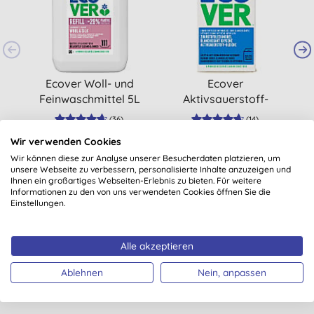
Ecover Woll- und
Ecover
E
Feinwaschmittel 5L
Aktivsauerstoff-
Vorteilsgröße
Bleiche
(
36
)
(
14
)
22,23 €
KAUFEN
2,85 €
KAUFEN
Wir verwenden Cookies
Wir können diese zur Analyse unserer Besucherdaten platzieren, um
unsere Webseite zu verbessern, personalisierte Inhalte anzuzeigen und
Ihnen ein großartiges Webseiten-Erlebnis zu bieten. Für weitere
Informationen zu den von uns verwendeten Cookies öffnen Sie die
Einstellungen.
Alle akzeptieren
Suchst Du noch mehr, worüber Du
Ablehnen
Nein, anpassen
lächeln kannst?