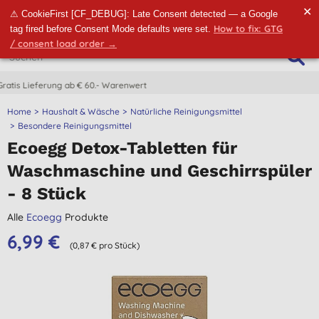
✕
⚠ CookieFirst [CF_DEBUG]: Late Consent detected — a Google
How to fix: GTG
tag fired before Consent Mode defaults were set.
/ consent load order →
CO2-neutrale Lieferung
Home
Haushalt & Wäsche
Natürliche Reinigungsmittel
Besondere Reinigungsmittel
Ecoegg Detox-Tabletten für
Waschmaschine und Geschirrspüler
- 8 Stück
Alle
Ecoegg
Produkte
6,99 €
(0,87 € pro Stück)