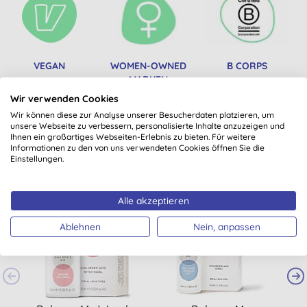
VEGAN
WOMEN-OWNED
B CORPS
MARKEN
Wir verwenden Cookies
Wir können diese zur Analyse unserer Besucherdaten platzieren, um
unsere Webseite zu verbessern, personalisierte Inhalte anzuzeigen und
Ihnen ein großartiges Webseiten-Erlebnis zu bieten. Für weitere
Könnte Dir auch gefallen
Informationen zu den von uns verwendeten Cookies öffnen Sie die
Einstellungen.
Alle akzeptieren
Ablehnen
Nein, anpassen