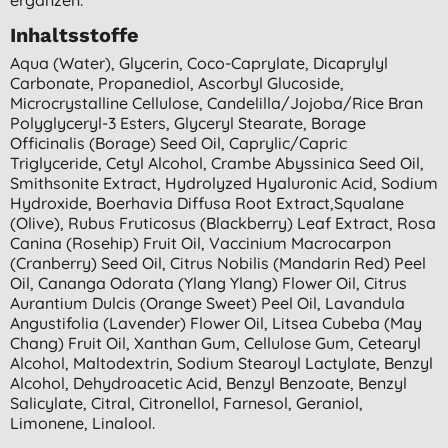
Inhaltsstoffe
Aqua (water), Glycerin, Coco-Caprylate, Dicaprylyl
Carbonate, Propanediol, Ascorbyl Glucoside,
Microcrystalline Cellulose, Candelilla/jojoba/rice Bran
Polyglyceryl-3 Esters, Glyceryl Stearate, Borage
Officinalis (borage) Seed Oil, Caprylic/capric
Triglyceride, Cetyl Alcohol, Crambe Abyssinica Seed Oil,
Smithsonite Extract, Hydrolyzed Hyaluronic Acid, Sodium
Hydroxide, Boerhavia Diffusa Root Extract,squalane
(olive), Rubus Fruticosus (blackberry) Leaf Extract, Rosa
Canina (rosehip) Fruit Oil, Vaccinium Macrocarpon
(cranberry) Seed Oil, Citrus Nobilis (mandarin Red) Peel
Oil, Cananga Odorata (ylang Ylang) Flower Oil, Citrus
Aurantium Dulcis (orange Sweet) Peel Oil, Lavandula
Angustifolia (lavender) Flower Oil, Litsea Cubeba (may
Chang) Fruit Oil, Xanthan Gum, Cellulose Gum, Cetearyl
Alcohol, Maltodextrin, Sodium Stearoyl Lactylate, Benzyl
Alcohol, Dehydroacetic Acid, Benzyl Benzoate, Benzyl
Salicylate, Citral, Citronellol, Farnesol, Geraniol,
Limonene, Linalool.