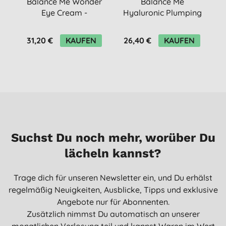
Balance Me Wonder
Balance Me
B
Eye Cream -
Hyaluronic Plumping
Augencreme
Mist -
F
Feuchtigkeitsfluid
31,20 €
KAUFEN
26,40 €
KAUFEN
3
Suchst Du noch mehr, worüber Du
lächeln kannst?
Trage dich für unseren Newsletter ein, und Du erhälst
regelmäßig Neuigkeiten, Ausblicke, Tipps und exklusive
Angebote nur für Abonnenten.
Zusätzlich nimmst Du automatisch an unserer
monatlichen Verlosung teil und kannst Waren im Wert