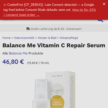
✕
⚠ CookieFirst [CF_DEBUG]: Late Consent detected — a Google
How to fix: GTG
tag fired before Consent Mode defaults were set.
/ consent load order →
Gratis Lieferung ab € 60.- Warenwert
Home
Naturkosmetik
Körper & Bad
Körperpflege
Balance Me Vitamin C Repair Serum
Alle
Balance Me
Produkte
46,80 €
(15,60 € / 10 ml)