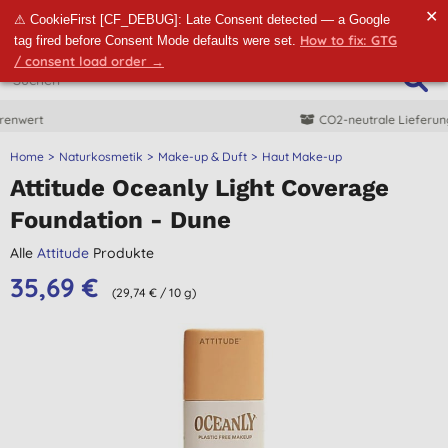
✕
⚠ CookieFirst [CF_DEBUG]: Late Consent detected — a Google
How to fix: GTG
tag fired before Consent Mode defaults were set.
/ consent load order →
CO2-neutrale Lieferung
Home
Naturkosmetik
Make-up & Duft
Haut Make-up
Attitude Oceanly Light Coverage
Foundation - Dune
Alle
Attitude
Produkte
35,69 €
(29,74 € / 10 g)