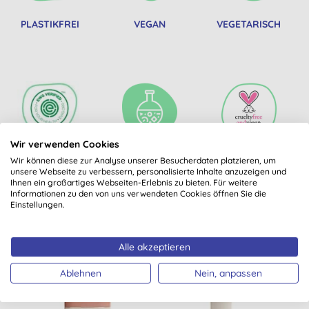
PLASTIKFREI
VEGAN
VEGETARISCH
Wir verwenden Cookies
EWG VERIFIED
MICROPLASTIC
PETA BEAUTY
Wir können diese zur Analyse unserer Besucherdaten platzieren, um
FREE
WITHOUT BUNNIES
unsere Webseite zu verbessern, personalisierte Inhalte anzuzeigen und
Ihnen ein großartiges Webseiten-Erlebnis zu bieten. Für weitere
Informationen zu den von uns verwendeten Cookies öffnen Sie die
Einstellungen.
Könnte Dir auch gefallen
Alle akzeptieren
Ablehnen
Nein, anpassen
-