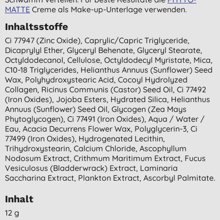
MATTE
Creme als Make-up-Unterlage verwenden.
Inhaltsstoffe
Ci 77947 (zinc Oxide), Caprylic/capric Triglyceride,
Dicaprylyl Ether, Glyceryl Behenate, Glyceryl Stearate,
Octyldodecanol, Cellulose, Octyldodecyl Myristate, Mica,
C10-18 Triglycerides, Helianthus Annuus (sunflower) Seed
Wax, Polyhydroxystearic Acid, Cocoyl Hydrolyzed
Collagen, Ricinus Communis (castor) Seed Oil, Ci 77492
(iron Oxides), Jojoba Esters, Hydrated Silica, Helianthus
Annuus (sunflower) Seed Oil, Glycogen (zea Mays
Phytoglycogen), Ci 77491 (iron Oxides), Aqua / Water /
Eau, Acacia Decurrens Flower Wax, Polyglycerin-3, Ci
77499 (iron Oxides), Hydrogenated Lecithin,
Trihydroxystearin, Calcium Chloride, Ascophyllum
Nodosum Extract, Crithmum Maritimum Extract, Fucus
Vesiculosus (bladderwrack) Extract, Laminaria
Saccharina Extract, Plankton Extract, Ascorbyl Palmitate.
Inhalt
12 g