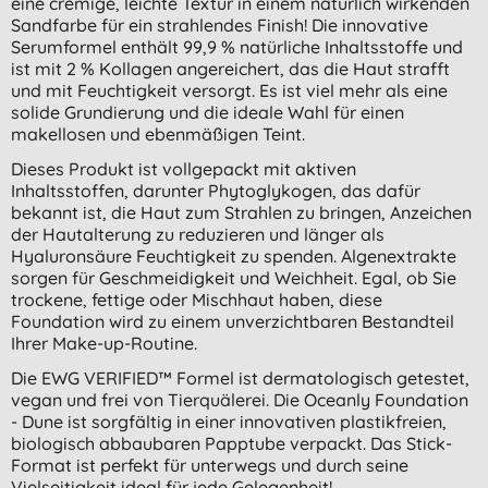
eine cremige, leichte Textur in einem natürlich wirkenden
Sandfarbe für ein strahlendes Finish! Die innovative
Serumformel enthält 99,9 % natürliche Inhaltsstoffe und
ist mit 2 % Kollagen angereichert, das die Haut strafft
und mit Feuchtigkeit versorgt. Es ist viel mehr als eine
solide Grundierung und die ideale Wahl für einen
makellosen und ebenmäßigen Teint.
Dieses Produkt ist vollgepackt mit aktiven
Inhaltsstoffen, darunter Phytoglykogen, das dafür
bekannt ist, die Haut zum Strahlen zu bringen, Anzeichen
der Hautalterung zu reduzieren und länger als
Hyaluronsäure Feuchtigkeit zu spenden. Algenextrakte
sorgen für Geschmeidigkeit und Weichheit. Egal, ob Sie
trockene, fettige oder Mischhaut haben, diese
Foundation wird zu einem unverzichtbaren Bestandteil
Ihrer Make-up-Routine.
Die EWG VERIFIED™ Formel ist dermatologisch getestet,
vegan und frei von Tierquälerei. Die Oceanly Foundation
- Dune ist sorgfältig in einer innovativen plastikfreien,
biologisch abbaubaren Papptube verpackt. Das Stick-
Format ist perfekt für unterwegs und durch seine
Vielseitigkeit ideal für jede Gelegenheit!