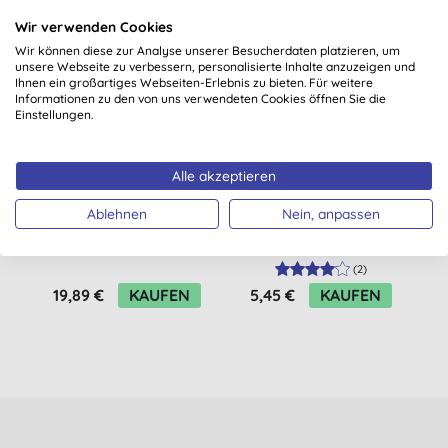
Wir verwenden Cookies
Wir können diese zur Analyse unserer Besucherdaten platzieren, um
unsere Webseite zu verbessern, personalisierte Inhalte anzuzeigen und
Ihnen ein großartiges Webseiten-Erlebnis zu bieten. Für weitere
Informationen zu den von uns verwendeten Cookies öffnen Sie die
Einstellungen.
Alle akzeptieren
Ablehnen
Nein, anpassen
Attitude
Attitude Badreiniger
Spülmaschinen-Tabs
(70)
(
2
)
19,89 €
KAUFEN
5,45 €
KAUFEN