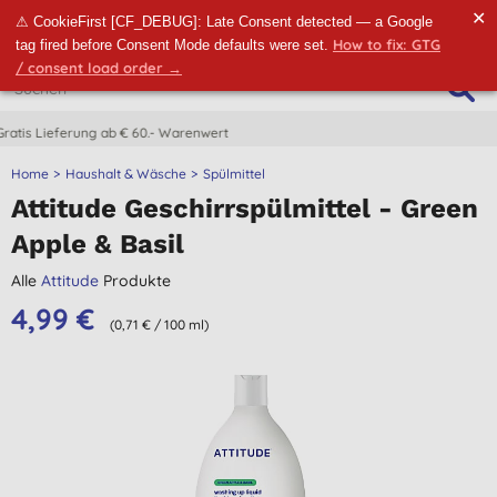
✕
⚠ CookieFirst [CF_DEBUG]: Late Consent detected — a Google
How to fix: GTG
tag fired before Consent Mode defaults were set.
/ consent load order →
CO2-neutrale Lieferung
Home
Haushalt & Wäsche
Spülmittel
Attitude Geschirrspülmittel - Green
Apple & Basil
Alle
Attitude
Produkte
4,99 €
(0,71 € / 100 ml)