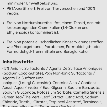
minimaler Umweltbelastung.
PETA-zertifiziert: Frei von Tierversuchen und 100%
vegan.
Frei von Natriumlaurethsulfat, einem Tensid, das mit
krebserregenden Chemikalien (1,4-Dioxan und
Ethylenoxid) kontaminiert ist.
Frei von potenziell schädlichen Konservierungsstoffen
wie Phenoxyethanol, Parabenen, Formaldehyd- oder
Formaldehyd-Trennmitteln und Benzylalkohol.
Inhaltsstoffe
<5% Anionic Surfactants / Agents De Surface Anioniques
(sodium Coco-Sulfate), <5% Non-Ionic Surfactants /
Agents De Surface Non
Ioniques (lauryl Glucoside). Contains Also / Contient
Aussi : Aqua / Water / Eau, Glycerin, Sodium Benzoate,
Sodium Gluconate, Potassium Sorbate, Camellia Sinensis
(green Tea/thé Vert) Leaf Extract, Citric Acid, Sodium
Chloride, Triethyl Citrate*, Terpineol Acetate*, Terpineol*,
Tetrahydrolinalool*, *fragrance (parfum).