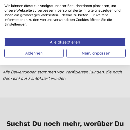
Wir können diese zur Analyse unserer Besucherdaten platzieren, um
unsere Webseite zu verbessern, personalisierte Inhalte anzuzeigen und
Kundenmeinungen
Ihnen ein großartiges Webseiten-Erlebnis zu bieten. Für weitere
Informationen zu den von uns verwendeten Cookies öffnen Sie die
Einstellungen.
5,0
von 5 (
1
Bewertung
)
Alle akzeptieren
Sanft und schonend für die Hände
R. S., Deckenpfronn
Ablehnen
Nein, anpassen
23.12.2022
Alle Bewertungen stammen von verifizierten Kunden, die nach
dem Einkauf kontaktiert wurden.
Suchst Du noch mehr, worüber Du