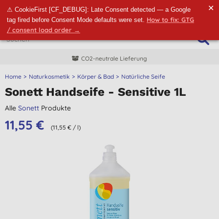
✕
⚠ CookieFirst [CF_DEBUG]: Late Consent detected — a Google
How to fix: GTG
tag fired before Consent Mode defaults were set.
/ consent load order →
CO2-neutrale Lieferung
Home
Naturkosmetik
Körper & Bad
Natürliche Seife
Sonett Handseife - Sensitive 1L
Alle
Sonett
Produkte
11,55 €
(11,55 € / l)