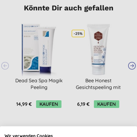
Könnte Dir auch gefallen
-25%
Dead Sea Spa Magik
Bee Honest
Peeling
Gesichtspeeling mit
W
Manuka
14,99 €
KAUFEN
6,19 €
KAUFEN
Wir verwenden Cookies