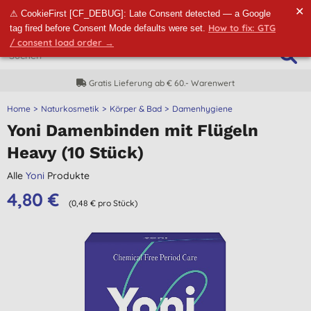
✕
⚠ CookieFirst [CF_DEBUG]: Late Consent detected — a Google
How to fix: GTG
tag fired before Consent Mode defaults were set.
/ consent load order →
Gratis Lieferung ab € 60.- Warenwert
Home
Naturkosmetik
Körper & Bad
Damenhygiene
Yoni Damenbinden mit Flügeln
Heavy (10 Stück)
Alle
Yoni
Produkte
4,80 €
(0,48 € pro Stück)