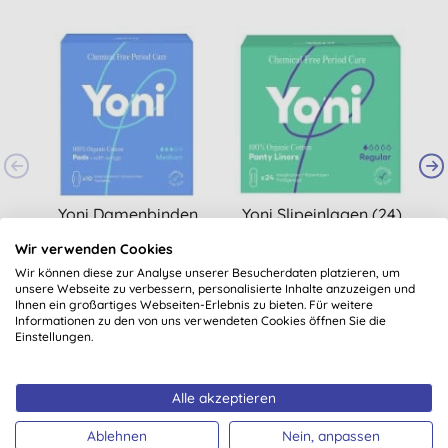
Yoni Damenbinden
Yoni Slipeinlagen (24)
N
mit Flügeln Medium
aus Bio Baumwolle
Wir verwenden Cookies
(
1
)
(
1
)
Wir können diese zur Analyse unserer Besucherdaten platzieren, um
4,80 €
KAUFEN
5,05 €
KAUFEN
unsere Webseite zu verbessern, personalisierte Inhalte anzuzeigen und
Ihnen ein großartiges Webseiten-Erlebnis zu bieten. Für weitere
Informationen zu den von uns verwendeten Cookies öffnen Sie die
Einstellungen.
Alle akzeptieren
Ablehnen
Nein, anpassen