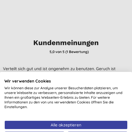
Kundenmeinungen
5,0
von 5 (
1
Bewertung
)
Verteilt sich gut und ist angenehm zu benutzen. Geruch ist
neutral.
Wir verwenden Cookies
E. T., Eckernförde
Wir können diese zur Analyse unserer Besucherdaten platzieren, um
26.03.2025
unsere Webseite zu verbessern, personalisierte Inhalte anzuzeigen und
Ihnen ein großartiges Webseiten-Erlebnis zu bieten. Für weitere
Informationen zu den von uns verwendeten Cookies öffnen Sie die
Alle Bewertungen stammen von verifizierten Kunden, die nach
Einstellungen.
dem Einkauf kontaktiert wurden.
Alle akzeptieren