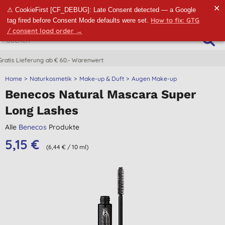
✕
⚠ CookieFirst [CF_DEBUG]: Late Consent detected — a Google
How to fix: GTG
tag fired before Consent Mode defaults were set.
/ consent load order →
CO2-neutrale Lieferung
Home
Naturkosmetik
Make-up & Duft
Augen Make-up
Benecos Natural Mascara Super
Long Lashes
Alle
Benecos
Produkte
5,15 €
(6,44 € / 10 ml)