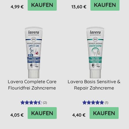
KAUFEN
KAUFEN
4,99 €
13,60 €
Lavera Complete Care
Lavera Basis Sensitive &
Flouridfrei Zahncreme
Repair Zahncreme
(
2
)
(
1
)
KAUFEN
KAUFEN
4,05 €
4,40 €