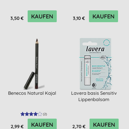
KAUFEN
KAUFEN
3,50 €
3,10 €
Benecos Natural Kajal
Lavera basis Sensitiv
Lippenbalsam
(
2
)
KAUFEN
KAUFEN
2,99 €
2,70 €