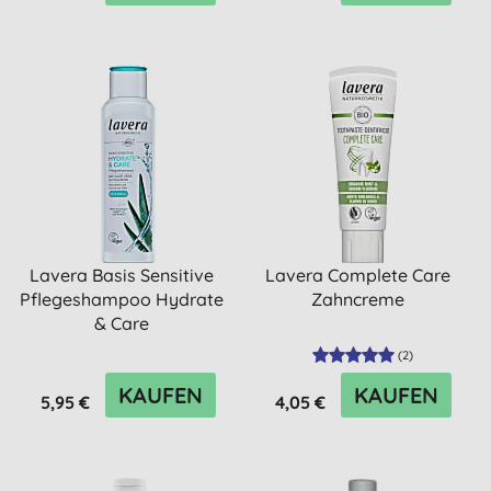
Lavera Basis Sensitive
Lavera Complete Care
Pflegeshampoo Hydrate
Zahncreme
& Care
(
2
)
KAUFEN
KAUFEN
5,95 €
4,05 €