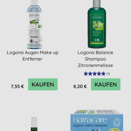
Logona Augen Make up
Logona Balance
Entferner
Shampoo
Zitronenmelisse
(
1
)
KAUFEN
KAUFEN
7,55 €
8,20 €