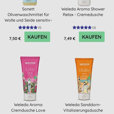
Sonett
Weleda Aroma Shower
Olivenwaschmittel für
Relax - Cremedusche
Wolle und Seide sensitiv-
1L (17 Wasch...
(
1
)
(
2
)
KAUFEN
KAUFEN
7,50 €
7,49 €
Weleda Aroma
Weleda Sanddorn-
Cremdusche Love
Vitalisierungsdusche