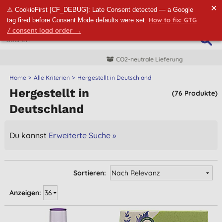
✕
⚠ CookieFirst [CF_DEBUG]: Late Consent detected — a Google
How to fix: GTG
tag fired before Consent Mode defaults were set.
/ consent load order →
CO2-neutrale Lieferung
Home
Alle Kriterien
Hergestellt in Deutschland
Hergestellt in
(76 Produkte)
Deutschland
Du kannst
Erweiterte Suche »
Sortieren:
Anzeigen: