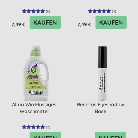
(
6
)
(
3
)
KAUFEN
KAUFEN
7,49 €
7,49 €
Alma Win Flüssiges
Benecos Eyeshadow
Waschmittel
Base
(
2
)