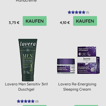
Handcreme
(
1
)
KAUFEN
KAUFEN
3,75 €
4,10 €
Lavera Men Sensitiv 3in1
Lavera Re-Energising
Duschgel
Sleeping Cream
(
2
)