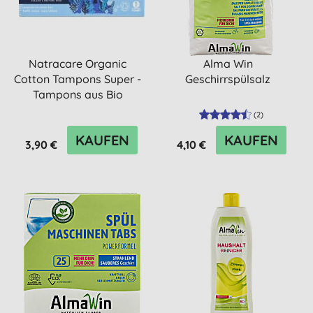
Natracare Organic
Alma Win
Cotton Tampons Super -
Geschirrspülsalz
Tampons aus Bio
Baumwolle
(
2
)
KAUFEN
KAUFEN
3,90 €
4,10 €