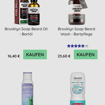
Brooklyn Soap Beard Oil
Brooklyn Soap Beard
- Bartöl
Wash - Bartpflege
(
1
)
KAUFEN
KAUFEN
16,40 €
23,60 €