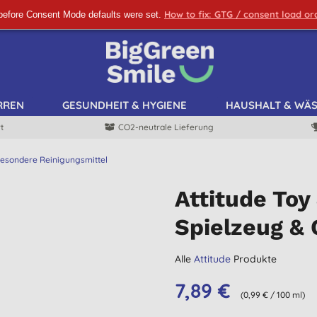
How to fix: GTG / consent load o
before Consent Mode defaults were set.
ANMELDEN!
RREN
GESUNDHEIT & HYGIENE
HAUSHALT & WÄ
t
CO2-neutrale Lieferung
esondere Reinigungsmittel
Attitude Toy
Spielzeug & 
Alle
Attitude
Produkte
7,89 €
(0,99 € / 100 ml)