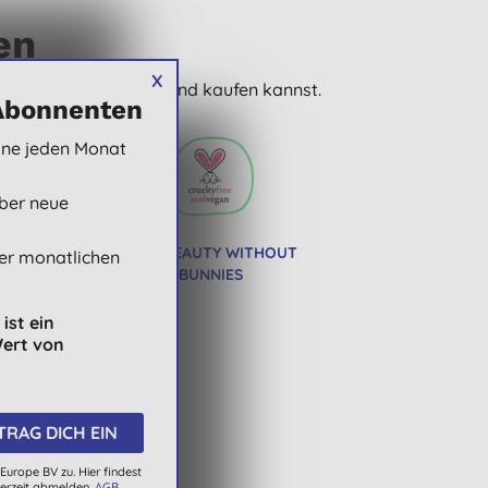
en
X
n aller Ruhe stöbern und kaufen kannst.
Abonnenten
eine jeden Monat
ber neue
A
PETA BEAUTY WITHOUT
er monatlichen
BUNNIES
ist ein
Wert von
Europe BV zu. Hier findest
derzeit abmelden.
AGB
.