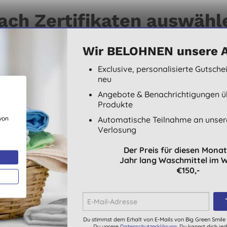
ach Zertifikaten auswähl
t ihrem Umweltzzertifizierungen gekennzeichnet, so dass Du i
Wir BELOHNEN unsere 
Exclusive, personalisierte Gutsch
neu
Angebote & Benachrichtigungen ü
Produkte
EWG VERIFIED
HERGESTELLT IN KANAD
von
Automatische Teilnahme an unser
Verlosung
Der Preis für diesen Monat 
Jahr lang Waschmittel im 
€150,-
Könnte Dir auch gefallen
Du stimmst dem Erhalt von E-Mails von Big Green Smile 
Du unsere
Datenschutzerklärung
. Du kannst dich je