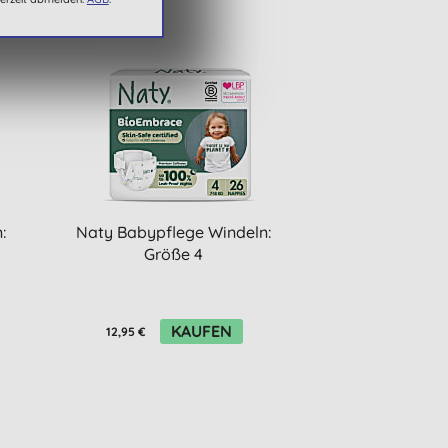
:
Naty Babypflege Windeln:
Größe 4
KAUFEN
12,95 €