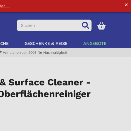
✕
rder →
Grüne Tipps
Mein Kundenkonto
Mein Listen
SCHE
GESCHENKE & REISE
ANGEBOTE
Wir stehen seit 2008 für Nachhaltigkeit
 & Surface Cleaner -
Oberflächenreiniger