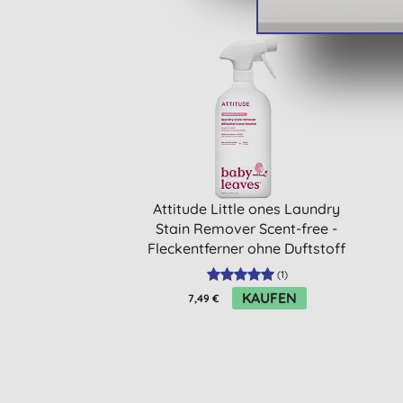
Attitude Little ones Laundry
Stain Remover Scent-free -
Fleckentferner ohne Duftstoff
(
1
)
KAUFEN
7,49 €