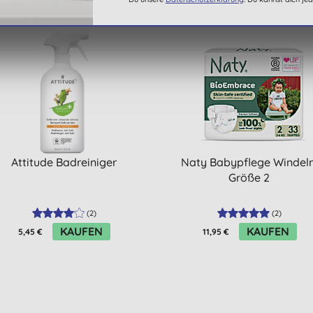
Attitude Badreiniger
Naty Babypflege Windeln
Größe 2
(
2
)
(
2
)
KAUFEN
KAUFEN
5,45 €
11,95 €