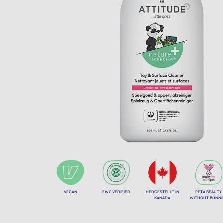
VEGAN
EWG VERIFIED
HERGESTELLT IN
PETA BEAUTY
KANADA
WITHOUT BUNNI