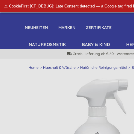
⚠ CookieFirst [CF_DEBUG]: Late Consent detected — a Google tag fired 
NEUHEITEN
MARKEN
ZERTIFIKATE
NATURKOSMETIK
BABY & KIND
HE
Gratis Lieferung ab € 60.- Warenwer
Home
Haushalt & Wäsche
Natürliche Reinigungsmittel
B