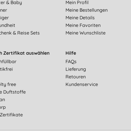
ter & Baby
Mein Profil
ner
Meine Bestellungen
iger
Meine Details
undheit
Meine Favoriten
chenk & Reise Sets
Meine Wunschliste
h Zertifikat auswählen
Hilfe
hfüllbar
FAQs
tikfrei
Lieferung
Retouren
lty free
Kundenservice
e Duftstoffe
an
orp
 Zertifikate