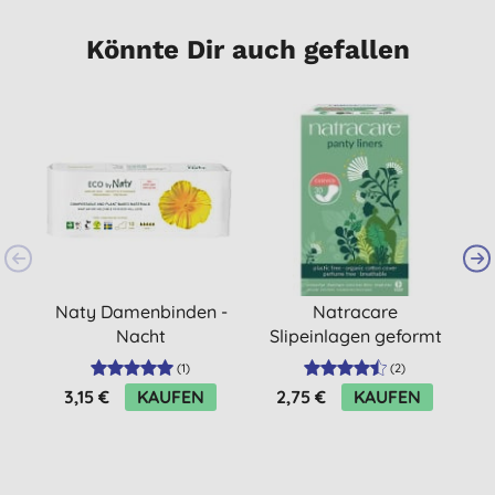
Könnte Dir auch gefallen
Naty Damenbinden -
Natracare
N
Nacht
Slipeinlagen geformt
(
1
)
(
2
)
3,15 €
KAUFEN
2,75 €
KAUFEN