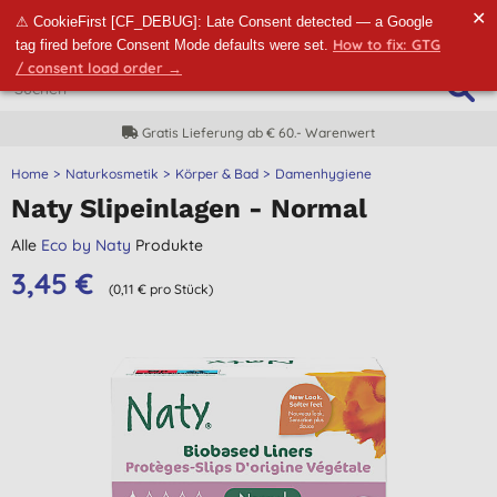
✕
⚠ CookieFirst [CF_DEBUG]: Late Consent detected — a Google
How to fix: GTG
tag fired before Consent Mode defaults were set.
/ consent load order →
Gratis Lieferung ab € 60.- Warenwert
Home
Naturkosmetik
Körper & Bad
Damenhygiene
Naty Slipeinlagen - Normal
Alle
Eco by Naty
Produkte
3,45 €
(0,11 € pro Stück)