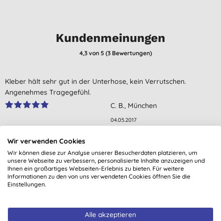
Kundenmeinungen
4,3
von 5 (
3
Bewertungen
)
Kleber hält sehr gut in der Unterhose, kein Verrutschen.
Angenehmes Tragegefühl.
C. B., München
04.05.2017
Sie kleben im Gegensatz zu den dm Slipeinlagen in Bio echt gut.
Wir verwenden Cookies
Rauen ein wenig auf beim tragen. Stört aber nicht. Sehr zu
Wir können diese zur Analyse unserer Besucherdaten platzieren, um
empfehlen.
unsere Webseite zu verbessern, personalisierte Inhalte anzuzeigen und
Ihnen ein großartiges Webseiten-Erlebnis zu bieten. Für weitere
C. S., Goslar
Informationen zu den von uns verwendeten Cookies öffnen Sie die
Einstellungen.
Alle Bewertungen stammen von verifizierten Kunden, die nach
20.12.2016
dem Einkauf kontaktiert wurden.
Im Biobereich das beste Produkt von Slipeinlagen.
Alle akzeptieren
W. I. S., Wien