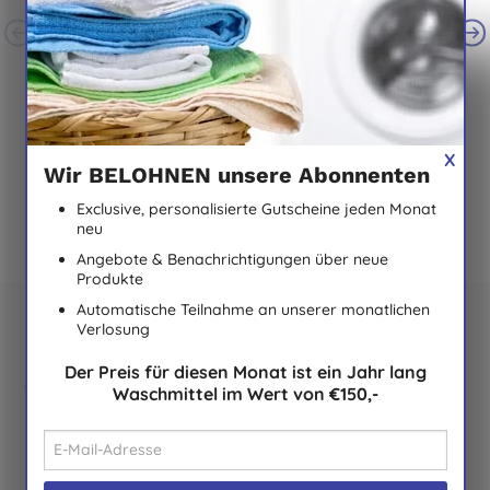
Natracare Ultra
Natracare
Natürliche Binden
Slipeinlagen geformt
A
(
2
)
(
2
)
X
3,65 €
KAUFEN
2,75 €
KAUFEN
Wir BELOHNEN unsere Abonnenten
Exclusive, personalisierte Gutscheine jeden Monat
neu
Angebote & Benachrichtigungen über neue
Produkte
Automatische Teilnahme an unserer monatlichen
Verlosung
Der Preis für diesen Monat ist ein Jahr lang
Suchst Du noch mehr, worüber Du
Waschmittel im Wert von €150,-
lächeln kannst?
Trage dich für unseren Newsletter ein, und Du erhälst