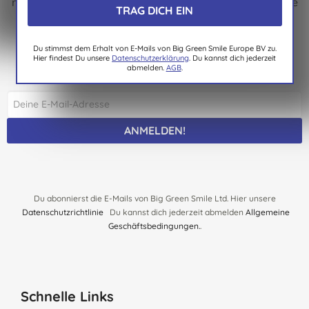
regelmäßig Neuigkeiten, Ausblicke, Tipps und exklusive
Angebote nur für Abonnenten.
Zusätzlich nimmst Du automatisch an unserer
Du stimmst dem Erhalt von E-Mails von Big Green Smile Europe BV zu.
monatlichen Verlosung teil und kannst Waren im Wert
Hier findest Du unsere
Datenschutzerklärung
. Du kannst dich jederzeit
von € 150.- gewinnen.
abmelden.
AGB
.
ANMELDEN!
Du abonnierst die E-Mails von Big Green Smile Ltd. Hier unsere
Datenschutzrichtlinie
Du kannst dich jederzeit abmelden
Allgemeine
Geschäftsbedingungen.
.
Schnelle Links