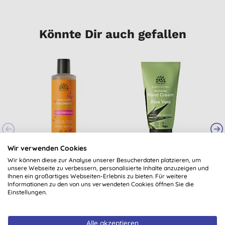
Könnte Dir auch gefallen
-
Wir verwenden Cookies
Urtekram Kinder
Urtekram Aloe Vera
Wir können diese zur Analyse unserer Besucherdaten platzieren, um
Shampoo 250ml
Handcreme
unsere Webseite zu verbessern, personalisierte Inhalte anzuzeigen und
Regenerierend Bio
Ihnen ein großartiges Webseiten-Erlebnis zu bieten. Für weitere
Informationen zu den von uns verwendeten Cookies öffnen Sie die
7,70 €
KAUFEN
6,15 €
KAUFEN
Einstellungen.
Alle akzeptieren