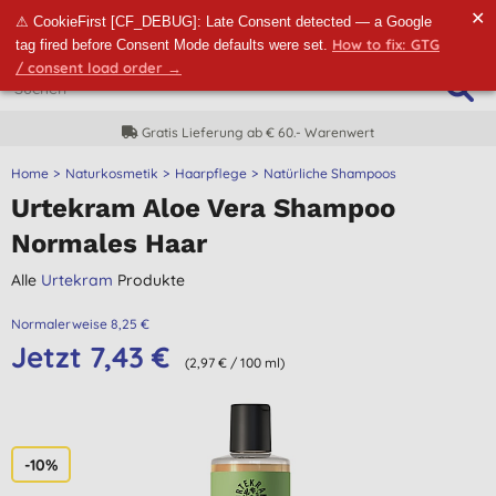
✕
⚠ CookieFirst [CF_DEBUG]: Late Consent detected — a Google
How to fix: GTG
tag fired before Consent Mode defaults were set.
/ consent load order →
Gratis Lieferung ab € 60.- Warenwert
Home
Naturkosmetik
Haarpflege
Natürliche Shampoos
Urtekram Aloe Vera Shampoo
Normales Haar
Alle
Urtekram
Produkte
Normalerweise 8,25 €
Jetzt 7,43 €
(2,97 € / 100 ml)
-10%