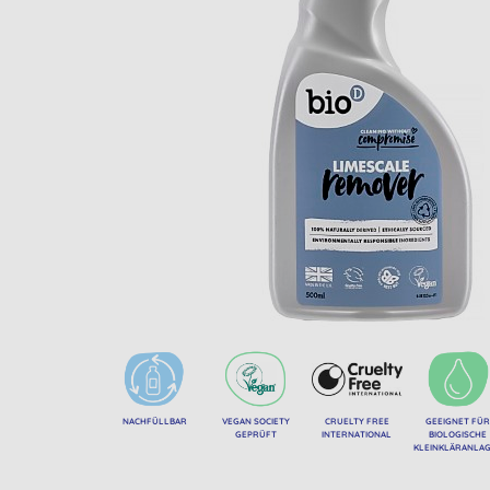
NACHFÜLLBAR
VEGAN SOCIETY
CRUELTY FREE
GEEIGNET FÜ
GEPRÜFT
INTERNATIONAL
BIOLOGISCHE
KLEINKLÄRANLA