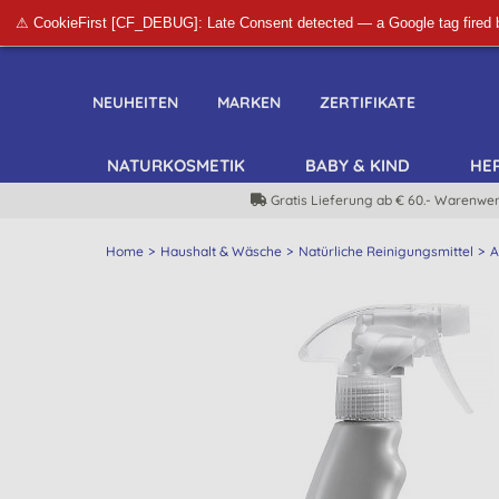
⚠ CookieFirst [CF_DEBUG]: Late Consent detected — a Google tag fired 
NEUHEITEN
MARKEN
ZERTIFIKATE
NATURKOSMETIK
BABY & KIND
HE
Gratis Lieferung ab € 60.- Warenwer
Home
Haushalt & Wäsche
Natürliche Reinigungsmittel
A