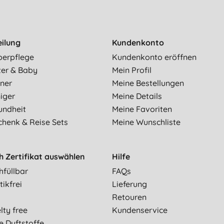
eilung
Kundenkonto
perpflege
Kundenkonto eröffnen
ter & Baby
Mein Profil
ner
Meine Bestellungen
iger
Meine Details
undheit
Meine Favoriten
chenk & Reise Sets
Meine Wunschliste
h Zertifikat auswählen
Hilfe
hfüllbar
FAQs
tikfrei
Lieferung
Retouren
lty free
Kundenservice
e Duftstoffe