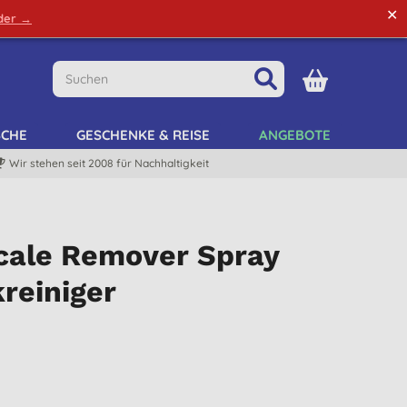
✕
rder →
Grüne Tipps
Mein Kundenkonto
Mein Listen
SCHE
GESCHENKE & REISE
ANGEBOTE
Wir stehen seit 2008 für Nachhaltigkeit
cale Remover Spray
reiniger