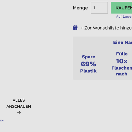
Menge
Auf Lage
+ Zur Wunschliste hinz
Eine Na
Fülle
Spare
10x
69%
Flasche
Plastik
nach
ALLES
ANSCHAUEN
R
GEN