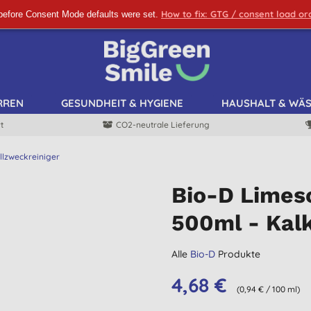
How to fix: GTG / consent load o
before Consent Mode defaults were set.
ANMELDEN!
RREN
GESUNDHEIT & HYGIENE
HAUSHALT & WÄ
t
CO2-neutrale Lieferung
llzweckreiniger
Bio-D Limes
500ml - Kalk
Alle
Bio-D
Produkte
4,68 €
(0,94 € / 100 ml)