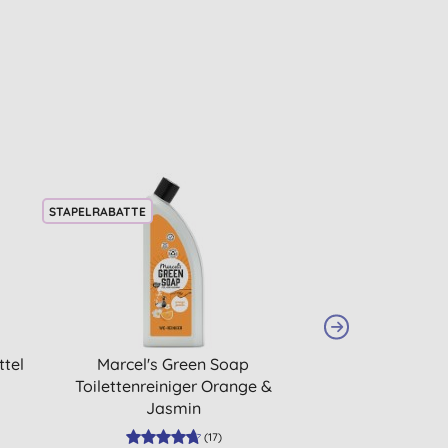
STAPELRABATTE
ttel
Marcel's Green Soap
Bio-D Washing P
Toilettenreiniger Orange &
Waschp
Jasmin
(
17
)