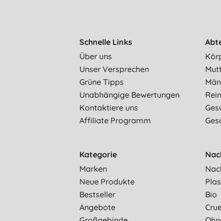
Schnelle Links
Abt
Über uns
Kör
Unser Versprechen
Mut
Grüne Tipps
Män
Unabhängige Bewertungen
Rein
Kontaktiere uns
Ges
Affiliate Programm
Ges
Kategorie
Nac
Marken
Nac
Neue Produkte
Plas
Bestseller
Bio
Angebote
Crue
Großgebinde
Ohn