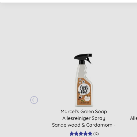
Marcel's Green Soap
Allesreiniger Spray
All
Sandelwood & Cardamom -
Sandelholz & Kardamom
(
12
)