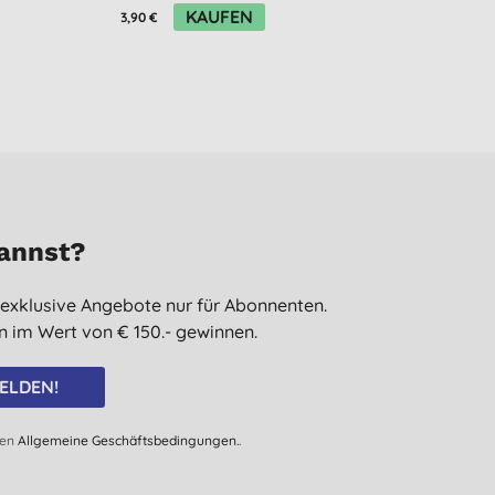
KAUFEN
K
3,90 €
69,60 €
kannst?
 exklusive Angebote nur für Abonnenten.
 im Wert von € 150.- gewinnen.
ELDEN!
den
Allgemeine Geschäftsbedingungen.
.