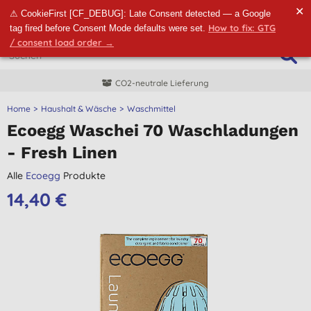
✕
⚠ CookieFirst [CF_DEBUG]: Late Consent detected — a Google
How to fix: GTG
tag fired before Consent Mode defaults were set.
/ consent load order →
CO2-neutrale Lieferung
Home
Haushalt & Wäsche
Waschmittel
Ecoegg Waschei 70 Waschladungen
- Fresh Linen
Alle
Ecoegg
Produkte
14,40 €