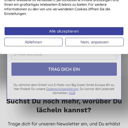
Angebote & Benachrichtigungen über neue
Ihnen ein großartiges Webseiten-Erlebnis zu bieten. Für weitere
Informationen zu den von uns verwendeten Cookies öffnen Sie die
Produkte
Einstellungen.
Automatische Teilnahme an unserer monatlichen
Verlosung
Ecoegg Waschei 70
Ecoegg Trockner-Eier
Waschladungen -
Alle akzeptieren
Der Preis für diesen Monat ist ein Jahr lang
Ohne Duftstoffe
(
1
)
Waschmittel im Wert von €150,-
Ablehnen
Nein, anpassen
14,40 €
KAUFEN
17,40 €
KAUFEN
Du stimmst dem Erhalt von E-Mails von Big Green Smile Europe BV zu.
Hier findest Du unsere
Datenschutzerklärung
. Du kannst dich jederzeit
abmelden.
AGB
.
Suchst Du noch mehr, worüber Du
lächeln kannst?
Trage dich für unseren Newsletter ein, und Du erhälst