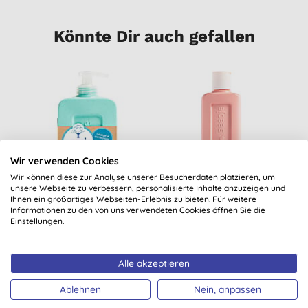
Könnte Dir auch gefallen
Wir verwenden Cookies
Wir können diese zur Analyse unserer Besucherdaten platzieren, um
unsere Webseite zu verbessern, personalisierte Inhalte anzuzeigen und
Seepje Handseife
Seepje Duschgel
Ihnen ein großartiges Webseiten-Erlebnis zu bieten. Für weitere
Informationen zu den von uns verwendeten Cookies öffnen Sie die
Eukalyptus &
Weißer Pfirsich &
E
Einstellungen.
Rosmarin
Zedernholz
(
4
)
(
1
)
3,99 €
KAUFEN
5,99 €
KAUFEN
Alle akzeptieren
Ablehnen
Nein, anpassen