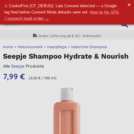
✕
⚠ CookieFirst [CF_DEBUG]: Late Consent detected — a Google
How to fix: GTG
tag fired before Consent Mode defaults were set.
/ consent load order →
Gratis Lieferung ab € 60.- Warenwert
Home
Naturkosmetik
Haarpflege
Natürliche Shampoos
Seepje Shampoo Hydrate & Nourish
Alle
Seepje
Produkte
7,99 €
(2,66 € / 100 ml)