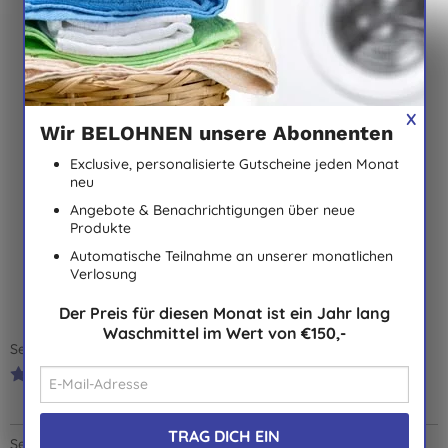
Bambo Nature
Bambo Nature
A
Windeln - New Born -
Windeln -
Größe 1 - Packung mit
Frühgeborene - Größe
22 Windeln
0 - Packung mit 24
5,56 €
KAUFEN
10,92 €
KAUFEN
Windeln
X
Wir BELOHNEN unsere Abonnenten
Exclusive, personalisierte Gutscheine jeden Monat
neu
Angebote & Benachrichtigungen über neue
Produkte
Automatische Teilnahme an unserer monatlichen
Kundenmeinungen
Verlosung
5,0
von 5 (
5
Bewertungen
)
Der Preis für diesen Monat ist ein Jahr lang
Waschmittel im Wert von €150,-
Sehr zu empfehlen!
C. N., Wanzleben Börde
24.11.2016
Sehr zufrieden!