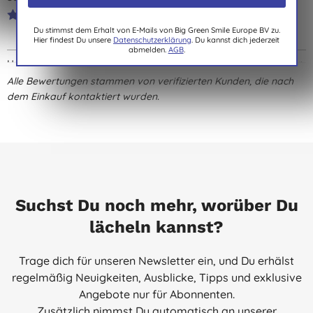
E. S., Issum
Du stimmst dem Erhalt von E-Mails von Big Green Smile Europe BV zu.
07.07.2016
Hier findest Du unsere
Datenschutzerklärung
. Du kannst dich jederzeit
abmelden.
AGB
.
Unsere dreijährige Tochter trug die Naty Windeln bereits immer.
Wir sind auf sie gestoßen, da wir ein natürliches Produkt haben
Alle Bewertungen stammen von verifizierten Kunden, die nach
wollten und viele andere Windelprodukte unangenehm
dem Einkauf kontaktiert wurden.
gerochen haben und sie teilweise Ausschlag davon bekam. Nun
bekommt ihre kleine Schwester die gleichen Windeln.
O. B., Unna
14.06.2016
Super Windel, hier fehlt das unerwünschte "Plastik" feeling
Suchst Du noch mehr, worüber Du
komplett, und das ist gut so!!!
lächeln kannst?
A. A., Bremen
25.07.2014
Trage dich für unseren Newsletter ein, und Du erhälst
mit das beste was es gibt!!! pampers kann einpacken und vom
regelmäßig Neuigkeiten, Ausblicke, Tipps und exklusive
preis einwandfrei!!
Angebote nur für Abonnenten.
M. C., Mühlacker
Zusätzlich nimmst Du automatisch an unserer