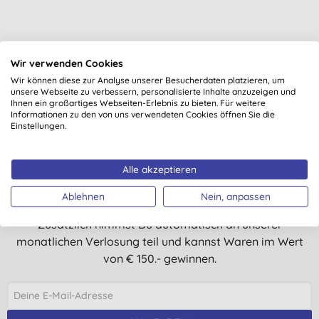
Wir verwenden Cookies
Wir können diese zur Analyse unserer Besucherdaten platzieren, um
unsere Webseite zu verbessern, personalisierte Inhalte anzuzeigen und
Ihnen ein großartiges Webseiten-Erlebnis zu bieten. Für weitere
Suchst Du noch mehr, worüber Du
Informationen zu den von uns verwendeten Cookies öffnen Sie die
Einstellungen.
lächeln kannst?
Alle akzeptieren
Trage dich für unseren Newsletter ein, und Du erhälst
regelmäßig Neuigkeiten, Ausblicke, Tipps und exklusive
Ablehnen
Nein, anpassen
Angebote nur für Abonnenten.
Zusätzlich nimmst Du automatisch an unserer
monatlichen Verlosung teil und kannst Waren im Wert
von € 150.- gewinnen.