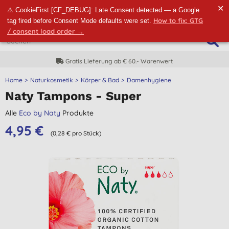
✕
⚠ CookieFirst [CF_DEBUG]: Late Consent detected — a Google
How to fix: GTG
tag fired before Consent Mode defaults were set.
/ consent load order →
Gratis Lieferung ab € 60.- Warenwert
Home
Naturkosmetik
Körper & Bad
Damenhygiene
Naty Tampons - Super
Alle
Eco by Naty
Produkte
4,95 €
(0,28 € pro Stück)