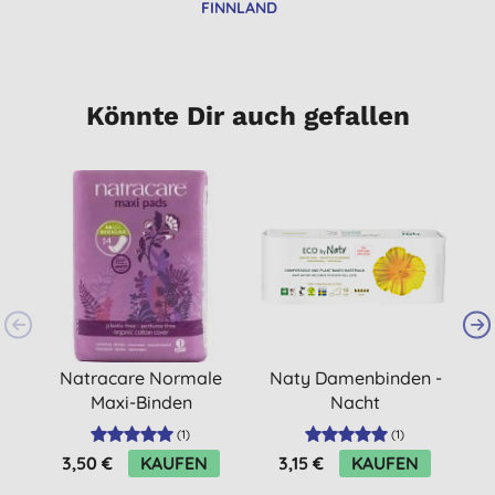
FINNLAND
Könnte Dir auch gefallen
Natracare Normale
Naty Damenbinden -
Maxi-Binden
Nacht
(
1
)
(
1
)
3,50 €
KAUFEN
3,15 €
KAUFEN
3