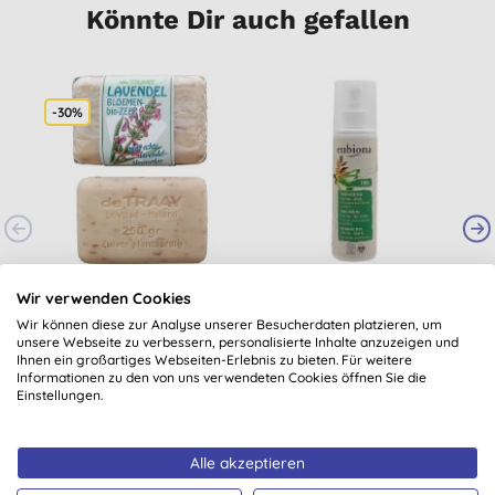
Könnte Dir auch gefallen
-30%
Bee Honest Zeep
Eubiona Sprüh
Wir verwenden Cookies
LAVENDELBLOESEM -
Haarpflege
V
Wir können diese zur Analyse unserer Besucherdaten platzieren, um
Lavendelseife 250GR
unsere Webseite zu verbessern, personalisierte Inhalte anzuzeigen und
Ihnen ein großartiges Webseiten-Erlebnis zu bieten. Für weitere
5,77 €
KAUFEN
7,55 €
KAUFEN
2
Informationen zu den von uns verwendeten Cookies öffnen Sie die
Einstellungen.
Alle akzeptieren