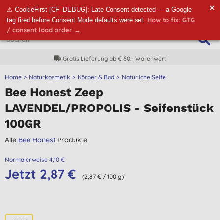
✕
⚠ CookieFirst [CF_DEBUG]: Late Consent detected — a Google
How to fix: GTG
tag fired before Consent Mode defaults were set.
/ consent load order →
Gratis Lieferung ab € 60.- Warenwert
Home
Naturkosmetik
Körper & Bad
Natürliche Seife
Bee Honest Zeep
LAVENDEL/PROPOLIS - Seifenstück
100GR
Alle
Bee Honest
Produkte
Normalerweise 4,10 €
Jetzt 2,87 €
(2,87 € / 100 g)