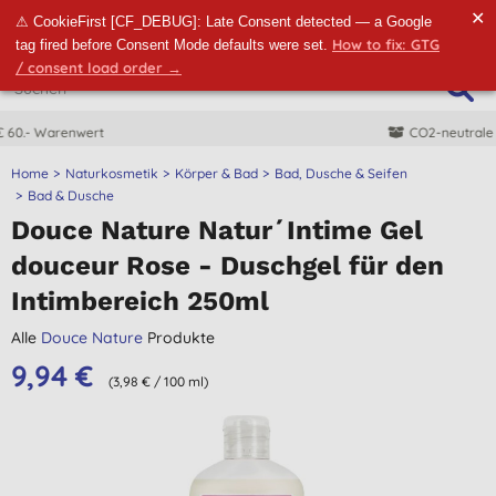
✕
⚠ CookieFirst [CF_DEBUG]: Late Consent detected — a Google
How to fix: GTG
tag fired before Consent Mode defaults were set.
/ consent load order →
CO2-neutrale Lieferung
Home
Naturkosmetik
Körper & Bad
Bad, Dusche & Seifen
Bad & Dusche
Douce Nature Natur´Intime Gel
douceur Rose - Duschgel für den
Intimbereich 250ml
Alle
Douce Nature
Produkte
9,94 €
(3,98 € / 100 ml)