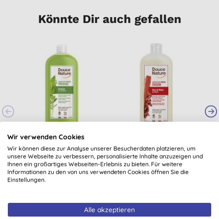
Könnte Dir auch gefallen
S
Douce Nature
Douce Nature
M
Wir verwenden Cookies
Shampooing Douche
Shampooing Douche
Wir können diese zur Analyse unserer Besucherdaten platzieren, um
Provence Verveine -
Relaxant Santal -
unsere Webseite zu verbessern, personalisierte Inhalte anzuzeigen und
Ihnen ein großartiges Webseiten-Erlebnis zu bieten. Für weitere
Shampoo & Duschgel
Shampoo & Duschgel
16,74 €
KAUFEN
15,50 €
KAUFEN
Informationen zu den von uns verwendeten Cookies öffnen Sie die
Einstellungen.
Alle akzeptieren