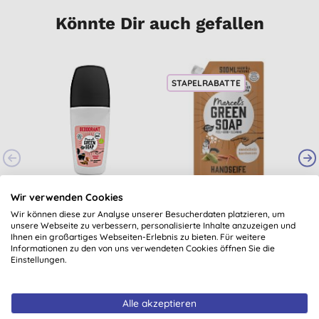
Könnte Dir auch gefallen
STAPELRABATTE
Marcel's Green Soap
Marcel's Green Soap
Wir verwenden Cookies
Deodorant Roll-on
Handseife
L
Wir können diese zur Analyse unserer Besucherdaten platzieren, um
Argan & Oudh
Sandelwood &
unsere Webseite zu verbessern, personalisierte Inhalte anzuzeigen und
(
5
)
Ihnen ein großartiges Webseiten-Erlebnis zu bieten. Für weitere
Cardamom -
7,20 €
KAUFEN
4,95 €
KAUFEN
Informationen zu den von uns verwendeten Cookies öffnen Sie die
Sandelholz &
Einstellungen.
Cardamom 500ml
Alle akzeptieren