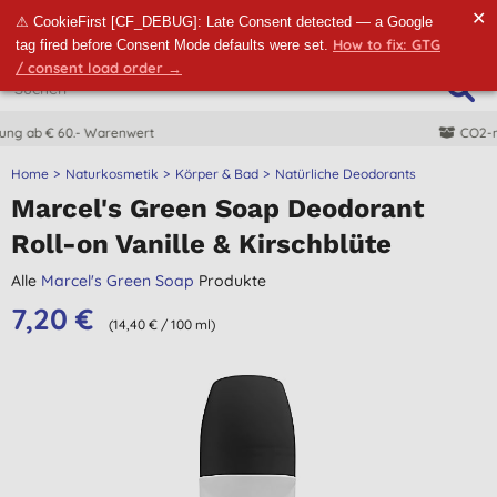
✕
⚠ CookieFirst [CF_DEBUG]: Late Consent detected — a Google
How to fix: GTG
tag fired before Consent Mode defaults were set.
/ consent load order →
CO2-neutrale Lieferung
Home
Naturkosmetik
Körper & Bad
Natürliche Deodorants
Marcel's Green Soap Deodorant
Roll-on Vanille & Kirschblüte
Alle
Marcel's Green Soap
Produkte
7,20 €
(14,40 € / 100 ml)