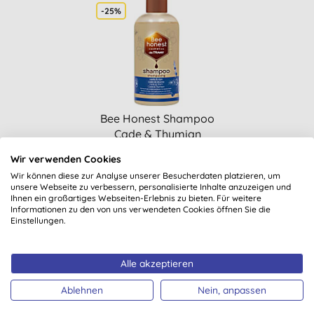
-25%
Bee Honest Shampoo
Cade & Thymian
Wir verwenden Cookies
6,79 €
KAUFEN
Wir können diese zur Analyse unserer Besucherdaten platzieren, um
unsere Webseite zu verbessern, personalisierte Inhalte anzuzeigen und
Ihnen ein großartiges Webseiten-Erlebnis zu bieten. Für weitere
Informationen zu den von uns verwendeten Cookies öffnen Sie die
Einstellungen.
Alle akzeptieren
Ablehnen
Nein, anpassen
Suchst Du noch mehr, worüber Du