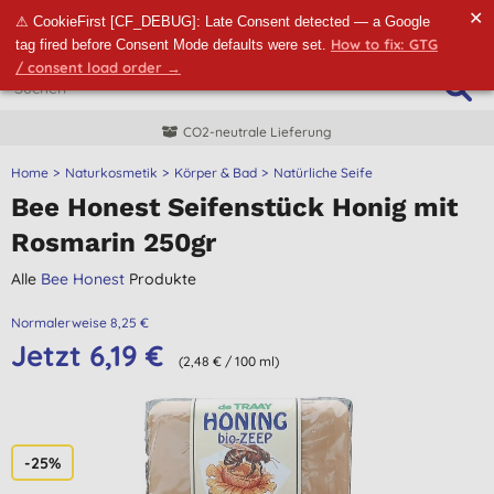
✕
⚠ CookieFirst [CF_DEBUG]: Late Consent detected — a Google
How to fix: GTG
tag fired before Consent Mode defaults were set.
/ consent load order →
CO2-neutrale Lieferung
Home
Naturkosmetik
Körper & Bad
Natürliche Seife
Bee Honest Seifenstück Honig mit
Rosmarin 250gr
Alle
Bee Honest
Produkte
Normalerweise 8,25 €
Jetzt 6,19 €
(2,48 € / 100 ml)
-25%