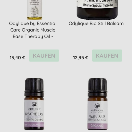
Odylique by Essential
Odylique Bio Still Balsam
Care Organic Muscle
Ease Therapy Oil -
Massag...
KAUFEN
KAUFEN
13,40 €
12,35 €