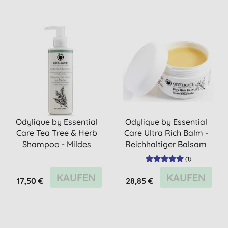
Odylique by Essential
Odylique by Essential
Care Tea Tree & Herb
Care Ultra Rich Balm -
Shampoo - Mildes
Reichhaltiger Balsam
Teebaum...
175g
(
1
)
KAUFEN
KAUFEN
17,50 €
28,85 €