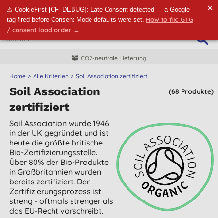
✕
⚠ CookieFirst [CF_DEBUG]: Late Consent detected — a Google
How to fix: GTG
tag fired before Consent Mode defaults were set.
/ consent load order →
CO2-neutrale Lieferung
Home
Alle Kriterien
Soil Association zertifiziert
Soil Association
(68 Produkte)
zertifiziert
Soil Association wurde 1946
in der UK gegründet und ist
heute die größte britische
Bio-Zertifizierungsstelle.
Über 80% der Bio-Produkte
in Großbritannien wurden
bereits zertifiziert. Der
Zertifizierungsprozess ist
streng - oftmals strenger als
das EU-Recht vorschreibt.