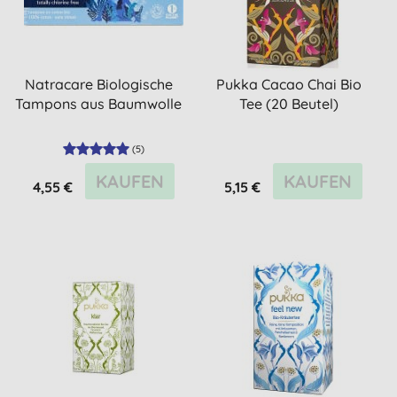
Natracare Biologische
Pukka Cacao Chai Bio
Tampons aus Baumwolle
Tee (20 Beutel)
(
5
)
KAUFEN
KAUFEN
4,55 €
5,15 €