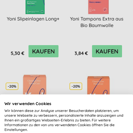
Yoni Slipeinlagen Long+
Yoni Tampons Extra aus
Bio Baumwolle
KAUFEN
KAUFEN
5,30 €
3,84 €
-20%
-20%
Wir verwenden Cookies
Wir können diese zur Analyse unserer Besucherdaten platzieren, um
unsere Webseite zu verbessern, personalisierte Inhalte anzuzeigen und
Ihnen ein großartiges Webseiten-Erlebnis zu bieten. Für weitere
Informationen zu den von uns verwendeten Cookies öffnen Sie die
Einstellungen.
Yoni Tampons Light aus
Yoni Tampons Medium