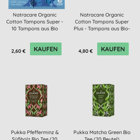
Natracare Organic
Natracare Organic
Cotton Tampons Super -
Cotton Tampons Super
10 Tampons aus Bio
Plus - Tampons aus Bio-
Baumwolle
Baumw...
KAUFEN
KAUFEN
2,60 €
4,80 €
Pukka Pfefferminz &
Pukka Matcha Green Bio
Süßholz Bio Tee (20
Tee (20 Beutel)