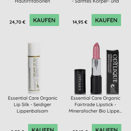
Hautirritationen
- Sanftes Körper- und
Ha...
KAUFEN
KAUFEN
24,70 €
14,95 €
Essential Care Organic
Essential Care Organic
Lip Silk - Seidiger
Fairtrade Lipstick -
Lippenbalsam
Mineralischer Bio Lippe...
KAUFEN
KAUFEN