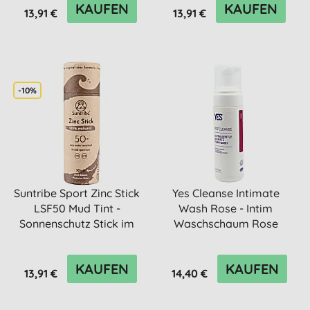
KAUFEN
KAUFEN
13,91 €
13,91 €
-10%
Suntribe Sport Zinc Stick
Yes Cleanse Intimate
LSF50 Mud Tint -
Wash Rose - Intim
Sonnenschutz Stick im
Waschschaum Rose
Ka...
150ml
KAUFEN
KAUFEN
13,91 €
14,40 €