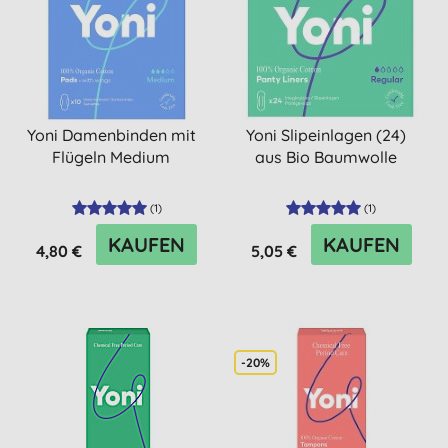
Yoni Damenbinden mit
Yoni Slipeinlagen (24)
Flügeln Medium
aus Bio Baumwolle
(
1
)
(
1
)
KAUFEN
KAUFEN
4,80 €
5,05 €
-20%