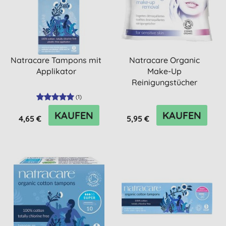
Natracare Tampons mit
Natracare Organic
Applikator
Make-Up
Reinigungstücher
(
1
)
KAUFEN
KAUFEN
4,65 €
5,95 €