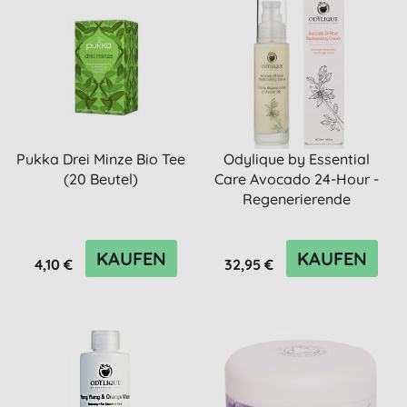
Pukka Drei Minze Bio Tee
Odylique by Essential
(20 Beutel)
Care Avocado 24-Hour -
Regenerierende
Avocado...
KAUFEN
KAUFEN
4,10 €
32,95 €