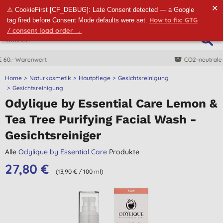
✕
⚠ CookieFirst [CF_DEBUG]: Late Consent detected — a Google
How to fix: GTG
tag fired before Consent Mode defaults were set.
/ consent load order →
CO2-neutrale Lieferung
Home
Naturkosmetik
Hautpflege
Gesichtsreinigung
Gesichtsreinigung
Odylique by Essential Care Lemon &
Tea Tree Purifying Facial Wash -
Gesichtsreiniger
Alle
Odylique by Essential Care
Produkte
27,80 €
(13,90 € / 100 ml)