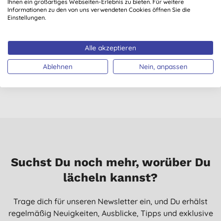
Ihnen ein großartiges Webseiten-Erlebnis zu bieten. Für weitere
Informationen zu den von uns verwendeten Cookies öffnen Sie die
Einstellungen.
Odylique Natürliches
Essential Care Baby
Duschgel
Organic Bump Butter
Alle akzeptieren
- Bio Körperbutter für
Schwangere 175g
Ablehnen
Nein, anpassen
14,40 €
KAUFEN
30,90 €
KAUFEN
Suchst Du noch mehr, worüber Du
lächeln kannst?
Trage dich für unseren Newsletter ein, und Du erhälst
regelmäßig Neuigkeiten, Ausblicke, Tipps und exklusive