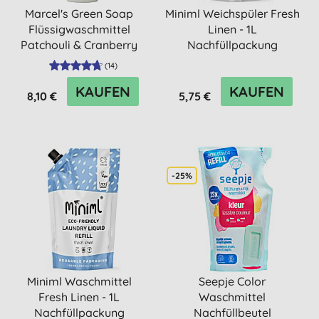
Marcel's Green Soap
Miniml Weichspüler Fresh
Flüssigwaschmittel
Linen - 1L
Patchouli & Cranberry
Nachfüllpackung
(
14
)
KAUFEN
KAUFEN
8,10 €
5,75 €
-25%
Miniml Waschmittel
Seepje Color
Fresh Linen - 1L
Waschmittel
Nachfüllpackung
Nachfüllbeutel