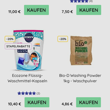
(
4
)
KAUFEN
KAUFEN
11,00 €
7,50 €
-20%
-20%
STAPELRABATTE
Ecozone Flüssig-
Bio-D Washing Powder
Waschmittel-Kapseln
1kg - Waschpulver
(
2
)
KAUFEN
KAUFEN
10,40 €
4,86 €