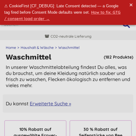
✕
⚠ CookieFirst [CF_DEBUG]: Late Consent detected — a Google
How to fix: GTG
tag fired before Consent Mode defaults were set.
/ consent load order →
CO2-neutrale Lieferung
Home
Haushalt & Wäsche
Waschmittel
Waschmittel
(182 Produkte)
In unserer Waschmittelabteilung findest Du alles, was
du brauchst, um deine Kleidung natürlich sauber und
frisch zu waschen, Flecken ökologisch zu entfernen und
vieles mehr.
Du kannst
Erweiterte Suche »
10% Rabatt auf
30 % Rabatt auf
ausgewählte Ecover-
Seifenstücke von Bee