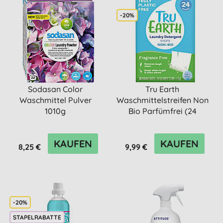
-20%
Sodasan Color
Tru Earth
Waschmittel Pulver
Waschmittelstreifen Non
1010g
Bio Parfümfrei (24
Waschgänge)
KAUFEN
KAUFEN
8,25 €
9,99 €
-20%
STAPELRABATTE