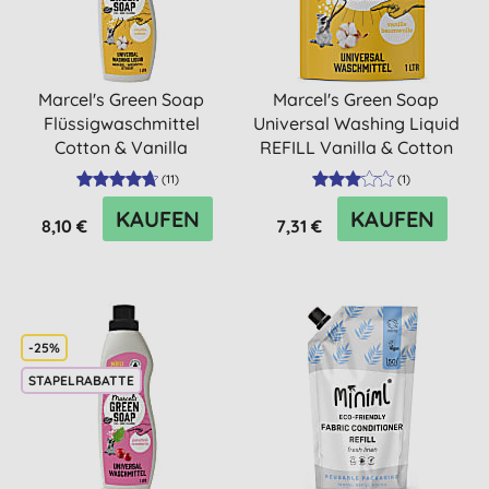
Marcel's Green Soap
Marcel's Green Soap
Flüssigwaschmittel
Universal Washing Liquid
Cotton & Vanilla
REFILL Vanilla & Cotton
(
11
)
(
1
)
KAUFEN
KAUFEN
8,10 €
7,31 €
-25%
STAPELRABATTE