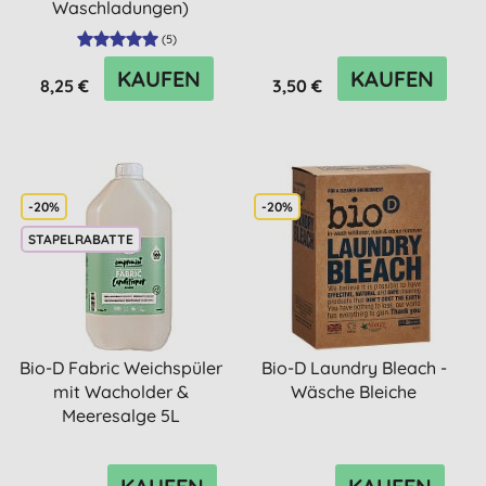
Waschladungen)
(
5
)
KAUFEN
KAUFEN
8,25 €
3,50 €
-20%
-20%
STAPELRABATTE
Bio-D Fabric Weichspüler
Bio-D Laundry Bleach -
mit Wacholder &
Wäsche Bleiche
Meeresalge 5L