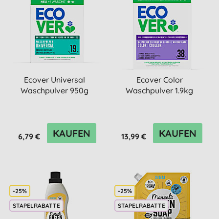
Ecover Universal
Ecover Color
Waschpulver 950g
Waschpulver 1.9kg
KAUFEN
KAUFEN
6,79 €
13,99 €
-25%
-25%
STAPELRABATTE
STAPELRABATTE