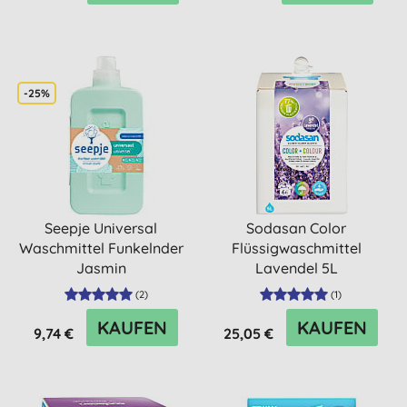
-25%
Seepje Universal
Sodasan Color
Waschmittel Funkelnder
Flüssigwaschmittel
Jasmin
Lavendel 5L
(
2
)
(
1
)
KAUFEN
KAUFEN
9,74 €
25,05 €