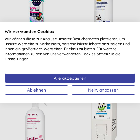
Wir verwenden Cookies
Ecozone Pro-aktives
Attitude Fleckenentferner
Wir können diese zur Analyse unserer Besucherdaten platzieren, um
Sport- und
unsere Webseite zu verbessern, personalisierte Inhalte anzuzeigen und
Funktionswaschmittel
Ihnen ein großartiges Webseiten-Erlebnis zu bieten. Für weitere
(flüssig - 16 W...
Informationen zu den von uns verwendeten Cookies öffnen Sie die
(
1
)
(
3
)
Einstellungen.
KAUFEN
KAUFEN
7,24 €
8,95 €
Alle akzeptieren
Ablehnen
Nein, anpassen