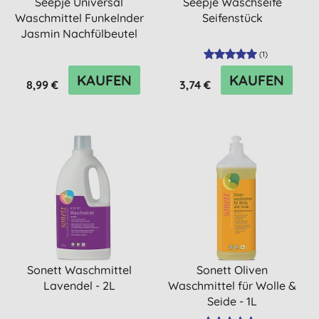
Seepje Universal
Seepje Waschseife
Waschmittel Funkelnder
Seifenstück
Jasmin Nachfülbeutel
(
1
)
KAUFEN
KAUFEN
8,99 €
3,74 €
Sonett Waschmittel
Sonett Oliven
Lavendel - 2L
Waschmittel für Wolle &
Seide - 1L