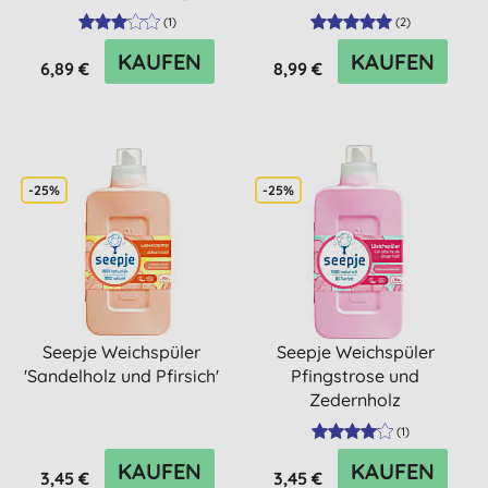
(
1
)
(
2
)
KAUFEN
KAUFEN
6,89 €
8,99 €
-25%
-25%
Seepje Weichspüler
Seepje Weichspüler
'Sandelholz und Pfirsich'
Pfingstrose und
Zedernholz
(
1
)
KAUFEN
KAUFEN
3,45 €
3,45 €