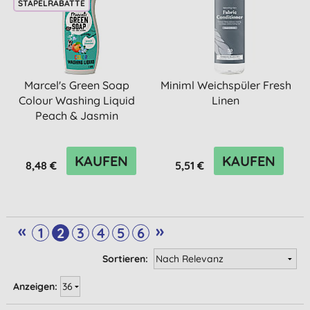
STAPELRABATTE
Marcel's Green Soap
Miniml Weichspüler Fresh
Colour Washing Liquid
Linen
Peach & Jasmin
KAUFEN
KAUFEN
8,48 €
5,51 €
«
»
1
2
3
4
5
6
Sortieren:
Anzeigen: