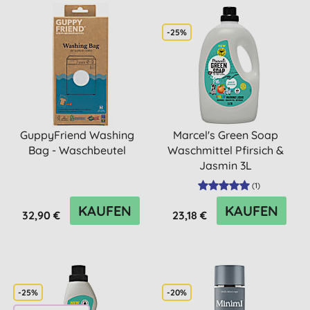
-25%
GuppyFriend Washing
Marcel's Green Soap
Bag - Waschbeutel
Waschmittel Pfirsich &
Jasmin 3L
(
1
)
KAUFEN
KAUFEN
32,90 €
23,18 €
-25%
-20%