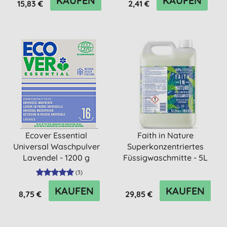
KAUFEN
KAUFEN
15,83 €
2,41 €
Ecover Essential
Faith in Nature
Universal Waschpulver
Superkonzentriertes
Lavendel - 1200 g
Füssigwaschmitte - 5L
(
3
)
KAUFEN
KAUFEN
8,75 €
29,85 €