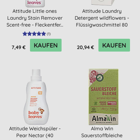
Attitude Little ones
Attitude Laundry
Laundry Stain Remover
Detergent wildflowers -
Scent-free - Fleckentfer...
Flüssigwaschmittel 80
Wasc...
(
1
)
KAUFEN
KAUFEN
7,49 €
20,94 €
Attitude Weichspüler -
Alma Win
Pear Nectar (40
Sauerstoffbleiche