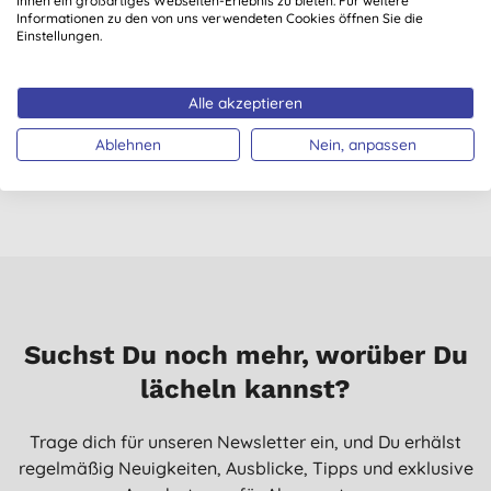
Ihnen ein großartiges Webseiten-Erlebnis zu bieten. Für weitere
Informationen zu den von uns verwendeten Cookies öffnen Sie die
Einstellungen.
Ecover Woll- und
Ecover Weichspüler
Feinwaschmittel 5L
5L
Alle akzeptieren
Vorteilsgröße
(
36
)
(
1
)
22,23 €
KAUFEN
18,45 €
KAUFEN
Ablehnen
Nein, anpassen
Suchst Du noch mehr, worüber Du
lächeln kannst?
Trage dich für unseren Newsletter ein, und Du erhälst
regelmäßig Neuigkeiten, Ausblicke, Tipps und exklusive