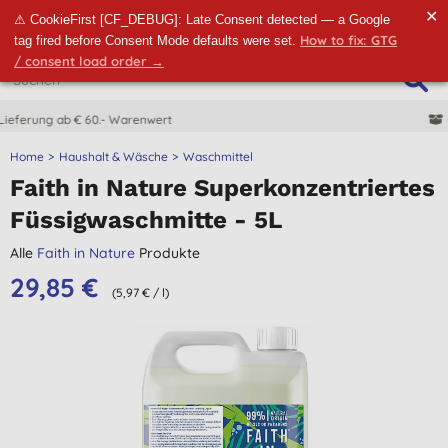
✕
⚠ CookieFirst [CF_DEBUG]: Late Consent detected — a Google
How to fix: GTG
tag fired before Consent Mode defaults were set.
/ consent load order →
CO2-neutrale Lieferung
Home
Haushalt & Wäsche
Waschmittel
Faith in Nature Superkonzentriertes
Füssigwaschmitte - 5L
Alle
Faith in Nature
Produkte
29,85 €
(5,97 € / l)