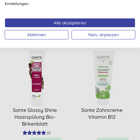
Einstellungen.
& Provitamin B5 150ml
Mango
Alle akzeptieren
KAUFEN
KAUFEN
4,10 €
5,10 €
Ablehnen
Nein, anpassen
Sante Glossy Shine
Sante Zahncreme
Haarspülung Bio-
Vitamin B12
Birkenblatt
(
1
)