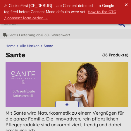
✕
⚠ CookieFirst [CF_DEBUG]: Late Consent detected — a Google
How to fix: GTG
tag fired before Consent Mode defaults were set.
/ consent load order →
CO2-neutrale Lieferung
Home
Alle Marken
Sante
Sante
(16 Produkte)
Mit Sante wird Naturkosmetik zu einem Vergnügen für
die ganze Familie. Die innovativen, rein pflanzlichen
Pflegeprodukte sind unkompliziert, trendy und dabei
erschwinglich.