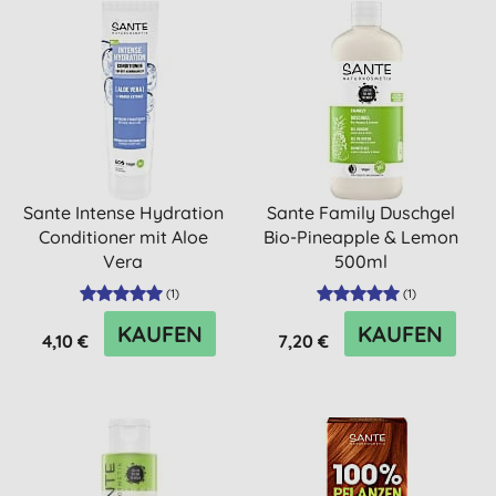
Sante Intense Hydration
Sante Family Duschgel
Conditioner mit Aloe
Bio-Pineapple & Lemon
Vera
500ml
(
1
)
(
1
)
KAUFEN
KAUFEN
4,10 €
7,20 €