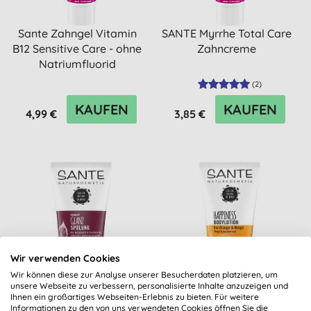
Sante Zahngel Vitamin
SANTE Myrrhe Total Care
B12 Sensitive Care - ohne
Zahncreme
Natriumfluorid
(
2
)
KAUFEN
KAUFEN
4,99 €
3,85 €
Wir verwenden Cookies
Wir können diese zur Analyse unserer Besucherdaten platzieren, um
unsere Webseite zu verbessern, personalisierte Inhalte anzuzeigen und
Sante Family Glanz
Sante Happiness
Ihnen ein großartiges Webseiten-Erlebnis zu bieten. Für weitere
Informationen zu den von uns verwendeten Cookies öffnen Sie die
Spülung Bio-Birkenblatt
Bodylotion Bio-Orange &