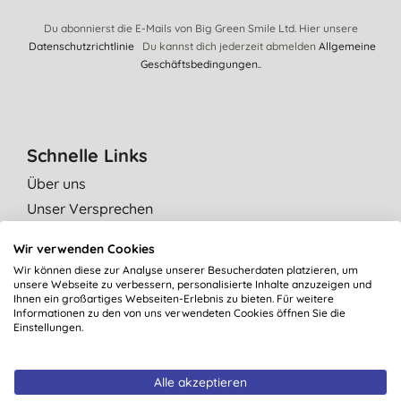
Du abonnierst die E-Mails von Big Green Smile Ltd. Hier unsere
Datenschutzrichtlinie
Du kannst dich jederzeit abmelden
Allgemeine
Geschäftsbedingungen.
.
Schnelle Links
Über uns
Unser Versprechen
Grüne Tipps
Wir verwenden Cookies
Unabhängige Bewertungen
Wir können diese zur Analyse unserer Besucherdaten platzieren, um
Kontaktiere uns
unsere Webseite zu verbessern, personalisierte Inhalte anzuzeigen und
Ihnen ein großartiges Webseiten-Erlebnis zu bieten. Für weitere
Affiliate Programm
Informationen zu den von uns verwendeten Cookies öffnen Sie die
Einstellungen.
Kategorie
Alle akzeptieren
Marken