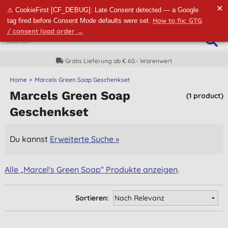
✕
⚠ CookieFirst [CF_DEBUG]: Late Consent detected — a Google
How to fix: GTG
tag fired before Consent Mode defaults were set.
/ consent load order →
Gratis Lieferung ab € 60.- Warenwert
Home
Marcels Green Soap Geschenkset
Marcels Green Soap
(1 product)
Geschenkset
Du kannst
Erweiterte Suche »
Alle „Marcel's Green Soap“ Produkte anzeigen
.
Sortieren: