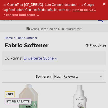
✕
⚠ CookieFirst [CF_DEBUG]: Late Consent detected — a Google
How to fix: GTG
tag fired before Consent Mode defaults were set.
/ consent load order →
Gratis Lieferung ab € 60.- Warenwert
Home
Fabric Softener
Fabric Softener
(8 Produkte)
Du kannst
Erweiterte Suche »
Sortieren:
-20%
STAPELRABATTE