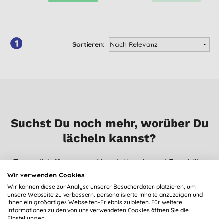
1
Sortieren:
Suchst Du noch mehr, worüber Du
lächeln kannst?
Trage dich für unseren Newsletter ein, und Du erhälst
regelmäßig Neuigkeiten, Ausblicke, Tipps und exklusive
Wir verwenden Cookies
Angebote nur für Abonnenten.
Wir können diese zur Analyse unserer Besucherdaten platzieren, um
unsere Webseite zu verbessern, personalisierte Inhalte anzuzeigen und
Zusätzlich nimmst Du automatisch an unserer
Ihnen ein großartiges Webseiten-Erlebnis zu bieten. Für weitere
monatlichen Verlosung teil und kannst Waren im Wert
Informationen zu den von uns verwendeten Cookies öffnen Sie die
Einstellungen.