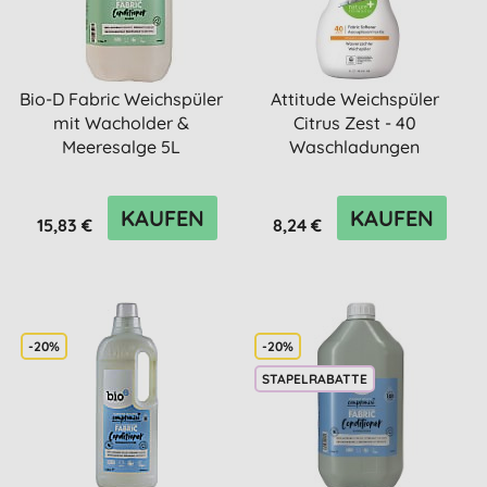
Bio-D Fabric Weichspüler
Attitude Weichspüler
mit Wacholder &
Citrus Zest - 40
Meeresalge 5L
Waschladungen
KAUFEN
KAUFEN
15,83 €
8,24 €
-20%
-20%
STAPELRABATTE