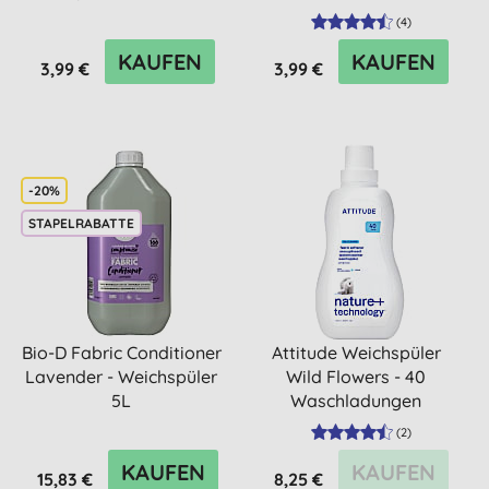
(
4
)
KAUFEN
KAUFEN
3,99 €
3,99 €
-20%
STAPELRABATTE
Bio-D Fabric Conditioner
Attitude Weichspüler
Lavender - Weichspüler
Wild Flowers - 40
5L
Waschladungen
(
2
)
KAUFEN
KAUFEN
15,83 €
8,25 €