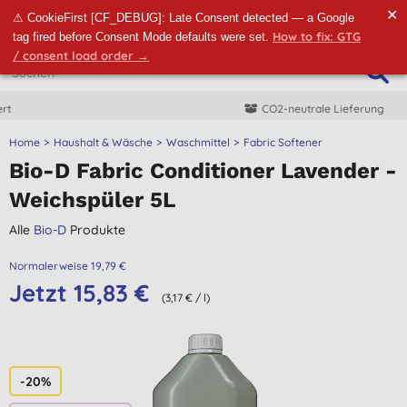
✕
⚠ CookieFirst [CF_DEBUG]: Late Consent detected — a Google
How to fix: GTG
tag fired before Consent Mode defaults were set.
/ consent load order →
CO2-neutrale Lieferung
Home
Haushalt & Wäsche
Waschmittel
Fabric Softener
Bio-D Fabric Conditioner Lavender -
Weichspüler 5L
Alle
Bio-D
Produkte
Normalerweise 19,79 €
Jetzt 15,83 €
(3,17 € / l)
-20%