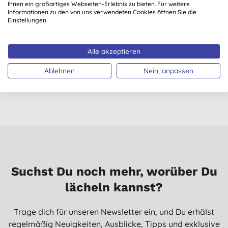
Ihnen ein großartiges Webseiten-Erlebnis zu bieten. Für weitere
Informationen zu den von uns verwendeten Cookies öffnen Sie die
Einstellungen.
Ecover Weichspüler
Ecover Hand-
Rose & Bergamotte
Spülmittel Zitrone &
Alle akzeptieren
750 ml
Aloe Vera 5L
(
13
)
(
16
)
Vorteilsgröße
Ablehnen
Nein, anpassen
2,75 €
KAUFEN
16,69 €
KAUFEN
Suchst Du noch mehr, worüber Du
lächeln kannst?
Trage dich für unseren Newsletter ein, und Du erhälst
regelmäßig Neuigkeiten, Ausblicke, Tipps und exklusive