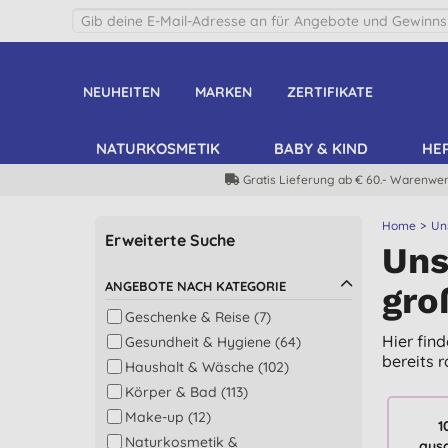
NEUHEITEN
MARKEN
ZERTIFIKATE
NATURKOSMETIK
BABY & KIND
HE
Gratis Lieferung ab € 60.- Warenwer
Home
Un
Erweiterte Suche
Uns
ANGEBOTE NACH KATEGORIE
gro
Geschenke & Reise (7)
Hier fin
Gesundheit & Hygiene (64)
bereits 
Haushalt & Wäsche (102)
Körper & Bad (113)
Make-up (12)
1
Naturkosmetik &
aus