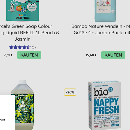
cel's Green Soap Colour
Bambo Nature Windeln - Ma
g Liquid REFILL 1L Peach &
Größe 4 - Jumbo Pack mit
Jasmin
(
3
)
KAUFEN
KAUFEN
7,31 €
15,68 €
-20%
von