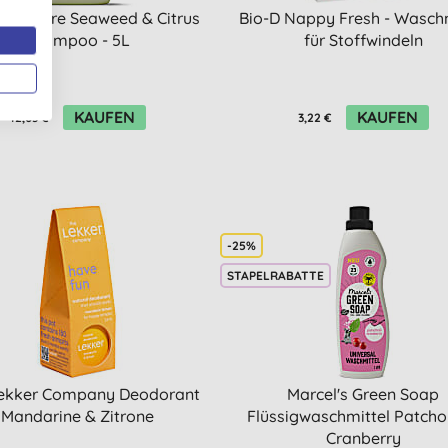
 in Nature Seaweed & Citrus
Bio-D Nappy Fresh - Waschm
Shampoo - 5L
für Stoffwindeln
KAUFEN
KAUFEN
42,03 €
3,22 €
-25%
STAPELRABATTE
ekker Company Deodorant
Marcel's Green Soap
Mandarine & Zitrone
Flüssigwaschmittel Patcho
Cranberry