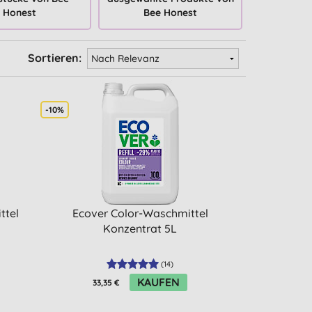
Honest
Bee Honest
Sortieren:
-10%
ttel
Ecover Color-Waschmittel
Konzentrat 5L
(
14
)
KAUFEN
33,35 €