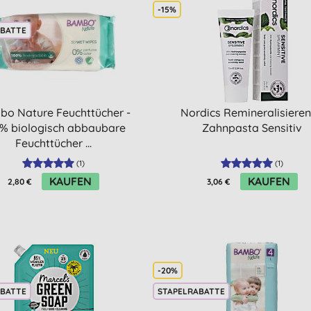
-15%
ABATTE
o Nature Feuchttücher -
Nordics Remineralisiere
% biologisch abbaubare
Zahnpasta Sensitiv
Feuchttücher ...
(
1
)
(
1
)
KAUFEN
KAUFEN
2,80 €
3,06 €
-20%
ABATTE
STAPELRABATTE