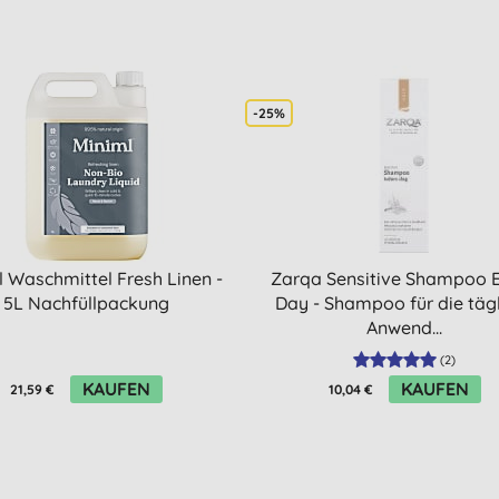
-25%
l Waschmittel Fresh Linen -
Zarqa Sensitive Shampoo 
5L Nachfüllpackung
Day - Shampoo für die täg
Anwend...
(
2
)
KAUFEN
KAUFEN
21,59 €
10,04 €