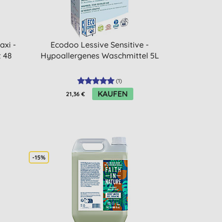
xi -
Ecodoo Lessive Sensitive -
 48
Hypoallergenes Waschmittel 5L
(
1
)
KAUFEN
21,36 €
-15%