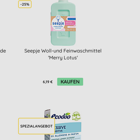
-25%
nde
Seepje Woll-und Feinwaschmittel
'Merry Lotus'
KAUFEN
6,19 €
SPEZIALANGEBOT