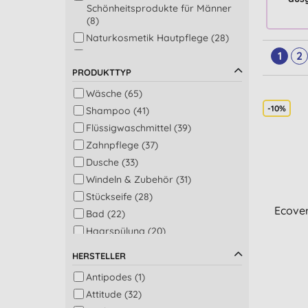
Schönheitsprodukte für Männer
(8)
Naturkosmetik Hautpflege (28)
Natürliche Haarpflege (63)
1
2
Produkte für Babys und Kinder
PRODUKTTYP
(52)
Wäsche (65)
-10%
Shampoo (41)
Flüssigwaschmittel (39)
Zahnpflege (37)
Dusche (33)
Windeln & Zubehör (31)
Stückseife (28)
Ecover
Bad (22)
Haarspülung (20)
Deodorants (19)
HERSTELLER
Weichspüler (19)
Antipodes (1)
Buntwäsche (18)
Attitude (32)
Hand- & Körperseife (17)