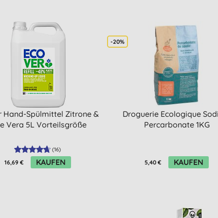
-20%
 Hand-Spülmittel Zitrone &
Droguerie Ecologique So
e Vera 5L Vorteilsgröße
Percarbonate 1KG
(
16
)
KAUFEN
KAUFEN
16,69 €
5,40 €