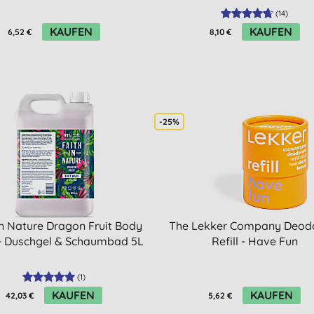
(
14
)
KAUFEN
KAUFEN
6,52 €
8,10 €
-25%
in Nature Dragon Fruit Body
The Lekker Company Deod
- Duschgel & Schaumbad 5L
Refill - Have Fun
(
1
)
KAUFEN
KAUFEN
42,03 €
5,62 €