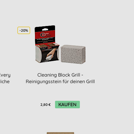
-20%
Every
Cleaning Block Grill -
liche
Reinigungsstein für deinen Grill
KAUFEN
2,80 €