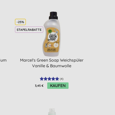
-25%
STAPELRABATTE
dium
Marcel's Green Soap Weichspüler
Vanille & Baumwolle
(
4
)
KAUFEN
3,45 €