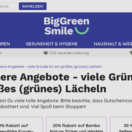
ANMELDEN!
RREN
GESUNDHEIT & HYGIENE
HAUSHALT & WÄ
t
CO2-neutrale Lieferung
sere Angebote - viele Gründe für ein großes (grünes) Lächeln
ere Angebote - viele Grün
ßes (grünes) Lächeln
dest Du viele tolle Angebote. Bitte beachte, dass Gutscheinco
rabattiert sind. Viel Spaß beim Shoppen!
0% Rabatt auf
20% Rabatt auf Bambo
30 
gewählte Ecover-
Nature Tücher und Windeln
Seifen