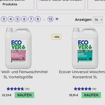
Produkte
»
...
3
4
5
6
7
8
12
Anzeigen:
-10%
 Woll- und Feinwaschmittel
Ecover Universal Waschmi
5L Vorteilsgröße
Konzentrat 5L
(
36
)
(
18
)
KAUFEN
KAUFEN
22,23 €
33,35 €