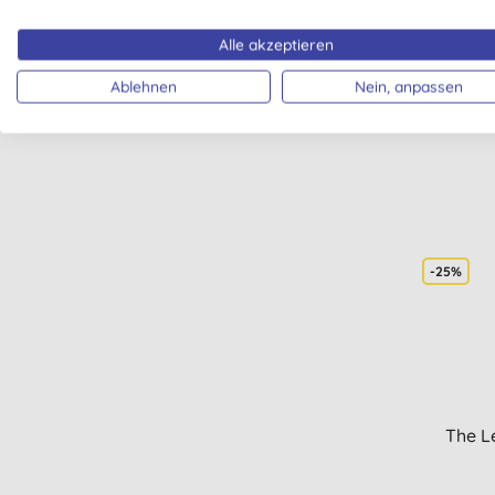
Gesichtsbehandlung (1)
Faith
Gesichtspeeling (1)
Alle akzeptieren
Gesichtsserum (1)
Ablehnen
Nein, anpassen
Gesichtsöle (1)
Getönter Lippenbalsam (1)
Haarstyling (1)
Kinder Sonnenschutz (1)
Lippenpflege mit
Lichtschutzfaktor (1)
Make-up Entferner (1)
-25%
Männer Gesichtsreinigung (1)
Männer Rasierpflege (1)
Reinigungs-Sets (1)
Sonnenbrandpflege (1)
Teenager Hautpflege (1)
Waschmittel-Tabs (1)
The L
Waschnüsse (1)