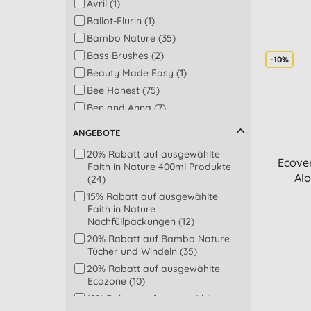
Avril (1)
Kinder Zahnpflege (14)
Ballot-Flurin (1)
Sonnenschutz (14)
Bambo Nature (35)
Baby Bad-, Dusch- & Mundpflege
Bass Brushes (2)
(13)
-10%
Beauty Made Easy (1)
Männer Körperpflege (12)
Bee Honest (75)
Weisse Wäsche (12)
Ben and Anna (7)
Lippenpflege (11)
Bio-D (14)
Spülprodukte (10)
ANGEBOTE
Boho (1)
Spülprodukte & Waschmittel (10)
20% Rabatt auf ausgewählte
Brooklyn Soap (1)
DIY – selbst hergestellt (9)
Ecover
Faith in Nature 400ml Produkte
Cleaning Block (1)
Alo
Kalk-Entferner (9)
(24)
Douce Nature (3)
Küche (9)
15% Rabatt auf ausgewählte
Faith in Nature
Droguerie Ecologique (3)
Bad & WC (7)
Nachfüllpackungen (12)
Ecodoo (25)
Badezimmer (7)
20% Rabatt auf Bambo Nature
Ecoegg (3)
Body Lotion (7)
Tücher und Windeln (35)
Ecopods (3)
Haarmaske &
20% Rabatt auf ausgewählte
Haarbehandlungen (7)
Ecover (5)
Ecozone (10)
Plastikfreie Tücher (7)
Ecozone (10)
10% Rabatt auf ausgewählte