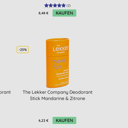
(
2
)
KAUFEN
8,48 €
-25%
orant
The Lekker Company Deodorant
Stick Mandarine & Zitrone
KAUFEN
6,22 €