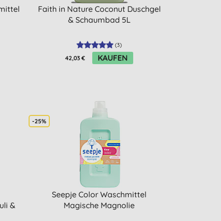
ittel
Faith in Nature Coconut Duschgel
& Schaumbad 5L
(
3
)
KAUFEN
42,03 €
-25%
Seepje Color Waschmittel
uli &
Magische Magnolie