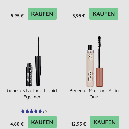
KAUFEN
KAUFEN
5,95 €
5,95 €
benecos Natural Liquid
Benecos Mascara All in
Eyeliner
One
(
1
)
KAUFEN
KAUFEN
4,60 €
12,95 €