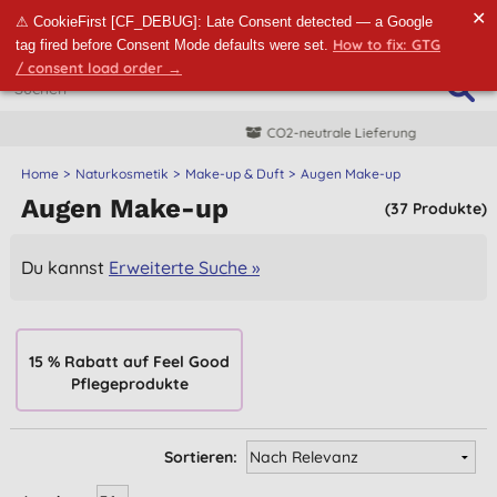
✕
⚠ CookieFirst [CF_DEBUG]: Late Consent detected — a Google
How to fix: GTG
tag fired before Consent Mode defaults were set.
/ consent load order →
CO2-neutrale Lieferung
Home
Naturkosmetik
Make-up & Duft
Augen Make-up
Augen Make-up
(37 Produkte)
Du kannst
Erweiterte Suche »
15 % Rabatt auf Feel Good
Pflegeprodukte
Sortieren: