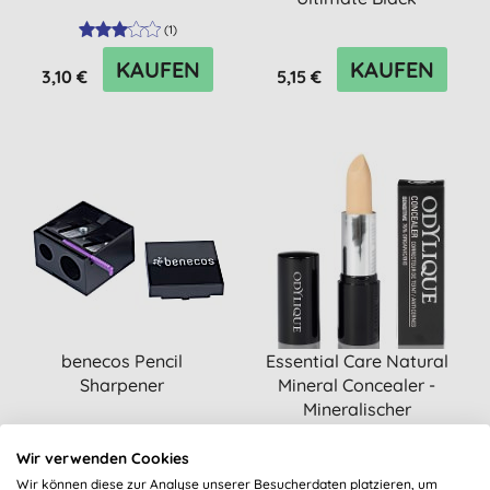
(
1
)
KAUFEN
KAUFEN
3,10 €
5,15 €
benecos Pencil
Essential Care Natural
Sharpener
Mineral Concealer -
Mineralischer
Korrekturs...
Wir verwenden Cookies
KAUFEN
KAUFEN
Wir können diese zur Analyse unserer Besucherdaten platzieren, um
2,05 €
19,55 €