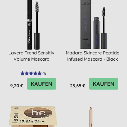
Lavera Trend Sensitiv
Madara Skincare Peptide
Volume Mascara
Infused Mascara - Black
(
1
)
KAUFEN
KAUFEN
9,20 €
23,65 €