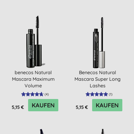
benecos Natural
Benecos Natural
Mascara Maximum
Mascara Super Long
Volume
Lashes
(
4
)
(
1
)
KAUFEN
KAUFEN
5,15 €
5,15 €