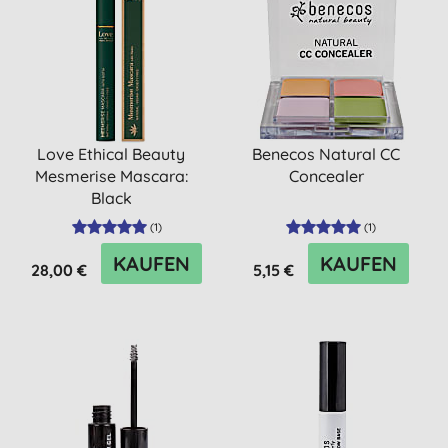
Love Ethical Beauty
Benecos Natural CC
Mesmerise Mascara:
Concealer
Black
(
1
)
(
1
)
KAUFEN
KAUFEN
28,00 €
5,15 €