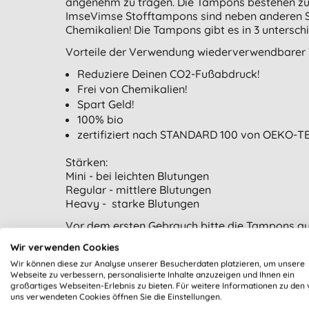
angenehm zu tragen. Die Tampons bestehen zu
ImseVimse Stofftampons sind neben anderen San
Chemikalien! Die Tampons gibt es in 3 unterschi
Vorteile der Verwendung wiederverwendbarer
Reduziere Deinen CO2-Fußabdruck!
Frei von Chemikalien!
Spart Geld!
100% bio
zertifiziert nach STANDARD 100 von OEKO-T
Stärken:
Mini - bei leichten Blutungen
Regular - mittlere Blutungen
Heavy - starke Blutungen
Vor dem ersten Gebrauch bitte die Tampons a
Verwendung: Rolle den Tampon, je nach Bedarf 
Wir verwenden Cookies
befestige die Schnur um den Tampon. Setze d
Wir können diese zur Analyse unserer Besucherdaten platzieren, um unsere
den Tampon alle 4-5 Stunden oder sobald er voll
Webseite zu verbessern, personalisierte Inhalte anzuzeigen und Ihnen ein
großartiges Webseiten-Erlebnis zu bieten. Für weitere Informationen zu den 
Nach Verwendung in kaltem Wasser spülen und
uns verwendeten Cookies öffnen Sie die Einstellungen.