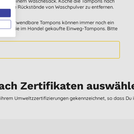
he in einem Wäschesack. Koche die Tampons nach
ntuelle Rückstände von Waschpulver zu entfernen.
wiederverwendbare Tampons können immer noch ein
enau wie im Handel gekaufte Einweg-Tampons. Bitte
!
ach Zertifikaten auswähl
t ihrem Umweltzzertifizierungen gekennzeichnet, so dass Du i