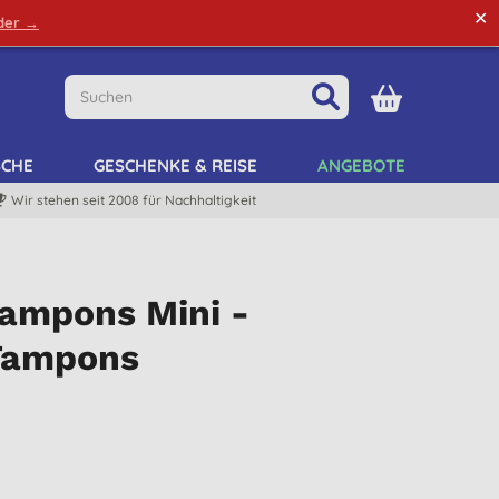
✕
rder →
Grüne Tipps
Mein Kundenkonto
Mein Listen
SCHE
GESCHENKE & REISE
ANGEBOTE
Wir stehen seit 2008 für Nachhaltigkeit
ampons Mini -
Tampons