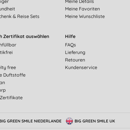
iger
Meine Details
undheit
Meine Favoriten
chenk & Reise Sets
Meine Wunschliste
h Zertifikat auswählen
Hilfe
hfüllbar
FAQs
tikfrei
Lieferung
Retouren
lty free
Kundenservice
e Duftstoffe
an
orp
 Zertifikate
BIG GREEN SMILE NIEDERLANDE
BIG GREEN SMILE UK