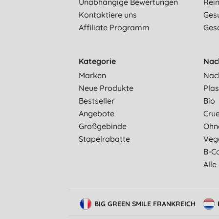
Unabhängige Bewertungen
Rein
Kontaktiere uns
Ges
Affiliate Programm
Ges
Kategorie
Nac
Marken
Nac
Neue Produkte
Plas
Bestseller
Bio
Angebote
Crue
Großgebinde
Ohn
Stapelrabatte
Veg
B-C
Alle
BIG GREEN SMILE FRANKREICH