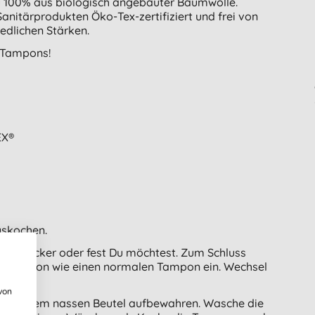
 100% aus biologisch angebauter Baumwolle.
itärprodukten Öko-Tex-zertifiziert und frei von
edlichen Stärken.
 Tampons!
EX®
uskochen.
wie locker oder fest Du möchtest. Zum Schluss
en Tampon wie einen normalen Tampon ein. Wechsel
 ist.
von
 in einem nassen Beutel aufbewahren. Wasche die