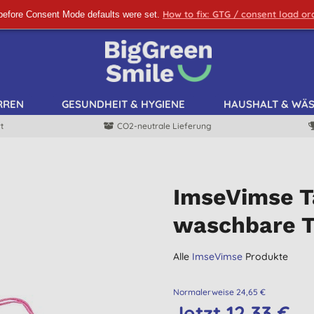
How to fix: GTG / consent load o
before Consent Mode defaults were set.
ANMELDEN!
RREN
GESUNDHEIT & HYGIENE
HAUSHALT & WÄ
t
CO2-neutrale Lieferung
ImseVimse T
waschbare 
Alle
ImseVimse
Produkte
Normalerweise 24,65 €
Jetzt 12,33 €