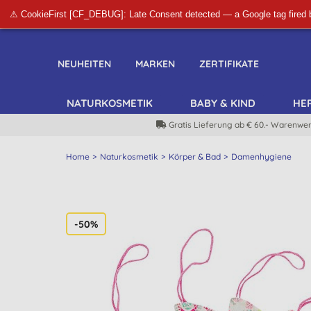
⚠ CookieFirst [CF_DEBUG]: Late Consent detected — a Google tag fired 
NEUHEITEN
MARKEN
ZERTIFIKATE
NATURKOSMETIK
BABY & KIND
HE
Gratis Lieferung ab € 60.- Warenwer
Home
Naturkosmetik
Körper & Bad
Damenhygiene
-50%