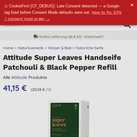
✕
⚠ CookieFirst [CF_DEBUG]: Late Consent detected — a Google
How to fix: GTG
tag fired before Consent Mode defaults were set.
/ consent load order →
Gratis Lieferung ab € 60.- Warenwert
Home
Naturkosmetik
Körper & Bad
Natürliche Seife
Attitude Super Leaves Handseife
Patchouli & Black Pepper Refill
Alle
Attitude
Produkte
41,15 €
(20,58 € / l)