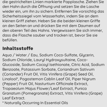
die gestrichelten Linien markierte Papplasche. Ziehen Sie
den Hahn durch die Öffnung und setzen Sie die Lasche
wieder ein, um ihn zu sichern. Entfernen Sie vorsichtig das
Sicherheitssiegel vom Wasserhahn, indem Sie an dem
kleinen Griff ziehen. Heben Sie die beiden kleinen Griffe
an den Seiten an und drücken Sie mit dem Daumen auf
den oberen Teil des Hahns. Vergewissern Sie sich immer,
dass die Flasche sauber und trocken ist, bevor Sie sie
befüllen.
Inhaltsstoffe
Aqua / Water / Eau, Sodium Coco-Sulfate, Glycerin,
Sodium Chloride, Lauryl Hydroxysultaine, Coco-
Glucoside, Sodium Cocoyl Isethionate, Citric Acid, Sodium
Benzoate, Potassium Sorbate, Coriandrum Sativum
(coriander) Fruit Oil, Vitis Vinifera (grape) Seed Oil,
Linalool*, Pogostemon Cablin Leaf Oil, Piper Nigrum
(pepper) Fruit Oil, Nasturtium Officinale Extract,
Tropaeolum Majus Flower/leaf Extract, Punica
Granatum (pomegranate) Extract, Vitis Vinifera (grape)
Leaf Extract.
* Naturally Occurring In Essential Oils