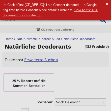
✕
⚠ CookieFirst [CF_DEBUG]: Late Consent detected — a Google
How to fix: GTG
tag fired before Consent Mode defaults were set.
/ consent load order →
CO2-neutrale Lieferung
Home
Naturkosmetik
Körper & Bad
Natürliche Deodorants
Natürliche Deodorants
(132 Produkte)
Du kannst
Erweiterte Suche »
25 % Rabatt auf die
Sommer-Bestseller
Sortieren: