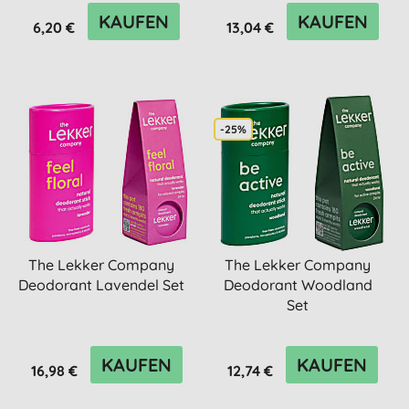
KAUFEN
KAUFEN
6,20 €
13,04 €
-25%
The Lekker Company
The Lekker Company
Deodorant Lavendel Set
Deodorant Woodland
Set
KAUFEN
KAUFEN
16,98 €
12,74 €