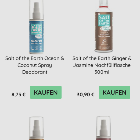
Salt of the Earth Ocean &
Salt of the Earth Ginger &
Coconut Spray
Jasmine Nachfüllflasche
Deodorant
500ml
KAUFEN
KAUFEN
8,75 €
30,90 €