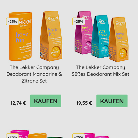
-25%
-25%
The Lekker Company
The Lekker Company
Deodorant Mandarine &
Süßes Deodorant Mix Set
Zitrone Set
KAUFEN
KAUFEN
12,74 €
19,55 €
-25%
-25%