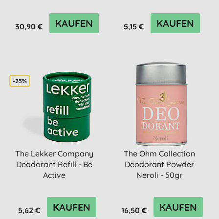
KAUFEN
KAUFEN
30,90 €
5,15 €
-25%
The Lekker Company
The Ohm Collection
Deodorant Refill - Be
Deodorant Powder
Active
Neroli - 50gr
KAUFEN
KAUFEN
5,62 €
16,50 €