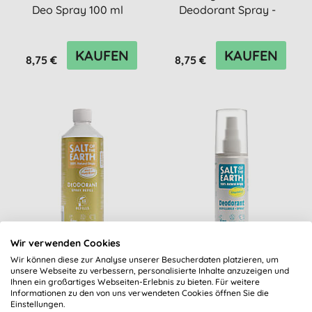
Deo Spray 100 ml
Deodorant Spray -
Nachfül...
KAUFEN
KAUFEN
8,75 €
8,75 €
X
Wir BELOHNEN unsere Abonnenten
Salt of the Earth Neroli &
Salt of the Earth
Wir verwenden Cookies
Exclusive, personalisierte Gutscheine jeden Monat
Orange Blossom
Unscented Deo Spray -
Wir können diese zur Analyse unserer Besucherdaten platzieren, um
neu
Deodorant
Deo-Spray ohne
unsere Webseite zu verbessern, personalisierte Inhalte anzuzeigen und
Angebote & Benachrichtigungen über neue
Ihnen ein großartiges Webseiten-Erlebnis zu bieten. Für weitere
Nachfüllflasche
Duftstoffe
Informationen zu den von uns verwendeten Cookies öffnen Sie die
Produkte
Einstellungen.