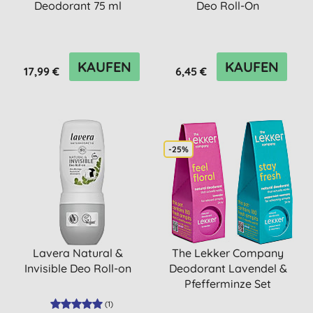
Deodorant 75 ml
Deo Roll-On
KAUFEN
KAUFEN
17,99 €
6,45 €
-25%
Lavera Natural &
The Lekker Company
Invisible Deo Roll-on
Deodorant Lavendel &
Pfefferminze Set
(
1
)