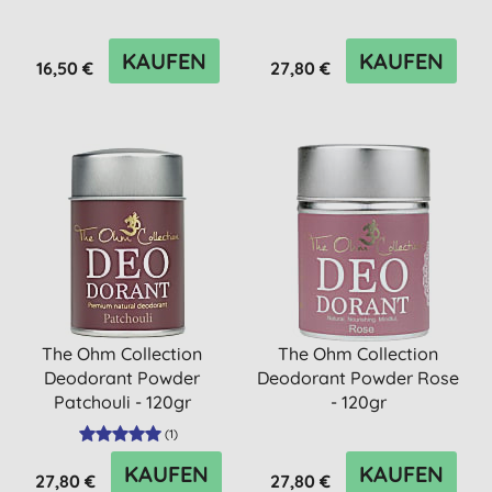
KAUFEN
KAUFEN
16,50 €
27,80 €
The Ohm Collection
The Ohm Collection
Deodorant Powder
Deodorant Powder Rose
Patchouli - 120gr
- 120gr
(
1
)
KAUFEN
KAUFEN
27,80 €
27,80 €