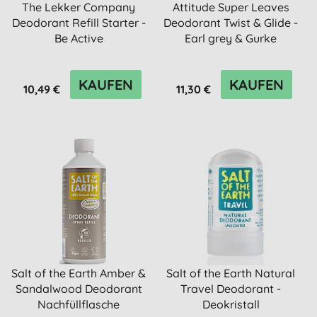
The Lekker Company
Attitude Super Leaves
Deodorant Refill Starter -
Deodorant Twist & Glide -
Be Active
Earl grey & Gurke
KAUFEN
KAUFEN
10,49 €
11,30 €
Salt of the Earth Amber &
Salt of the Earth Natural
Sandalwood Deodorant
Travel Deodorant -
Nachfüllflasche
Deokristall