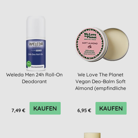
Weleda Men 24h Roll-On
We Love The Planet
Deodorant
Vegan Deo-Balm Soft
Almond (empfindliche
Haut) 35g
KAUFEN
KAUFEN
7,49 €
6,95 €