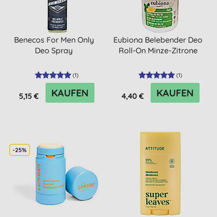
Benecos For Men Only
Eubiona Belebender Deo
Deo Spray
Roll-On Minze-Zitrone
(
1
)
(
1
)
KAUFEN
KAUFEN
5,15 €
4,40 €
-25%