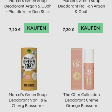
Marcel's Green Soap
Marcel's Green Soap
Deodorant Argan & Oudh
Deodorant Roll-on Argan
- Plastikfreier Deo Stick
& Oudh
KAUFEN
KAUFEN
7,20 €
7,20 €
Marcel's Green Soap
The Ohm Collection
Deodorant Vanilla &
Deodorant Creme
Cherry Blossom -
Orange Blossom
Plastikfre...