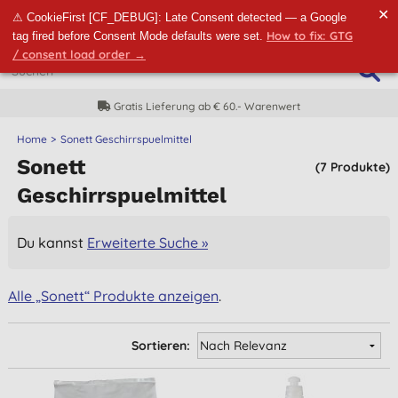
✕
⚠ CookieFirst [CF_DEBUG]: Late Consent detected — a Google
How to fix: GTG
tag fired before Consent Mode defaults were set.
/ consent load order →
Gratis Lieferung ab € 60.- Warenwert
Home
Sonett Geschirrspuelmittel
Sonett
(7 Produkte)
Geschirrspuelmittel
Du kannst
Erweiterte Suche »
Alle „Sonett“ Produkte anzeigen
.
Sortieren: