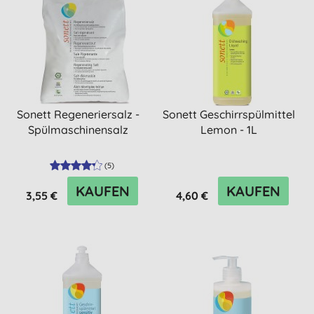
Sonett Regeneriersalz -
Sonett Geschirrspülmittel
Spülmaschinensalz
Lemon - 1L
(
5
)
KAUFEN
KAUFEN
3,55 €
4,60 €