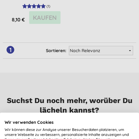
(
1
)
KAUFEN
8,10 €
1
Sortieren:
Suchst Du noch mehr, worüber Du
lächeln kannst?
Wir verwenden Cookies
Trage dich für unseren Newsletter ein, und Du erhälst
Wir können diese zur Analyse unserer Besucherdaten platzieren, um
regelmäßig Neuigkeiten, Ausblicke, Tipps und exklusive
unsere Webseite zu verbessern, personalisierte Inhalte anzuzeigen und