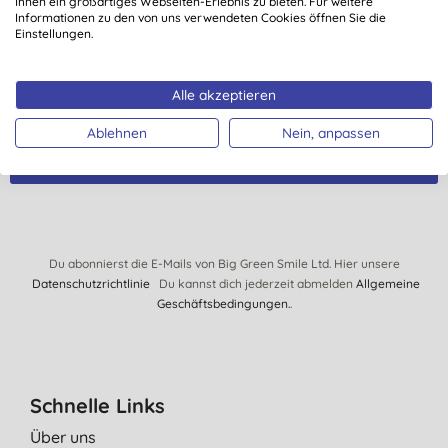
Angebote nur für Abonnenten.
Ihnen ein großartiges Webseiten-Erlebnis zu bieten. Für weitere
Informationen zu den von uns verwendeten Cookies öffnen Sie die
Zusätzlich nimmst Du automatisch an unserer
Einstellungen.
monatlichen Verlosung teil und kannst Waren im Wert
von € 150.- gewinnen.
Alle akzeptieren
Ablehnen
Nein, anpassen
ANMELDEN!
Du abonnierst die E-Mails von Big Green Smile Ltd. Hier unsere
Datenschutzrichtlinie
Du kannst dich jederzeit abmelden
Allgemeine
Geschäftsbedingungen.
.
Schnelle Links
Über uns